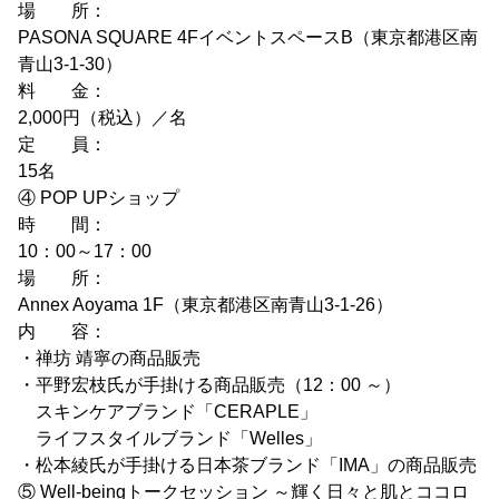
場 所：
PASONA SQUARE 4FイベントスペースB（東京都港区南
青山3-1-30）
料 金：
2,000円（税込）／名
定 員：
15名
④ POP UPショップ
時 間：
10：00～17：00
場 所：
Annex Aoyama 1F（東京都港区南青山3-1-26）
内 容：
・禅坊 靖寧の商品販売
・平野宏枝氏が手掛ける商品販売（12：00 ～）
スキンケアブランド「CERAPLE」
ライフスタイルブランド「Welles」
・松本綾氏が手掛ける日本茶ブランド「IMA」の商品販売
⑤ Well-beingトークセッション ～輝く日々と肌とココロ