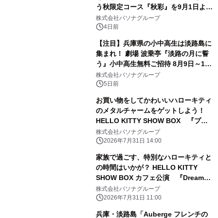
う秋限定コース『秋彩』を9月1日より
提供開始
株式会社パソナグループ
4日前
【注目】兵庫県の小中高生は淡路島に
集まれ！ 劇場 波乗亭『淡路の月に誓
う』小中高生無料ご招待 8月9日～17
日の期間限定で実施
株式会社パソナグループ
5日前
お買い物をしてかわいいハローキティ
のメタルチャームをゲットしよう！
HELLO KITTY SHOW BOX 『プレ
ゼントキャンペーン』 8月8日より開
株式会社パソナグループ
始
2026年7月31日 14:00
家族で過ごす、特別なハローキティと
の時間はいかが？ HELLO KITTY
SHOW BOX カフェ公演 『Dreamy
Autumn』 9月1日より開催
株式会社パソナグループ
2026年7月31日 11:00
兵庫・淡路島「Auberge フレンチの