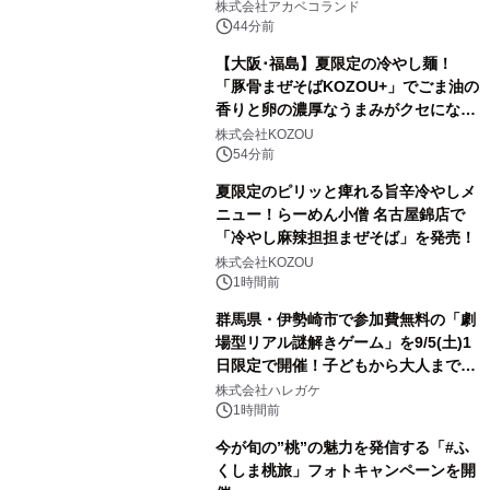
株式会社アカベコランド
44分前
【大阪･福島】夏限定の冷やし麺！
「豚骨まぜそばKOZOU+」でごま油の
香りと卵の濃厚なうまみがクセになる
「冷やしネギ玉」を発売！
株式会社KOZOU
54分前
夏限定のピリッと痺れる旨辛冷やしメ
ニュー！らーめん小僧 名古屋錦店で
「冷やし麻辣担担まぜそば」を発売！
株式会社KOZOU
1時間前
群馬県・伊勢崎市で参加費無料の「劇
場型リアル謎解きゲーム」を9/5(土)1
日限定で開催！子どもから大人まで楽
しめる没入感たっぷりの体験型イベン
株式会社ハレガケ
ト
1時間前
今が旬の”桃”の魅力を発信する「#ふ
くしま桃旅」フォトキャンペーンを開