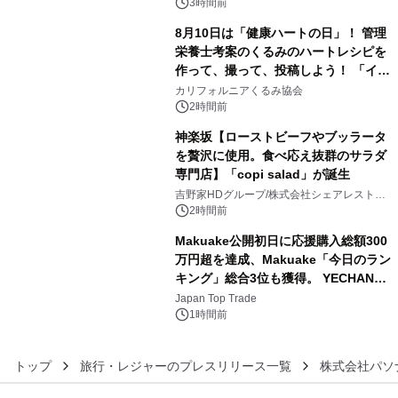
会社）
3時間前
8月10日は「健康ハートの日」！ 管理
栄養士考案のくるみのハートレシピを
作って、撮って、投稿しよう！ 「イン
4
スタグラムフォトコンテスト」 8月
カリフォルニアくるみ協会
10日(月)よりスタート
2時間前
神楽坂【ローストビーフやブッラータ
を贅沢に使用。食べ応え抜群のサラダ
専門店】「copi salad」が誕生
5
吉野家HDグループ/株式会社シェアレストラ
ン
2時間前
Makuake公開初日に応援購入総額300
万円超を達成、Makuake「今日のラン
キング」総合3位も獲得。 YECHAN音
6
浴シンギングボウル第2弾の大型サイ
Japan Top Trade
ズ（XL・2XL・3XL）を先行販売中
1時間前
トップ
旅行・レジャーのプレスリリース一覧
株式会社パソ