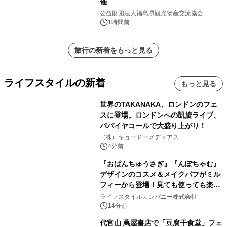
催
公益財団法人福島県観光物産交流協会
1時間前
旅行の新着をもっと見る
ライフスタイルの新着
もっと見る
世界のTAKANAKA、ロンドンのフェ
スに登場。ロンドンへの凱旋ライブ、
パパイヤコールで大盛り上がり！
（株）キョードーメディアス
4分前
『おぱんちゅうさぎ』『んぽちゃむ』
デザインのコスメ＆メイクパフがミル
フィーから登場！見ても使っても楽し
い、ポップでキュートなコレクショ
ライフスタイルカンパニー株式会社
ン。
14分前
代官山 蔦屋書店で「豆腐干食堂」フェ