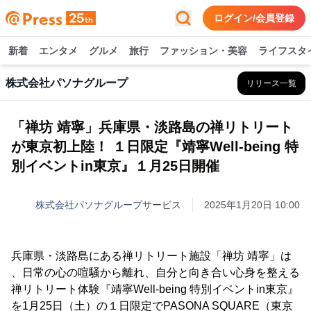
ログイン/会員登録
新着
エンタメ
グルメ
旅行
ファッション・美容
ライフスタ
株式会社パソナグループ
リリース一覧
「禅坊 靖寧」兵庫県・淡路島の禅リトリート
が東京初上陸！ １日限定『靖寧Well-being 特
別イベントin東京』１月25日開催
株式会社パソナグループ
サービス
2025年1月20日 10:00
兵庫県・淡路島にある禅リトリート施設「禅坊 靖寧」は
、日常の心の喧騒から離れ、自分と向き合い心身を整える
禅リトリート体験『靖寧Well-being 特別イベントin東京』
を1月25日（土）の１日限定でPASONA SQUARE（東京