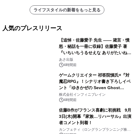
ライフスタイルの新着をもっと見る
人気のプレスリリース
【追悼・佐藤愛子 先生 —— 箴言・憤
怒・秘話を一冊に収録】佐藤愛子 著
『いちいちうるせえな ありがたいね』
1
2026年8月24日（月）発売
あさ出版
4時間前
ゲームクリエイター 祁答院慎氏×『対
魔忍RPG』！シナリオ書き下ろしイベ
ント「ゆきかぜの Seven Ghost
2
Stories」特設サイト＆特別動画を公
株式会社インフィニブレイン
開！
4時間前
佐藤B作がフランス喜劇に初挑戦 9月
3日(木)開幕『家族…リハーサル』出演
者コメント到着！
3
カンフェティ（ロングランプランニング株式