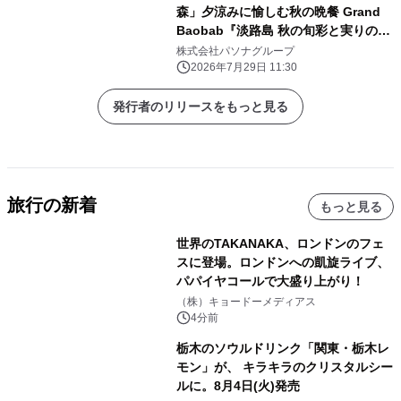
森」夕涼みに愉しむ秋の晩餐 Grand
Baobab『淡路島 秋の旬彩と実りの饗
宴コース』9月1日（火）より提供開始
株式会社パソナグループ
2026年7月29日 11:30
発行者のリリースをもっと見る
旅行の新着
もっと見る
世界のTAKANAKA、ロンドンのフェ
スに登場。ロンドンへの凱旋ライブ、
パパイヤコールで大盛り上がり！
（株）キョードーメディアス
4分前
栃木のソウルドリンク「関東・栃木レ
モン」が、 キラキラのクリスタルシー
ルに。8月4日(火)発売