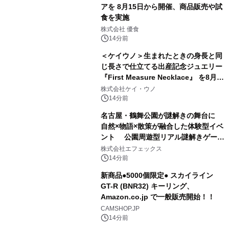
アを 8月15日から開催、商品販売や試
食を実施
株式会社 優食
14分前
＜ケイウノ＞生まれたときの身長と同
じ長さで仕立てる出産記念ジュエリー
『First Measure Necklace』 を8月14
日(金)に発売
株式会社ケイ・ウノ
14分前
名古屋・鶴舞公園が謎解きの舞台に
自然×物語×散策が融合した体験型イベ
ント 公園周遊型リアル謎解きゲーム
「クローバーの国とトランプの魔法」
株式会社エフェックス
開催決定
14分前
新商品●5000個限定● スカイライン
GT-R (BNR32) キーリング、
Amazon.co.jp で一般販売開始！！
CAMSHOP.JP
14分前