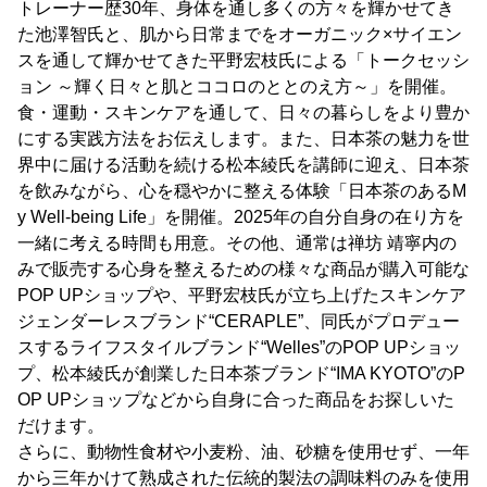
トレーナー歴30年、身体を通し多くの方々を輝かせてき
た池澤智氏と、肌から日常までをオーガニック×サイエン
スを通して輝かせてきた平野宏枝氏による「トークセッシ
ョン ～輝く日々と肌とココロのととのえ方～」を開催。
食・運動・スキンケアを通して、日々の暮らしをより豊か
にする実践方法をお伝えします。また、日本茶の魅力を世
界中に届ける活動を続ける松本綾氏を講師に迎え、日本茶
を飲みながら、心を穏やかに整える体験「日本茶のあるM
y Well-being Life」を開催。2025年の自分自身の在り方を
一緒に考える時間も用意。その他、通常は禅坊 靖寧内の
みで販売する心身を整えるための様々な商品が購入可能な
POP UPショップや、平野宏枝氏が立ち上げたスキンケア
ジェンダーレスブランド“CERAPLE”、同氏がプロデュー
スするライフスタイルブランド“Welles”のPOP UPショッ
プ、松本綾氏が創業した日本茶ブランド“IMA KYOTO”のP
OP UPショップなどから自身に合った商品をお探しいた
だけます。
さらに、動物性食材や小麦粉、油、砂糖を使用せず、一年
から三年かけて熟成された伝統的製法の調味料のみを使用