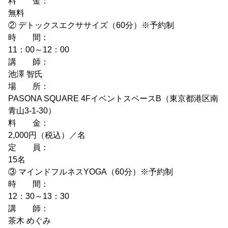
料 金：
無料
② デトックスエクササイズ（60分）※予約制
時 間：
11：00～12：00
講 師：
池澤 智氏
場 所：
PASONA SQUARE 4FイベントスペースB（東京都港区南
青山3-1-30）
料 金：
2,000円（税込）／名
定 員：
15名
③ マインドフルネスYOGA（60分）※予約制
時 間：
12：30～13：30
講 師：
茶木 めぐみ