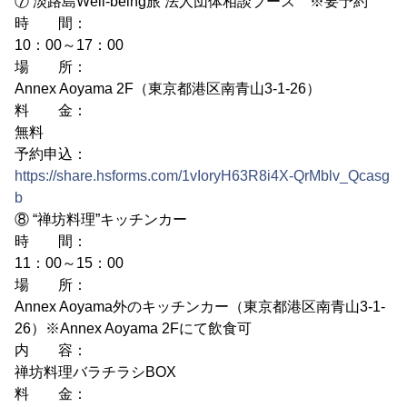
⑦ 淡路島Well-being旅 法人団体相談ブース ※要予約
時 間：
10：00～17：00
場 所：
Annex Aoyama 2F（東京都港区南青山3-1-26）
料 金：
無料
予約申込：
https://share.hsforms.com/1vIoryH63R8i4X-QrMblv_Qcasg
b
⑧ “禅坊料理”キッチンカー
時 間：
11：00～15：00
場 所：
Annex Aoyama外のキッチンカー（東京都港区南青山3-1-
26）※Annex Aoyama 2Fにて飲食可
内 容：
禅坊料理バラチラシBOX
料 金：