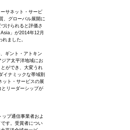
しているイーサネット・サービ
品質、グローバル展開に
置づけられると評価さ
ia」が2014年12月
り行われました。
長、ギント・アトキン
アジア太平洋地域にお
ことができ、大変うれ
やダイナミックな帯域割
ネット・サービスの展
力とリーダーシップが
域におけるトップ通信事業者およ
ドです。受賞者につい