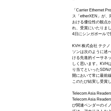
「Carrier Ether
ス「etherXEN
おける優位性の観点
れ、受賞にいたりました
4日にシンガポールで開催した
KVH 株式会社 テ
ソンは次のように述
ける先進的イーサネ
しく思います。KVH
り当てといったSDN
開において常に最前
このたび結実し受賞
Telecom Asia Reade
Telecom Asia Re
び関連ベンダーのイ