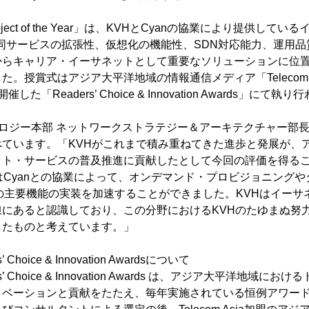
net Project of the Year」は、KVHとCyanの協業により提供
」が、同サービスの拡張性、仮想化の機能性、SDN対応能力、運用
からキャリア・イーサネットとして重要なソリューションに位
。授賞式はアジア大平洋地域の情報通信メディア「Telecom As
「Readers’ Choice & Innovation Awards」にて執
クノロジー本部 ネットワークストラテジー＆アーキテクチャー部
べています。「KVHがこれまで積み重ねてきた進歩と発展が、
ット・サービスの普及推進に貢献したとして今回の評価を得る
はCyanとの協業によって、オンデマンド・プロビジョニング
の主要機能の実装を加速することができました。KVHはイーサ
線にあると認識しており、この分野におけるKVHのたゆまぬ努
したものと考えています。」
rs’ Choice & Innovation Awardsについて
aders’ Choice & Innovation Awards は、アジア大平洋地
ノベーションと貢献をたたえ、毎年実施されている恒例アワー