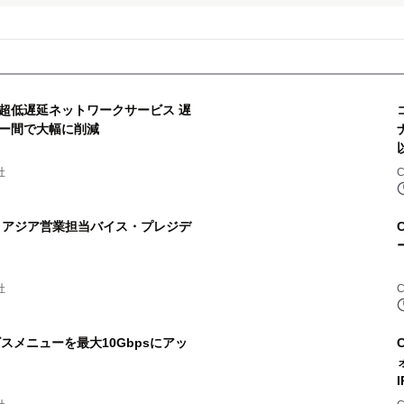
、超低遅延ネットワークサービス 遅
ー間で大幅に削減
社
、 アジア営業担当バイス・プレジデ
社
ビスメニューを最大10Gbpsにアッ