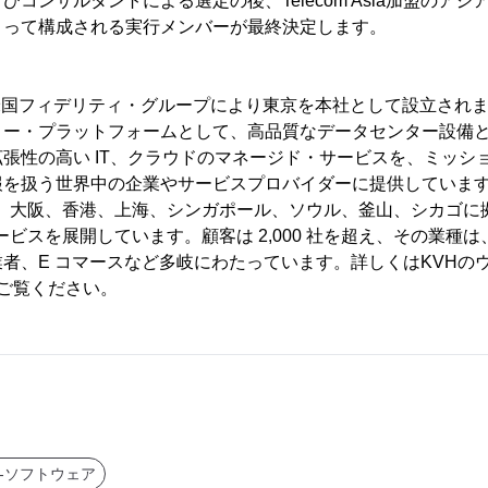
コンサルタントによる選定の後、Telecom Asia加盟のア
よって構成される実行メンバーが最終決定します。
 年に米国フィデリティ・グループにより東京を本社として設立され
リー・プラットフォームとして、高品質なデータセンター設備
張性の高い IT、クラウドのマネージド・サービスを、ミッシ
報を扱う世界中の企業やサービスプロバイダーに提供していま
浜、大阪、香港、上海、シンガポール、ソウル、釜山、シカゴに
サービスを展開しています。顧客は 2,000 社を超え、その業種
者、E コマースなど多岐にわたっています。詳しくはKVHの
omをご覧ください。
-ソフトウェア