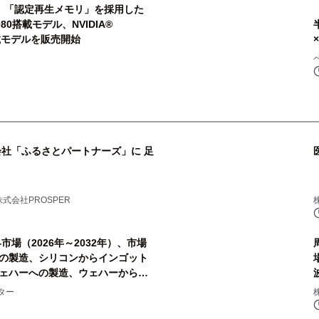
より、「認定再生メモリ」を採用した
 5080搭載モデル、NVIDIA®
Ti搭載モデルを販売開始
会社「ふるさとパートナーズ」に 足
式会社PROSPER
場（2026年～2032年）、市場
の製造、シリコンからインゴット
ェハーへの製造、ウェハーからセ
ールへの製造）・分析レポートを
ター