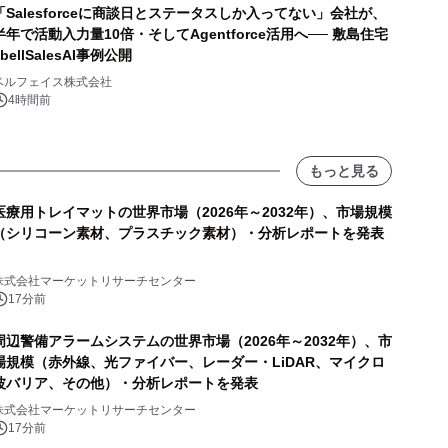
「Salesforceに商談日とステータスしか入ってない」会社が、
半年で活動入力量10倍・そしてAgentforce活用へ── 敷島住宅
×bellSalesAI事例公開
ベルフェイス株式会社
4時間前
もっと見る
医療用トレイマットの世界市場（2026年～2032年）、市場規模
（シリコーン素材、プラスチック素材）・分析レポートを発表
株式会社マーケットリサーチセンター
17分前
周辺警備アラームシステムの世界市場（2026年～2032年）、市
場規模（赤外線、光ファイバー、レーダー・LiDAR、マイクロ
波バリア、その他）・分析レポートを発表
株式会社マーケットリサーチセンター
17分前