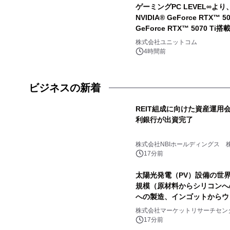
ゲーミングPC LEVEL∞
NVIDIA® GeForce RTX™
GeForce RTX™ 5070 
株式会社ユニットコム
4時間前
ビジネスの新着
REIT組成に向けた資産運用
利銀行が出資完了
株式会社NBIホールディングス 株
17分前
太陽光発電（PV）設備の世界市
規模（原材料からシリコンへ
への製造、インゴットからウ
ルへの製造、セルからモジュ
株式会社マーケットリサーチセン
発表
17分前