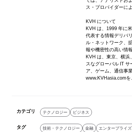
ては、アナリストおよび
ス・プロバイダーに
KVH について
KVH は、1999
代表する情報デリバ
ル・ネットワーク、拡
報や機密性の高い情
KVH は、東京、横
スなグローバル IT 
ア、ゲーム、通信事業
www.KVHasia.c
カテゴリ
テクノロジー
ビジネス
タグ
技術・テクノロジー
金融
エンタープライズ