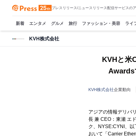
プレスリリース/ニュースリリース配信サービスの
新着
エンタメ
グルメ
旅行
ファッション・美容
ライ
KVH株式会社
KVHと米Cya
Awards
KVH株式会社
企業動向
アジアの情報デリバ
長 兼 CEO：東瀬 
ク、NYSE:CYNI、以下「C
おいて「Carrier Ethe