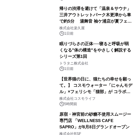
帰りの渋滞を避けて「温泉＆サウナ」
三井アウトレットパーク木更津から車
で約5分 湯舞音 袖ケ浦店が夏フェア
3
メニューを提供
株式会社楽久屋
1日前
眠りづらさの正体──寝ると呼吸が弱
くなる"体の構造"をやさしく解説する
シリーズ第1回
4
トラタニ株式会社
1日前
【世界猫の日に、猫たちの幸せを願っ
て。】 コスモウォーター「にゃんモデ
ル」×フェリシモ「猫部」が コラボキ
5
ャンペーンを実施
株式会社コスモライフ
5時間前
原宿・神宮前の砂糖不使用スムージー
専門店 「WELLNESS CAFE
SAPRO」が8月8日グランドオープン
6
株式会社RSF