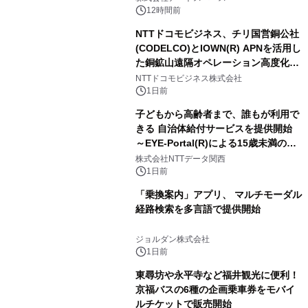
ートとして新たな魅力を発信。
12時間前
NTTドコモビジネス、チリ国営銅公社
(CODELCO)とIOWN(R) APNを活用し
た銅鉱山遠隔オペレーション高度化に
向けた調査・実証を開始
NTTドコモビジネス株式会社
1日前
子どもから高齢者まで、誰もが利用で
きる 自治体給付サービスを提供開始
～EYE-Portal(R)による15歳未満の本
人認証と デジタルデバイド対策で実現
株式会社NTTデータ関西
～
1日前
「乗換案内」アプリ、 マルチモーダル
経路検索を多言語で提供開始
ジョルダン株式会社
1日前
東尋坊や永平寺など福井観光に便利！
京福バスの6種の企画乗車券をモバイ
ルチケットで販売開始