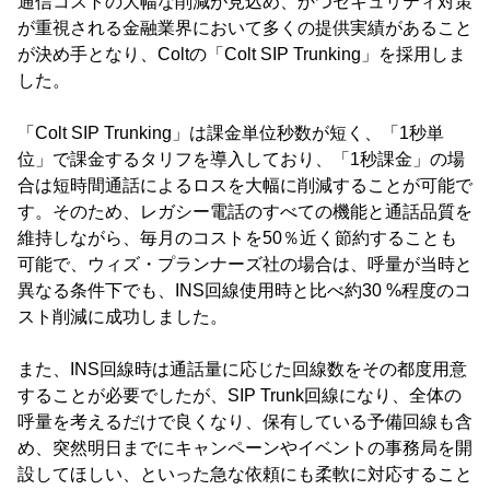
通信コストの大幅な削減が見込め、かつセキュリティ対策
が重視される金融業界において多くの提供実績があること
が決め手となり、Coltの「Colt SIP Trunking」を採用しま
した。
「Colt SIP Trunking」は課金単位秒数が短く、「1秒単
位」で課金するタリフを導入しており、「1秒課金」の場
合は短時間通話によるロスを大幅に削減することが可能で
す。そのため、レガシー電話のすべての機能と通話品質を
維持しながら、毎月のコストを50％近く節約することも
可能で、ウィズ・プランナーズ社の場合は、呼量が当時と
異なる条件下でも、INS回線使用時と比べ約30 %程度のコ
スト削減に成功しました。
また、INS回線時は通話量に応じた回線数をその都度用意
することが必要でしたが、SIP Trunk回線になり、全体の
呼量を考えるだけで良くなり、保有している予備回線も含
め、突然明日までにキャンペーンやイベントの事務局を開
設してほしい、といった急な依頼にも柔軟に対応すること