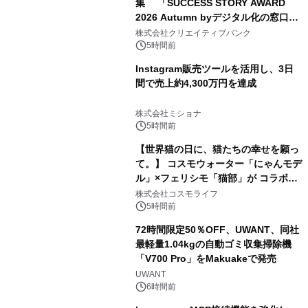
集 「SUCCESS STORY AWARD
2026 Autumn byデジタル化の窓口」
開催
株式会社クリエイティブバンク
5時間前
Instagram販売ツールを活用し、3日
間で売上約4,300万円を達成
株式会社ミショナ
5時間前
【世界猫の日に、猫たちの幸せを願っ
て。】 コスモウォーター「にゃんモデ
ル」×フェリシモ「猫部」が コラボキ
ャンペーンを実施
株式会社コスモライフ
5時間前
72時間限定50％OFF、UWANT、同社
最軽量1.04kgの自動ゴミ収集掃除機
「V700 Pro」をMakuakeで発売
UWANT
6時間前