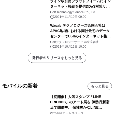
ライン取引用プラットフォームにイン
ターネット接続を提供DDoS対策サー
ビス（Colt IP Guardian）の採用でよ
Colt Technology Service Co., Ltd.
り強固なセキュリティを実現
2021年11月10日 09:00
Wasabiテクノロジーズ合同会社は
APAC地域における同社最初のデータ
センターでColtのインターネット接続
サービスを採用
Coltテクノロジーサービス株式会社
2021年10月12日 10:00
発行者のリリースをもっと見る
モバイルの新着
もっと見る
【初開催】人気スタンプ「LINE
FRIENDS」のアート展を 伊勢丹新宿
店で開催中。 個性豊かなLINE
FRIENDSの仲間たちが インテリアア
株式会社アートスペース