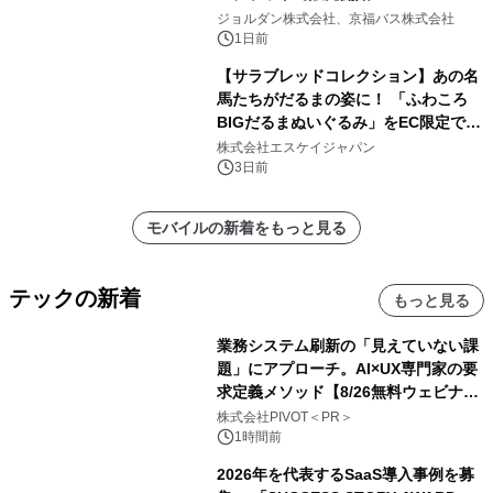
ジョルダン株式会社、京福バス株式会社
1日前
【サラブレッドコレクション】あの名
馬たちがだるまの姿に！ 「ふわころ
BIGだるまぬいぐるみ」をEC限定で受
注販売開始
株式会社エスケイジャパン
3日前
モバイルの新着をもっと見る
テックの新着
もっと見る
業務システム刷新の「見えていない課
題」にアプローチ。AI×UX専門家の要
求定義メソッド【8/26無料ウェビナ
ー】株式会社PIVOT
株式会社PIVOT＜PR＞
1時間前
2026年を代表するSaaS導入事例を募