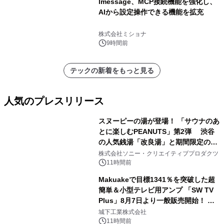
lmessage、MCP接続機能を強化し、
AIから設定操作できる機能を拡充
株式会社ミショナ
9時間前
テックの新着をもっと見る
人気のプレスリリース
スヌーピーの湯が登場！ 「サウナのあ
とに楽しむPEANUTS」第2弾 渋谷
の人気銭湯「改良湯」と期間限定のコ
1
ラボレーション サウナイキタイコラ
株式会社ソニー・クリエイティブプロダクツ
ボグッズも発売決定！
11時間前
Makuakeで目標1341％を突破した超
簡単＆小型テレビ用アンプ 「SW TV
Plus」8月7日より一般販売開始！ ケ
2
ーブル1本つなぐだけ、テレビの音が
城下工業株式会社
ぐっと豊かに
11時間前