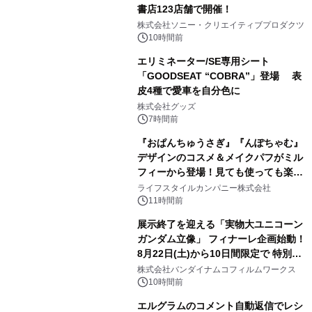
書店123店舗で開催！
1
株式会社ソニー・クリエイティブプロダクツ
10時間前
エリミネーター/SE専用シート
「GOODSEAT “COBRA”」登場 表
皮4種で愛車を自分色に
2
株式会社グッズ
7時間前
『おぱんちゅうさぎ』『んぽちゃむ』
デザインのコスメ＆メイクパフがミル
フィーから登場！見ても使っても楽し
3
い、ポップでキュートなコレクショ
ライフスタイルカンパニー株式会社
ン。
11時間前
展示終了を迎える「実物大ユニコーン
ガンダム立像」 フィナーレ企画始動！
8月22日(土)から10日間限定で 特別映
4
像『UNICORN GUNDAM Statue ―
株式会社バンダイナムコフィルムワークス
BEYOND POSSIBILITY ―』を上映！
10時間前
エルグラムのコメント自動返信でレシ