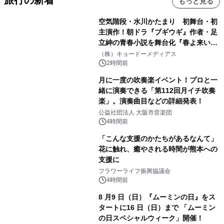
もっと見る
空気階段・水川かたまり 初舞台・初
主演作！朝ドラ『ブギウギ』作者・足
立紳の青春小説を舞台化『春よ来い、
マジで来い』キービジュアル解禁！
（株）キョードーメディアス
2時間前
月に一度の吹奏楽イベント！プロと一
緒に演奏できる「第112回月イチ吹奏
楽」。演奏曲目などの詳細発表！
公益社団法人 大阪市音楽団
4時間前
「こんな支援のかたちがあるなんて」
花に触れ、癒やされる時間が熊本への
支援に
フラワーライフ振興協議会
4時間前
8 月9 日（日）『ムーミンの日』をス
タートに16 日（日）まで 「ムーミン
の日スペシャルウィーク」開催！