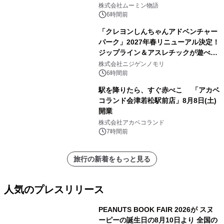
株式会社ムーミン物語
6時間前
「クレヨンしんちゃんアドベンチャー
パーク」2027年春リニューアル決定！
ジップライン＆アスレチックが遊べる
のは今年が最後！ 「ラスト！ドキがム
株式会社ニジゲンノモリ
ネムネ～大作戦！」始動
6時間前
駅を降りたら、すぐ赤べこ 「アカベ
コランド会津若松駅前店」8月8日(土)
開業
株式会社アカベコランド
7時間前
旅行の新着をもっと見る
人気のプレスリリース
PEANUTS BOOK FAIR 2026が スヌ
ーピーの誕生日の8月10日より 全国の