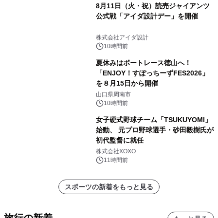
8月11日（火・祝）読売ジャイアンツ
公式戦「アイダ設計デー」を開催
株式会社アイダ設計
10時間前
夏休みはボートレース徳山へ！
「ENJOY！すぽっちーずFES2026」
を８月15日から開催
山口県周南市
10時間前
女子硬式野球チーム「TSUKUYOMI」
始動、 元プロ野球選手・砂田毅樹氏が
初代監督に就任
株式会社XOXO
11時間前
スポーツの新着をもっと見る
旅行の新着