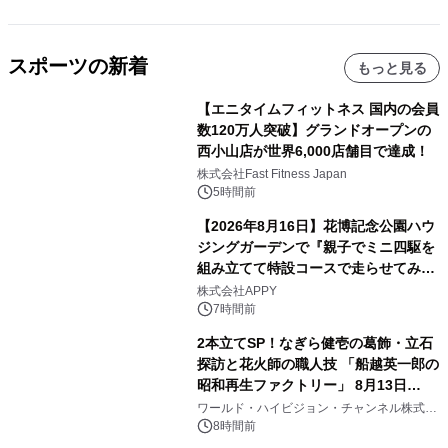
スポーツの新着
もっと見る
【エニタイムフィットネス 国内の会員
数120万人突破】グランドオープンの
西小山店が世界6,000店舗目で達成！
株式会社Fast Fitness Japan
5時間前
【2026年8月16日】花博記念公園ハウ
ジングガーデンで『親子でミニ四駆を
組み立てて特設コースで走らせてみよ
う！』を開催
株式会社APPY
7時間前
2本立てSP！なぎら健壱の葛飾・立石
探訪と花火師の職人技 「船越英一郎の
昭和再生ファクトリー」 8月13日
（木）よる9時～ BS12 トゥエルビで
ワールド・ハイビジョン・チャンネル株式会
社
放送
8時間前