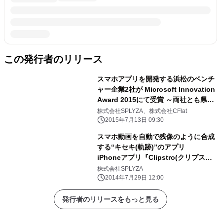
この発行者のリリース
スマホアプリを開発する浜松のベンチ
ャー企業2社が Microsoft Innovation
Award 2015にて受賞 ～両社とも県外
の出身者が起業したスタートアップ企
株式会社SPLYZA、株式会社CFlat
業～
2015年7月13日 09:30
スマホ動画を自動で残像のように合成
する“キセキ(軌跡)”のアプリ
iPhoneアプリ『Clipstro(クリプスト
ロ)』をリリース
株式会社SPLYZA
2014年7月29日 12:00
発行者のリリースをもっと見る