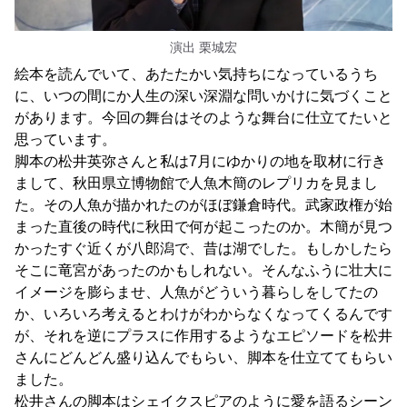
演出 栗城宏
絵本を読んでいて、あたたかい気持ちになっているうち
に、いつの間にか人生の深い深淵な問いかけに気づくこと
があります。今回の舞台はそのような舞台に仕立てたいと
思っています。
脚本の松井英弥さんと私は7月にゆかりの地を取材に行き
まして、秋田県立博物館で人魚木簡のレプリカを見まし
た。その人魚が描かれたのがほぼ鎌倉時代。武家政権が始
まった直後の時代に秋田で何が起こったのか。木簡が見つ
かったすぐ近くが八郎潟で、昔は湖でした。もしかしたら
そこに竜宮があったのかもしれない。そんなふうに壮大に
イメージを膨らませ、人魚がどういう暮らしをしてたの
か、いろいろ考えるとわけがわからなくなってくるんです
が、それを逆にプラスに作用するようなエピソードを松井
さんにどんどん盛り込んでもらい、脚本を仕立ててもらい
ました。
松井さんの脚本はシェイクスピアのように愛を語るシーン