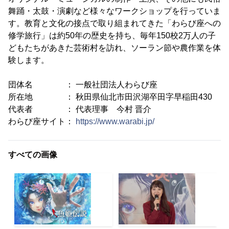
舞踊・太鼓・演劇など様々なワークショップを行っていま
す。教育と文化の接点で取り組まれてきた「わらび座への
修学旅行」は約50年の歴史を持ち、毎年150校2万人の子
どもたちがあきた芸術村を訪れ、ソーラン節や農作業を体
験します。
団体名 ： 一般社団法人わらび座
所在地 ： 秋田県仙北市田沢湖卒田字早稲田430
代表者 ： 代表理事 今村 晋介
わらび座サイト：
https://www.warabi.jp/
すべての画像