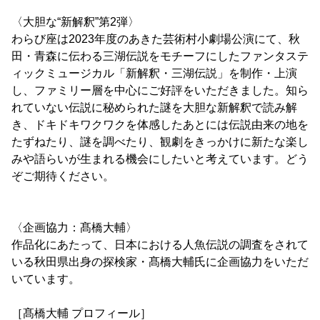
〈大胆な“新解釈”第2弾〉
わらび座は2023年度のあきた芸術村小劇場公演にて、秋
田・青森に伝わる三湖伝説をモチーフにしたファンタステ
ィックミュージカル「新解釈・三湖伝説」を制作・上演
し、ファミリー層を中心にご好評をいただきました。知ら
れていない伝説に秘められた謎を大胆な新解釈で読み解
き、ドキドキワクワクを体感したあとには伝説由来の地を
たずねたり、謎を調べたり、観劇をきっかけに新たな楽し
みや語らいが生まれる機会にしたいと考えています。どう
ぞご期待ください。
〈企画協力：髙橋大輔〉
作品化にあたって、日本における人魚伝説の調査をされて
いる秋田県出身の探検家・髙橋大輔氏に企画協力をいただ
いています。
［髙橋大輔 プロフィール］