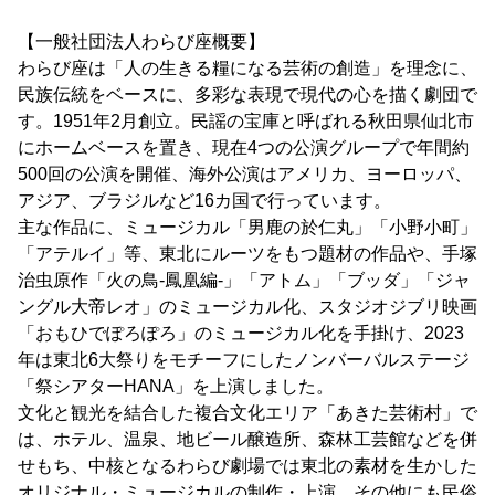
【一般社団法人わらび座概要】
わらび座は「人の生きる糧になる芸術の創造」を理念に、
民族伝統をベースに、多彩な表現で現代の心を描く劇団で
す。1951年2月創立。民謡の宝庫と呼ばれる秋田県仙北市
にホームベースを置き、現在4つの公演グループで年間約
500回の公演を開催、海外公演はアメリカ、ヨーロッパ、
アジア、ブラジルなど16カ国で行っています。
主な作品に、ミュージカル「男鹿の於仁丸」「小野小町」
「アテルイ」等、東北にルーツをもつ題材の作品や、手塚
治虫原作「火の鳥-鳳凰編-」「アトム」「ブッダ」「ジャ
ングル大帝レオ」のミュージカル化、スタジオジブリ映画
「おもひでぽろぽろ」のミュージカル化を手掛け、2023
年は東北6大祭りをモチーフにしたノンバーバルステージ
「祭シアターHANA」を上演しました。
文化と観光を結合した複合文化エリア「あきた芸術村」で
は、ホテル、温泉、地ビール醸造所、森林工芸館などを併
せもち、中核となるわらび劇場では東北の素材を生かした
オリジナル・ミュージカルの制作・上演、その他にも民俗