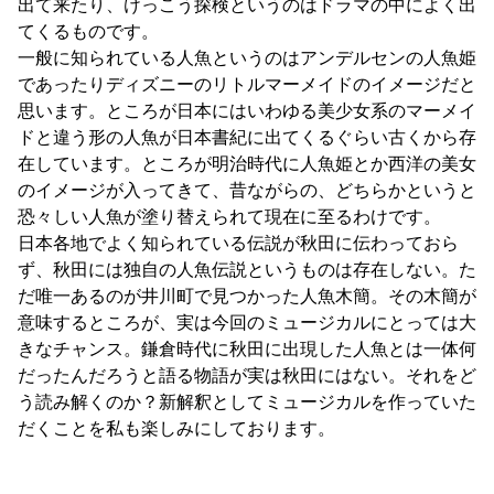
出て来たり、けっこう探検というのはドラマの中によく出
てくるものです。
一般に知られている人魚というのはアンデルセンの人魚姫
であったりディズニーのリトルマーメイドのイメージだと
思います。ところが日本にはいわゆる美少女系のマーメイ
ドと違う形の人魚が日本書紀に出てくるぐらい古くから存
在しています。ところが明治時代に人魚姫とか西洋の美女
のイメージが入ってきて、昔ながらの、どちらかというと
恐々しい人魚が塗り替えられて現在に至るわけです。
日本各地でよく知られている伝説が秋田に伝わっておら
ず、秋田には独自の人魚伝説というものは存在しない。た
だ唯一あるのが井川町で見つかった人魚木簡。その木簡が
意味するところが、実は今回のミュージカルにとっては大
きなチャンス。鎌倉時代に秋田に出現した人魚とは一体何
だったんだろうと語る物語が実は秋田にはない。それをど
う読み解くのか？新解釈としてミュージカルを作っていた
だくことを私も楽しみにしております。