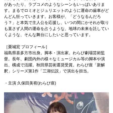
があったり、ラブコメのようなシーンもいっぱいありま
す。まるでロミオとジュリエットのように運命の歯車がど
んどん狂っていきます。お客様が、「どうなるんだろ
う？」と本気で主人公を応援し、いつの間にかそれが取り
も直さず人間の運命を占うような、地球の未来を託してい
くような、そんな舞台にしたいと思っています。
［栗城宏 プロフィール］
福島県喜多方市出身。脚本・演出家。わらび劇場芸術監
督。長年、劇団内外の様々なミュージカル等の脚本や演
出、構成で活躍。秋田県芸術選奨受賞。わらび座「新解
釈」シリーズ第1作「三湖伝説」で演出を担当。
・主演 久保田美宥(わらび座)