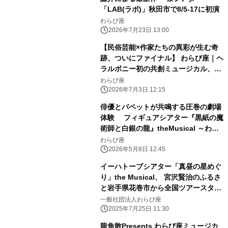
「LAB(ラボ)」秋田市で8/5-17に初演
わらび座
2026年7月23日 13:00
【民俗芸能×作家たちの異彩が生む奇
跡、ついにファイナル】 わらび座｜ヘ
ラルボニー初の共創ミュージカル、来
場者4万人突破
わらび座
2026年7月3日 12:15
俳優とパペットが共鳴する圧巻の劇場
体験 フィギュアシアター『黒紙の魔
術師と白銀の龍』theMusical ～わら
び座創立75周年記念作品～開幕
わらび座
2026年5月8日 12:45
イーハトーブシアター「真昼の星めぐ
り」the Musical、 宮沢賢治のふるさ
と岩手県花巻市から全国ツアースター
ト！
一般社団法人わらび座
2025年7月25日 11:30
龍角散Presents わらび座ミュージカ