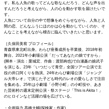
す。私も人魚の歌ってどんな歌なんだろう、どんな声を出
すんだろうと考えながら、人の心を動かす歌を届けたいで
す。
人魚について自分の中で想像をめぐらせながら、人魚と人
間の恋、どんなふうにほのかは心を動かしていくのか、そ
んなことを考えながら稽古に臨んでいきたいと思います。
［久保田美宥 プロフィール］
青森県東北町出身。わらび座養成所を卒業後、2018年初
舞台。2021年小劇場公演「だってあなたの娘ですから」
(脚本・演出：栗城宏、作曲：渡部絢也)で白瀬矗の娘武子
を演じる。23年「いつだって青空」全国ツアー公演で主
役の井口阿くりを熱演。24年わらび劇場公演「ジャング
ル大帝レオ」で演じた子ども時代のレオの愛らしさで注目
を集める。25年は小劇場「小野小町」の小町役や、あき
た芸術村の週末定例公演・祭ステージ「This is Akita！」
のヒロインなど活躍の場を広げている。
・企画協力 髙橋大輔(探検家・作家)