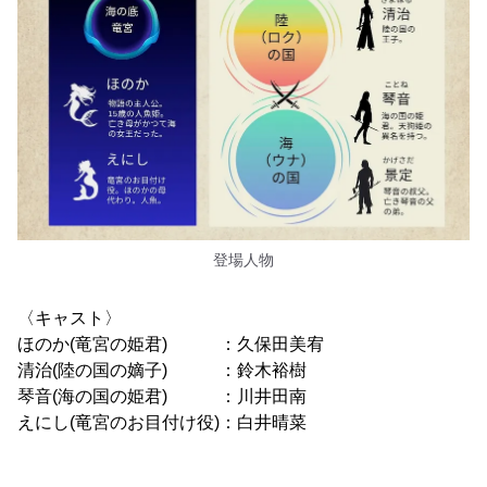
登場人物
〈キャスト〉
ほのか(竜宮の姫君) ：久保田美宥
清治(陸の国の嫡子) ：鈴木裕樹
琴音(海の国の姫君) ：川井田南
えにし(竜宮のお目付け役)：白井晴菜