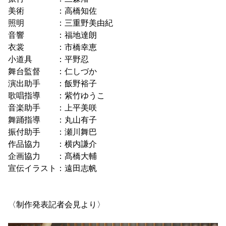
美術 ：高橋知佐
照明 ：三重野美由紀
音響 ：福地達朗
衣裳 ：市橋幸恵
小道具 ：平野忍
舞台監督 ：仁しづか
演出助手 ：飯野裕子
歌唱指導 ：紫竹ゆうこ
音楽助手 ：上平美咲
舞踊指導 ：丸山有子
振付助手 ：瀬川舞巴
作品協力 ：横内謙介
企画協力 ：髙橋大輔
宣伝イラスト：遠田志帆
〈制作発表記者会見より〉