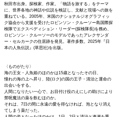
秋田市出身。探検家、作家。「物語を旅する」をテーマ
に、世界各地の神話や伝説を検証し、文献と現場への旅を
重ねている。2005年、米国のナショナルジオグラフィッ
ク協会から支援を受けたロビンソン・クルーソー島国際探
検隊でエクスペディション・リーダー(探検隊長)を務め、
ロビンソン・クルーソーのモデルであったアレクサンダ
ー・セルカークの住居跡を発見。著作多数。2025年『日
本の人魚伝説』(草思社)を出版。
〈ものがたり〉
海の王女・人魚姫のほのかは15歳となったその日、
憧れの海の上へ昇り、陸(ロク)の国の王子・清治と運命の
出会いをする。
人間になりたい一心で、お目付け役のえにしの助けにより
禁呪魔法の薬を飲むほのか。
それは、7日の間に永遠の愛を得なければ、泡となり消え
てしまう薬だった。
人間の姿となったほのかは、1日、2日と清治と逢瀬を重