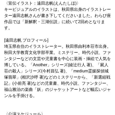
〈宣伝イラスト：遠田志帆(えんたしほ)〉
キービジュアルのイラストは、秋田県出身のイラストレー
ター遠田志帆さんが書き下してくださいました。わらび座
作品では「新解釈・三湖伝説」に続いて2回めとなりま
す。
[遠田志帆 プロフィール]
埼玉県在住のイラストレーター。秋田県由利本荘市出身。
秋田大学教育文化学部卒業。ミステリー、時代小説、ファ
ンタジーなどの文芸や児童書を中心に装画・挿絵で人気を
博している。「Another」シリーズ(綾辻行人 著)、「屍人
荘の殺人」シリーズ(今村昌弘 著)、「medium霊媒探偵城
塚翡翠」(相沢沙呼 著)などのミステリーから、「新選組戦
記」(小前亮 著)などの児童書、時代小説、ファンタジー、
福山雅治の楽曲「妖」のジャケットアートなど幅広いジャ
ンルを手掛ける。
〈公演スケジュール〉