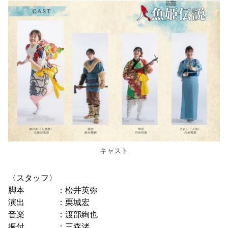
キャスト
〈スタッフ〉
脚本 ：松井英弥
演出 ：栗城宏
音楽 ：渡部絢也
振付 ：三森渚