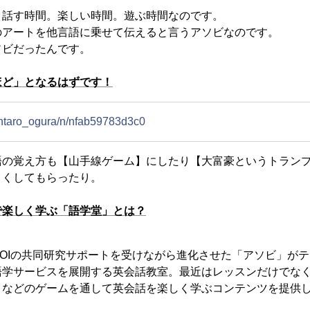
、話す時間。楽しい時間。遊ぶ時間なのです。
のアートを他言語に乗せて伝えると言うアソビなのです。
ソビだったんです。
ほど」となるはずです！
hintaro_ogura/n/nfab59783d3c0
語の覚え方も【山手線ゲーム】にしたり【大富豪というトラン
よくしてもらったり。
で楽しく学ぶ「語学堂」とは？
OIの共同研究サポートを受けながら進化させた「アソビ」が
語学サービスを展開する英会話教室。最近はレッスンだけでな
」などのゲームを通して英会話を楽しく学ぶコンテンツを提供