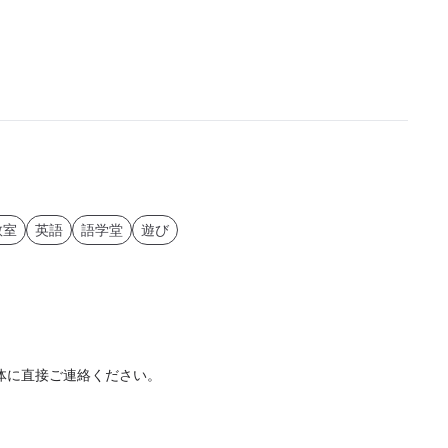
教室
英語
語学堂
遊び
体に直接ご連絡ください。