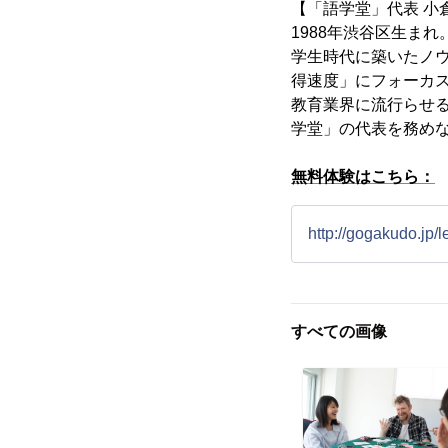
【「語学堂」代表 小
1988年渋谷区生ま
学生時代に築いたノ
得速度」にフォーカ
教育業界に流行らせ
学堂」の代表を務め
無料体験はこちら：
http://gogakudo.jp/l
すべての画像