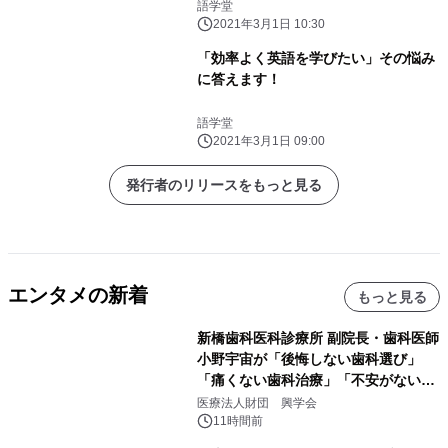
語学堂
2021年3月1日 10:30
「効率よく英語を学びたい」その悩み
に答えます！
語学堂
2021年3月1日 09:00
発行者のリリースをもっと見る
エンタメの新着
もっと見る
新橋歯科医科診療所 副院長・歯科医師
小野宇宙が「後悔しない歯科選び」
「痛くない歯科治療」「不安がない治
療計画」をテーマに専門監修
医療法人財団 興学会
11時間前