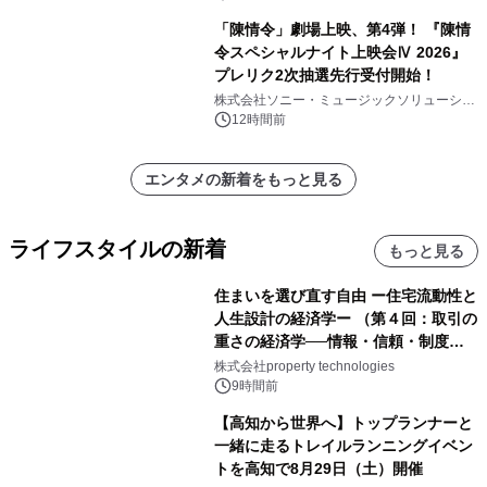
「陳情令」劇場上映、第4弾！ 『陳情
令スペシャルナイト上映会Ⅳ 2026』
プレリク2次抽選先行受付開始！
株式会社ソニー・ミュージックソリューショ
ンズ
12時間前
エンタメの新着をもっと見る
ライフスタイルの新着
もっと見る
住まいを選び直す自由 ー住宅流動性と
人生設計の経済学ー （第４回：取引の
重さの経済学──情報・信頼・制度を
PropTechはどう組み替えるか）｜
株式会社property technologies
PropTech-Lab
9時間前
【高知から世界へ】トップランナーと
一緒に走るトレイルランニングイベン
トを高知で8月29日（土）開催