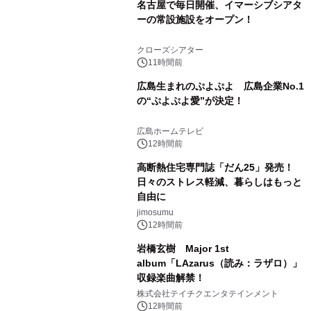
名古屋で毎日開催、イマーシブシアタ
ーの常設施設をオープン！
クローズシアター
11時間前
広島生まれのぷよぷよ 広島企業No.1
の“ぷよぷよ愛”が決定！
広島ホームテレビ
12時間前
高断熱住宅専門誌「だん25」発売！
日々のストレス軽減、暮らしはもっと
自由に
jimosumu
12時間前
岩橋玄樹 Major 1st
album「LAzarus（読み：ラザロ）」
収録楽曲解禁！
株式会社テイチクエンタテインメント
12時間前