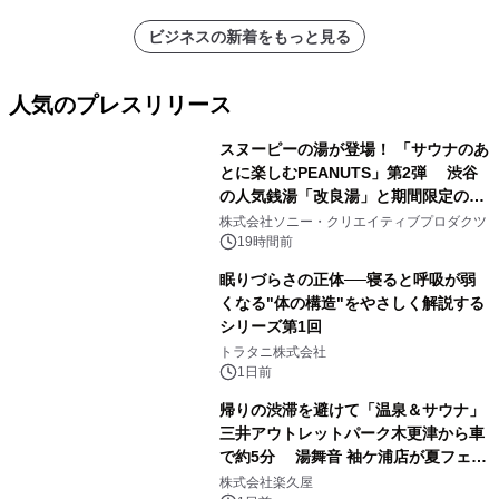
ビジネスの新着をもっと見る
人気のプレスリリース
スヌーピーの湯が登場！ 「サウナのあ
とに楽しむPEANUTS」第2弾 渋谷
の人気銭湯「改良湯」と期間限定のコ
1
ラボレーション サウナイキタイコラ
株式会社ソニー・クリエイティブプロダクツ
ボグッズも発売決定！
19時間前
眠りづらさの正体──寝ると呼吸が弱
くなる"体の構造"をやさしく解説する
シリーズ第1回
2
トラタニ株式会社
1日前
帰りの渋滞を避けて「温泉＆サウナ」
三井アウトレットパーク木更津から車
で約5分 湯舞音 袖ケ浦店が夏フェア
3
メニューを提供
株式会社楽久屋