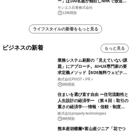
ー」は100名超が熱狂しNHKで放送さ
れました。
サンエス石膏株式会社
12時間前
ライフスタイルの新着をもっと見る
ビジネスの新着
もっと見る
業務システム刷新の「見えていない課
題」にアプローチ。AI×UX専門家の要
求定義メソッド【8/26無料ウェビナ
ー】株式会社PIVOT
株式会社PIVOT＜PR＞
9時間前
住まいを選び直す自由 ー住宅流動性と
人生設計の経済学ー （第４回：取引の
重さの経済学──情報・信頼・制度を
PropTechはどう組み替えるか）｜
株式会社property technologies
PropTech-Lab
9時間前
熊本産胡蝶蘭×富山産ジニア「花でつ