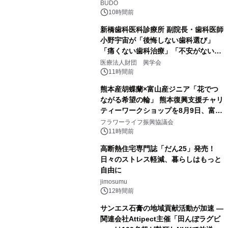
BUDO
10時間前
新橋歯科医科診療所 副院長・歯科医師
小野宇宙が「後悔しない歯科選び」
「痛くない歯科治療」「不安がない治
療計画」をテーマに専門監修
医療法人財団 興学会
11時間前
熊本産胡蝶蘭×富山産ジニア「花でつ
ながる希望の輪」 熊本復興支援チャリ
ティーワークショップを8月9日、富
山・射水で開催
フラワーライフ振興協議会
11時間前
高断熱住宅専門誌「だん25」発売！
日々のストレス軽減、暮らしはもっと
自由に
jimosumu
12時間前
サンエス石膏の地域貢献活動が加速 ―
関連会社Attipect主催「田んぼラグビ