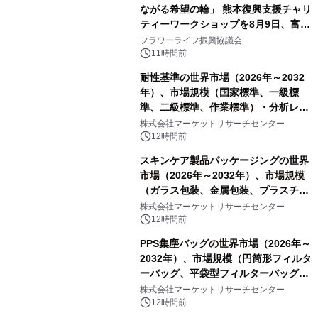
ながる希望の輪」 熊本復興支援チャリ
ティーワークショップを8月9日、富
山・射水で開催
フラワーライフ振興協議会
11時間前
耐性基準の世界市場（2026年～2032
年）、市場規模（国家標準、一級標
準、二級標準、作業標準）・分析レポ
ートを発表
株式会社マーケットリサーチセンター
12時間前
スキンケア製品パッケージングの世界
市場（2026年～2032年）、市場規模
（ガラス包装、金属包装、プラスチッ
ク包装、その他）・分析レポートを発
株式会社マーケットリサーチセンター
表
12時間前
PPS集塵バッグの世界市場（2026年～
2032年）、市場規模（円筒形フィルタ
ーバッグ、平袋型フィルターバッグ、
プリーツフィルターバッグ、その
株式会社マーケットリサーチセンター
他）・分析レポートを発表
12時間前