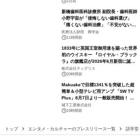
1日前
新橋歯科医科診療所 副院長・歯科医師
小野宇宙が「後悔しない歯科選び」
「痛くない歯科治療」「不安がない治
4
療計画」をテーマに専門監修
医療法人財団 興学会
11時間前
1833年に英国王室御用達を賜った世界
初のウイスキー 『ロイヤル・ブラック
ラ』の旗艦店が2026年6月新宿に誕
5
生 バカルディ ジャパンと連携した
株式会社ティグリス
没入型バー「BAR Arca」
20時間前
Makuakeで目標1341％を突破した超
簡単＆小型テレビ用アンプ 「SW TV
Plus」8月7日より一般販売開始！ ケ
6
ーブル1本つなぐだけ、テレビの音が
城下工業株式会社
ぐっと豊かに
19時間前
トップ
エンタメ・カルチャーのプレスリリース一覧
語学堂