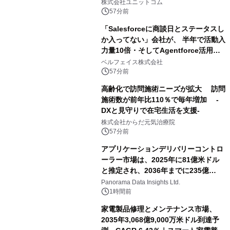
NVIDIA® GeForce RTX™ 5070 Ti搭
株式会社ユニットコム
載モデルを販売開始
57分前
「Salesforceに商談日とステータスし
か入ってない」会社が、 半年で活動入
力量10倍・そしてAgentforce活用へ
── 敷島住宅×bellSalesAI事例公開
ベルフェイス株式会社
57分前
高齢化で訪問施術ニーズが拡大 訪問
施術数が前年比110％で毎年増加 -
DXと見守りで在宅生活を支援-
株式会社からだ元気治療院
57分前
アプリケーションデリバリーコントロ
ーラー市場は、2025年に81億米ドル
と推定され、2036年までに235億
8,000万米ドルに達すると予測されて
Panorama Data Insights Ltd.
おり、予測期間（2026年～2036年）
1時間前
家電製品修理とメンテナンス市場、
2035年3,068億9,000万米ドル到達予