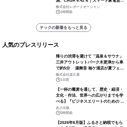
測、CAGR 6.42％｜スマート家電普
及・循環型経済・メンテナンス需要拡
株式会社レポートオーシャン
大が成長を加速
1時間前
テックの新着をもっと見る
人気のプレスリリース
帰りの渋滞を避けて「温泉＆サウナ」
三井アウトレットパーク木更津から車
で約5分 湯舞音 袖ケ浦店が夏フェア
1
メニューを提供
株式会社楽久屋
1日前
【一杯の蕎麦を通して、歴史・経済・
文化・作法、世界への広がりまでを学
べる】『ビジネスエリートのための 教
2
養としての蕎麦』2026年8月25日
あさ出版
（火）発売
5時間前
【2026年8月版】ふるさと納税でもら