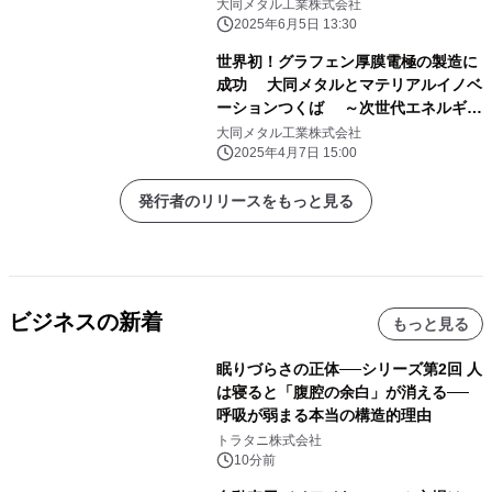
大同メタル工業株式会社
2025年6月5日 13:30
世界初！グラフェン厚膜電極の製造に
成功 大同メタルとマテリアルイノベ
ーションつくば ～次世代エネルギー
革命への第一歩～
大同メタル工業株式会社
2025年4月7日 15:00
発行者のリリースをもっと見る
ビジネスの新着
もっと見る
眠りづらさの正体──シリーズ第2回 人
は寝ると「腹腔の余白」が消える──
呼吸が弱まる本当の構造的理由
トラタニ株式会社
10分前