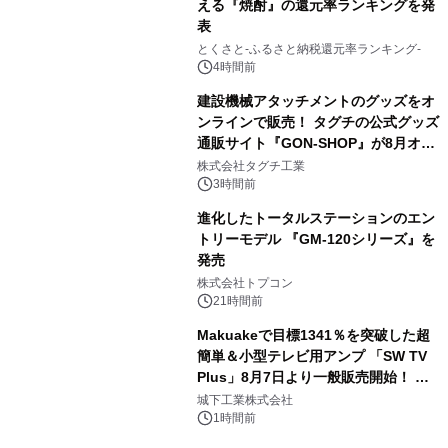
える『焼酎』の還元率ランキングを発
表
3
とくさと-ふるさと納税還元率ランキング-
4時間前
建設機械アタッチメントのグッズをオ
ンラインで販売！ タグチの公式グッズ
通販サイト『GON-SHOP』が8月オー
4
プン
株式会社タグチ工業
3時間前
進化したトータルステーションのエン
トリーモデル 『GM-120シリーズ』を
発売
5
株式会社トプコン
21時間前
Makuakeで目標1341％を突破した超
簡単＆小型テレビ用アンプ 「SW TV
Plus」8月7日より一般販売開始！ ケ
6
ーブル1本つなぐだけ、テレビの音が
城下工業株式会社
ぐっと豊かに
1時間前