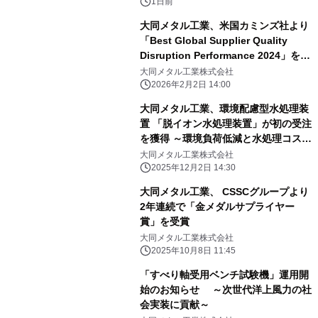
ント契約締結に基づく 40億円規模の
1日前
新工場建設～
大同メタル工業、米国カミンズ社より
「Best Global Supplier Quality
Disruption Performance 2024」を受
賞
大同メタル工業株式会社
2026年2月2日 14:00
大同メタル工業、環境配慮型水処理装
置 「脱イオン水処理装置」が初の受注
を獲得 ～環境負荷低減と水処理コスト
削減に貢献する新技術～
大同メタル工業株式会社
2025年12月2日 14:30
大同メタル工業、 CSSCグループより
2年連続で「金メダルサプライヤー
賞」を受賞
大同メタル工業株式会社
2025年10月8日 11:45
「すべり軸受用ベンチ試験機」運用開
始のお知らせ ～次世代洋上風力の社
会実装に貢献～