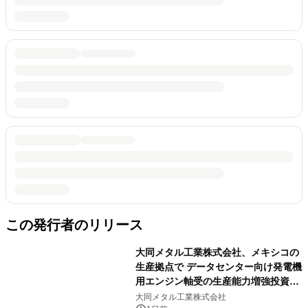
この発行者のリリース
大同メタル工業株式会社、メキシコの
生産拠点で データセンター向け発電機
用エンジン軸受の生産能力増強投資を
決定 ～北米顧客との生産コミットメ
大同メタル工業株式会社