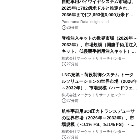
自動車用バイワイヤシステム市場は、
2025年に782億米ドルと推定され、
2036年までに2,693億6,000万米ドル
に達すると予測されており、予測期間
Panorama Data Insights Ltd.
（2026年～2036年）
26分前
脊椎注入キットの世界市場（2026年～
2032年）、市場規模（開腹手術用注入
キット、低侵襲手術用注入キット）・
分析レポートを発表
株式会社マーケットリサーチセンター
27分前
LNG充填・荷役制御システム トータ
ルソリューションの世界市場（2026年
～2032年）、市場規模（ハードウェ
ア、ソフトウェア、サービス）・分析
株式会社マーケットリサーチセンター
レポートを発表
27分前
航空宇宙用SOI圧力トランスデューサ
の世界市場（2026年～2032年）、市
場規模（＜±1% FS、≥±1% FS）・分
析レポートを発表
株式会社マーケットリサーチセンター
27分前