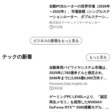
自動PCBルーターの世界市場（2026年
～2032年）、市場規模（シングルステ
ーションルーター、ダブルステーショ
ンルーター）・分析レポートを発表
株式会社マーケットリサーチセンター
27分前
ビジネスの新着をもっと見る
テックの新着
もっと見る
自動車用バイワイヤシステム市場は、
2025年に782億米ドルと推定され、
2036年までに2,693億6,000万米ドル
に達すると予測されており、予測期間
Panorama Data Insights Ltd.
（2026年～2036年）
26分前
ゲーミングPC LEVEL∞より、「認定
再生メモリ」を採用したNVIDIA®
GeForce RTX™ 5080搭載モデル、