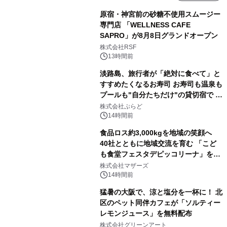
原宿・神宮前の砂糖不使用スムージー
専門店 「WELLNESS CAFE
SAPRO」が8月8日グランドオープン
株式会社RSF
13時間前
淡路島、旅行者が「絶対に食べて」と
すすめたくなるお寿司 お寿司も温泉も
プールも"自分たちだけ"の貸切宿で 1
日1組限定「岩屋温泉 絵島別庭 海と
株式会社ぷらど
森」の握り寿司プラン
14時間前
食品ロス約3,000kgを地域の笑顔へ
40社とともに地域交流を育む 「こど
も食堂フェスタデピッコリーナ」を9
月5日(土)開催
株式会社マザーズ
14時間前
猛暑の大阪で、涼と塩分を一杯に！ 北
区のペット同伴カフェが「ソルティー
レモンジュース」を無料配布
株式会社グリーンアート