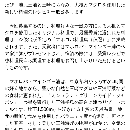
たび、地元三浦と三崎にちなみ、大根とマグロを使用した
新しい料理のレシピを一般公募します。
今回募集するのは、料理好きな一般の方による大根とマ
グロを使用したオリジナル料理で、最優秀賞に選ばれた料
理は、今後出版予定の「マホロバ料理集（仮題）」に掲載
されます。また、受賞者にはマホロバ・マインズ三浦のペ
ア宿泊券がプレゼントされ、宿泊の際には、受賞レシピで
総料理長自ら調理する料理をお召し上がりいただけるとい
うものです。
マホロバ・マインズ三浦は、東京都内からわずか1時間
の好立地ながら、豊かな自然と三崎マグロや三浦野菜など
の食材に恵まれた、「ミシュラン・グリーンガイド・ジャ
ポン」二つ星を獲得した三浦半島の高台に建つリゾートホ
テルです。地下1,500mから湧き出る上質の天然温泉、地
元の新鮮な食材を使用したバラエティ豊かな料理、広々と
した客室、そして美しい三浦海岸の眺望が自慢で、空気の