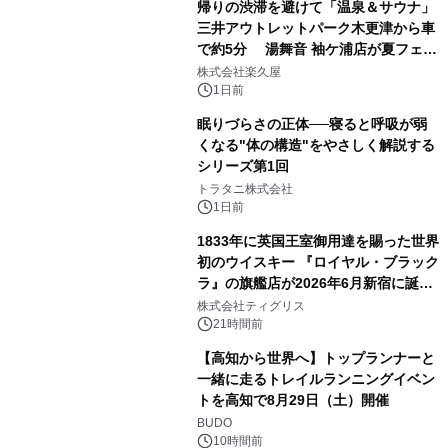
帰りの渋滞を避けて「温泉＆サウナ」
三井アウトレットパーク木更津から車
で約5分 湯舞音 袖ケ浦店が夏フェア
2
メニューを提供
株式会社楽久屋
1日前
眠りづらさの正体──寝ると呼吸が弱
くなる"体の構造"をやさしく解説する
シリーズ第1回
3
トラタニ株式会社
1日前
1833年に英国王室御用達を賜った世界
初のウイスキー 『ロイヤル・ブラック
ラ』の旗艦店が2026年6月新宿に誕
4
生 バカルディ ジャパンと連携した
株式会社ティグリス
没入型バー「BAR Arca」
21時間前
【高知から世界へ】トップランナーと
一緒に走るトレイルランニングイベン
トを高知で8月29日（土）開催
5
BUDO
10時間前