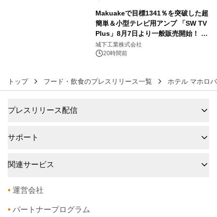
Makuakeで目標1341％を突破した超
簡単＆小型テレビ用アンプ 「SW TV
Plus」8月7日より一般販売開始！ ケ
6
ーブル1本つなぐだけ、テレビの音が
城下工業株式会社
ぐっと豊かに
20時間前
トップ
フード・飲食のプレスリリース一覧
ホテル マホロ
プレスリリース配信
サポート
関連サービス
•
運営会社
•
パートナープログラム