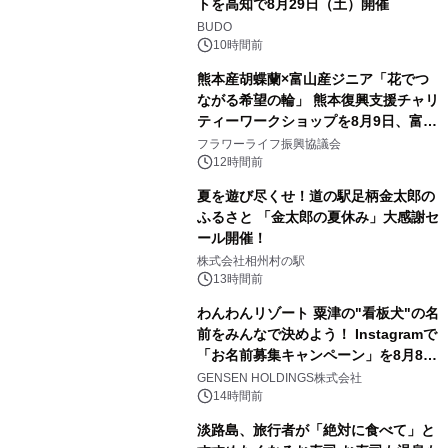
トを高知で8月29日（土）開催
BUDO
10時間前
熊本産胡蝶蘭×富山産ジニア「花でつ
ながる希望の輪」 熊本復興支援チャリ
ティーワークショップを8月9日、富
山・射水で開催
フラワーライフ振興協議会
12時間前
夏を遊び尽くせ！道の駅足柄金太郎の
ふるさと 「金太郎の夏休み」大感謝セ
ール開催！
株式会社相州村の駅
13時間前
わんわんリゾート 粟津の"看板犬"の名
前をみんなで決めよう！ Instagramで
「お名前募集キャンペーン」を8月8日
(土)より開催
GENSEN HOLDINGS株式会社
14時間前
淡路島、旅行者が「絶対に食べて」と