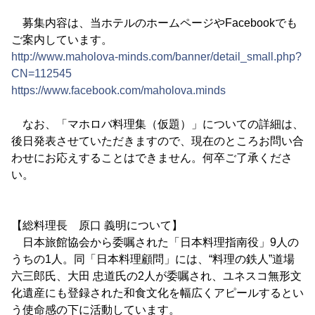
募集内容は、当ホテルのホームページやFacebookでも
ご案内しています。
http://www.maholova-minds.com/banner/detail_small.php?
CN=112545
https://www.facebook.com/maholova.minds
なお、「マホロバ料理集（仮題）」についての詳細は、
後日発表させていただきますので、現在のところお問い合
わせにお応えすることはできません。何卒ご了承くださ
い。
【総料理長 原口 義明について】
日本旅館協会から委嘱された「日本料理指南役」9人の
うちの1人。同「日本料理顧問」には、“料理の鉄人”道場
六三郎氏、大田 忠道氏の2人が委嘱され、ユネスコ無形文
化遺産にも登録された和食文化を幅広くアピールするとい
う使命感の下に活動しています。