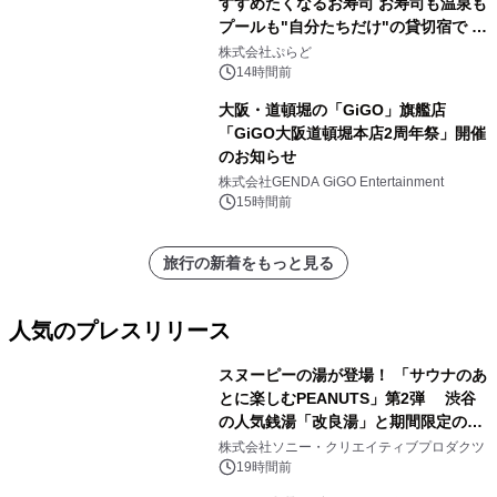
すすめたくなるお寿司 お寿司も温泉も
プールも"自分たちだけ"の貸切宿で 1
日1組限定「岩屋温泉 絵島別庭 海と
株式会社ぷらど
森」の握り寿司プラン
14時間前
大阪・道頓堀の「GiGO」旗艦店
「GiGO大阪道頓堀本店2周年祭」開催
のお知らせ
株式会社GENDA GiGO Entertainment
15時間前
旅行の新着をもっと見る
人気のプレスリリース
スヌーピーの湯が登場！ 「サウナのあ
とに楽しむPEANUTS」第2弾 渋谷
の人気銭湯「改良湯」と期間限定のコ
1
ラボレーション サウナイキタイコラ
株式会社ソニー・クリエイティブプロダクツ
ボグッズも発売決定！
19時間前