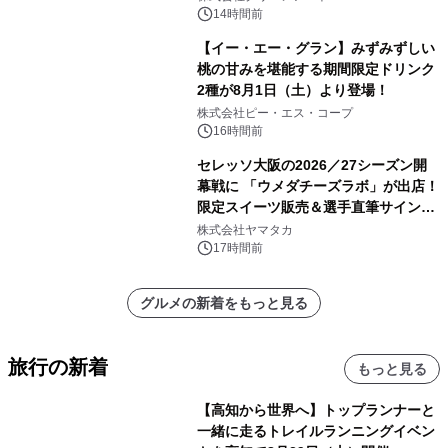
14時間前
【イー・エー・グラン】みずみずしい
桃の甘みを堪能する期間限定ドリンク
2種が8月1日（土）より登場！
株式会社ピー・エス・コープ
16時間前
セレッソ大阪の2026／27シーズン開
幕戦に 「ウメダチーズラボ」が出店！
限定スイーツ販売＆選手直筆サイング
ッズが当たる抽選会を 8月8日に開催
株式会社ヤマタカ
17時間前
グルメの新着をもっと見る
旅行の新着
もっと見る
【高知から世界へ】トップランナーと
一緒に走るトレイルランニングイベン