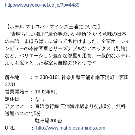
http://www.ryoko-net.co.jp/?p=4489
【ホテル マホロバ・マインズ三浦について】
“素晴らしい場所”“居心地のいい場所”という意味の日本
の古語「まほろば」に倣って名付けました。全室オーシャ
ンビューの本館客室とリーズナブルなアネックス（別館）
など、バリエーション豊かな部屋を用意。一般的なホテル
よりも広々とした客室も自慢のひとつです。
所在地 ： 〒238-0101 神奈川県三浦市南下浦町上宮田
3231
営業開始日： 1992年6月
定休日 ： なし
アクセス ： 京浜急行線 三浦海岸駅より徒歩6分、無料
送迎バスにて5分
駐車場200台
URL ：
http://www.maholova-minds.com