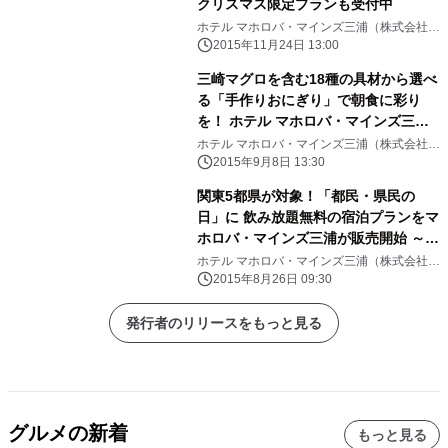
クリスマス限定プランも受付中
ホテル マホロバ・マインズ三浦（株式会社四
季の自然舎）
2015年11月24日 13:00
三崎マグロを含む18種の具材から選べ
る「手作りおにぎり」で朝食に彩り
を！ ホテル マホロバ・マインズ三浦
が朝食バイキングで選べるおにぎりを
ホテル マホロバ・マインズ三浦（株式会社四
季の自然舎）
提供
2015年9月8日 13:30
関東5都県が対象！「都民・県民の
日」に 飲み放題無料の宿泊プランをマ
ホロバ・マインズ三浦が販売開始 ～東
京都民、群馬・茨城・埼玉・山梨県民
ホテル マホロバ・マインズ三浦（株式会社四
季の自然舎）
限定、クアパークも半額でお得～
2015年8月26日 09:30
発行者のリリースをもっと見る
グルメの新着
もっと見る