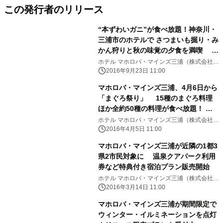
この発行者のリリース
“本ずわいガニ”が食べ放題！神奈川・
三浦市のホテルで さつまいも掘り・み
かん狩りと秋の味覚の夕食を満喫 期
間限定で未就学児無料ほか特典付き女
ホテル マホロバ・マインズ三浦（株式会社四
季の自然舎）
性向けプランも
2016年9月23日 11:00
マホロバ・マインズ三浦、4月6日から
「まぐろ祭り」 15種のまぐろ料理
ほか全約50種の料理が食べ放題！ ま
ぐろ寿司3種の味くらべができる特別
ホテル マホロバ・マインズ三浦（株式会社四
季の自然舎）
料理も提供
2016年4月5日 11:00
マホロバ・マインズ三浦が近隣の1都3
県2市民対象に 温泉クアパーク利用
券など特典付き宿泊プラン販売開始
ホテル マホロバ・マインズ三浦（株式会社四
季の自然舎）
2016年3月14日 11:00
マホロバ・マインズ三浦が期間限定で
ウィンター・イルミネーションを点灯