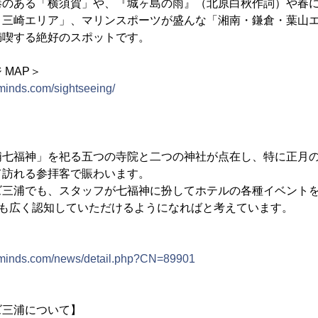
のある「横須賀」や、『城ヶ島の雨』（北原白秋作詞）や春に
・三崎エリア」、マリンスポーツが盛んな「湘南・鎌倉・葉山
満喫する絶好のスポットです。
 MAP＞
minds.com/sightseeing/
七福神」を祀る五つの寺院と二つの神社が点在し、特に正月の
て訪れる参拝客で賑わいます。
三浦でも、スタッフが七福神に扮してホテルの各種イベント
ても広く認知していただけるようになればと考えています。
-minds.com/news/detail.php?CN=89901
ズ三浦について】