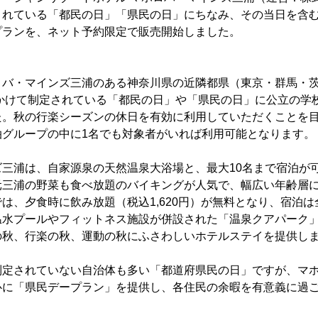
されている「都民の日」「県民の日」にちなみ、その当日を含
プランを、ネット予約限定で販売開始しました。
バ・マインズ三浦のある神奈川県の近隣都県（東京・群馬・
にかけて制定されている「都民の日」や「県民の日」に公立の学
た。秋の行楽シーズンの休日を有効に利用していただくことを
泊グループの中に1名でも対象者がいれば利用可能となります。
三浦は、自家源泉の天然温泉大浴場と、最大10名まで宿泊が
元三浦の野菜も食べ放題のバイキングが人気で、幅広い年齢層
は、夕食時に飲み放題（税込1,620円）が無料となり、宿泊
温水プールやフィットネス施設が併設された「温泉クアパーク
の秋、行楽の秋、運動の秋にふさわしいホテルステイを提供し
定されていない自治体も多い「都道府県民の日」ですが、マホ
心に「県民デープラン」を提供し、各住民の余暇を有意義に過
。