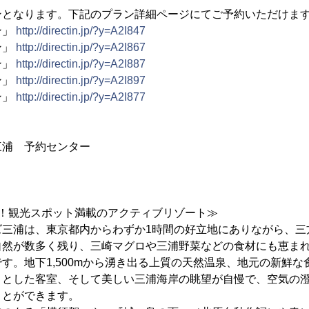
ンとなります。下記のプラン詳細ページにてご予約いただけま
ン」
http://directin.jp/?y=A2I847
ン」
http://directin.jp/?y=A2I867
ン」
http://directin.jp/?y=A2I887
ン」
http://directin.jp/?y=A2I897
ン」
http://directin.jp/?y=A2I877
三浦 予約センター
間！観光スポット満載のアクティブリゾート≫
三浦は、東京都内からわずか1時間の好立地にありながら、三
自然が数多く残り、三崎マグロや三浦野菜などの食材にも恵ま
す。地下1,500mから湧き出る上質の天然温泉、地元の新鮮
々とした客室、そして美しい三浦海岸の眺望が自慢で、空気の
ことができます。