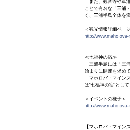
また、観音寺や軍港
ことで有名な「三浦
く、三浦半島全体を
＜観光情報詳細ページ
http://www.maholova-
≪七福神の宿≫
三浦半島には「三浦
始まりに開運を求め
マホロバ・マインズ
は“七福神の宿”とし
＜イベントの様子＞
http://www.maholova
【マホロバ・マイン