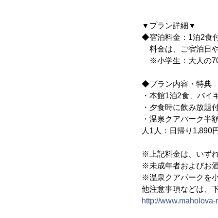
▼プラン詳細▼
◆宿泊料金：1泊2食付
料金は、ご宿泊日や
※小学生：大人の70
◆プラン内容・特典
・本館1泊2食、バイ
・夕食時に飲み放題付
・温泉クアパーク半額割
人1人：日帰り1,89
※上記料金は、いず
※未成年者およびお
※温泉クアパークを
他注意事項などは、
http://www.maholova-