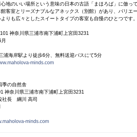
心地のいい場所という意味の日本の古語「まほろば」に倣って
本館客室とリーズナブルなアネックス（別館）があり、バリエ
ルよりも広々としたスイートタイプの客室も自慢のひとつです
0101 神奈川県三浦市南下浦町上宮田3231
6月
 三浦海岸駅より徒歩6分、無料送迎バスにて5分
/www.maholova-minds.com
四季の自然舎
101 神奈川県三浦市南下浦町上宮田3231
役社長 綱川 高司
月
ww.maholova-minds.com