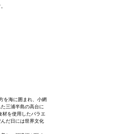
す。
方を海に囲まれ、小網
れた三浦半島の高台に
な食材を使用したバラエ
澄んだ日には世界文化