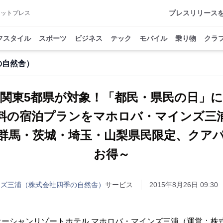
プレスリリース
アットプレス
フスタイル
スポーツ
ビジネス
テック
モバイル
乗り物
クラ
の自然舎）
関東5都県が対象！「都民・県民の日」に
料の宿泊プランをマホロバ・マインズ三
群馬・茨城・埼玉・山梨県民限定、クア
お得～
ンズ三浦（株式会社四季の自然舎）
サービス
2015年8月26日 09:30
ーシャンリゾートホテル マホロバ・マインズ三浦（運営：株