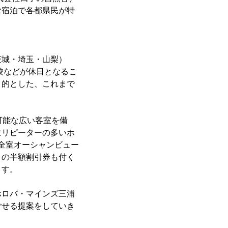
む宿泊で各都県民が特
茨城・埼玉・山梨）
校などが休日となるこ
目的とした、これまで
可能な広い客室を備
にリピーターの多いホ
は全室オーシャンビュー
」の半額割引券も付く
ます。
ロバ・マインズ三浦
ごせる提案をしていき