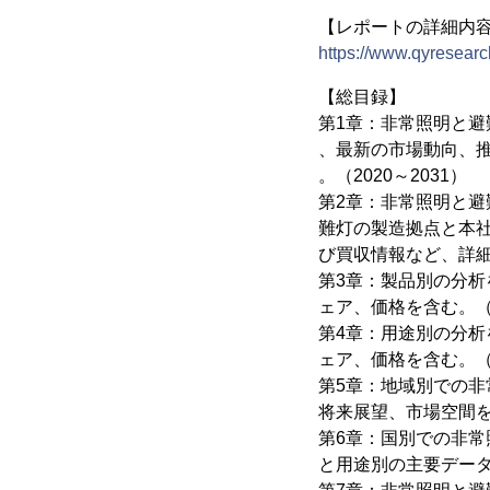
【レポートの詳細内
https://www.qyresearc
【総目録】
第1章：非常照明と
、最新の市場動向、
。（2020～2031）
第2章：非常照明と避
難灯の製造拠点と本
び買収情報など、詳細な
第3章：製品別の分
ェア、価格を含む。（2
第4章：用途別の分
ェア、価格を含む。（2
第5章：地域別での
将来展望、市場空間を紹
第6章：国別での非
と用途別の主要データを