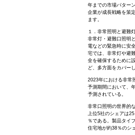
年までの市場パター
企業が成長戦略を策
ます。
１．非常照明と避難
非常灯・避難口照明
電などの緊急時に安
宅では、非常灯や避
全を確保するために
ど、多方面をカバー
2023年における非常
予測期間において、年間
予測されている。
非常口照明の世界的な主要企業
上位5社のシェアは2
％である。製品タイ
住宅地が約38％のシ