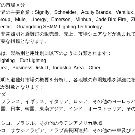
灯の市場区分
業：Signify、Schneider、Acuity Brands、Ventilux、Ea
roup、Mule、Linergy、Emerson、Minhua、Jade Bird Fire、Zhe
ectric、Guangdong SSMM Lighting Technology
、非常照明と避難灯の販売量、売上、市場シェアなどが含まれ
重要な指標となります。
場は、製品別と用途別に以下のように分類されます：
ting、Exit Lighting
a、Business District、Industrial Area、Other
照明と避難灯市場の概要を分析し、各地域の市場規模を詳細に
域が対象となります：
ナダ
、フランス、イギリス、イタリア、ロシア、その他のヨーロッ
中国、日本、韓国、東南アジア、インド、オーストラリア、そ
キシコ、ブラジル、その他のラテンアメリカ地域
ルコ、サウジアラビア、アラブ首長国連邦、その他の中東及び