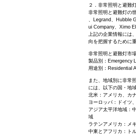
２．非常照明と避難
非常照明と避難灯の世界の主要企
、Legrand、Hubble G
ui Company、Ximo El
上記の企業情報には
向を把握するために
非常照明と避難灯市
製品別：Emergency Ligh
用途別：Residential Are
また、地域別に非常
には、以下の国・地
北米：アメリカ、カ
ヨーロッパ：ドイツ
アジア太平洋地域：
域
ラテンアメリカ：メ
中東とアフリカ：ト