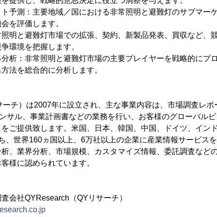
報を提供し、戦略的意思決定に役立つ洞察を与えます。
ット予測：主要地域／国における非常照明と避難灯のサブマー
機会を評価します。
常照明と避難灯市場での拡張、契約、新製品発表、買収など、
競争環境を把握します。
略分析：非常照明と避難灯市場の主要プレイヤーを戦略的にプ
出方法を総合的に分析します。
QYリサーチ）は2007年に設立され、主な事業内容は、市場調査レ
コンサル、事業計画書などの業務を行い、お客様のグローバル
タをご提供致します。米国、日本、韓国、中国、ドイツ、イン
ち、世界160ヵ国以上、6万社以上の企業に産業情報サービス
分析、業界分析、市場規模、カスタマイズ情報、委託調査など
お客様に認められています。
会社QYResearch（QYリサーチ）
research.co.jp