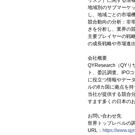
リスク）に関する情
地域別のサブマーケ
し、地域ごとの市場
競合動向の分析：非
きを分析し、業界の
主要プレイヤーの戦
の成長戦略や市場進
会社概要
QYResearch（
ト、委託調査、IPO
に役立つ情報やデー
ルの8カ国に拠点を持
当社が提供する競合
すます多くの日本の
お問い合わせ先
世界トップレベルの調査
URL：
https://www.qy