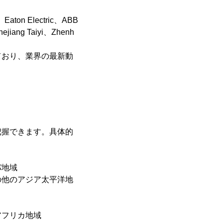
ton Electric、ABB
jiang Taiyi、Zhenh
ており、業界の最新動
把握できます。具体的
パ地域
の他のアジア太平洋地
アフリカ地域