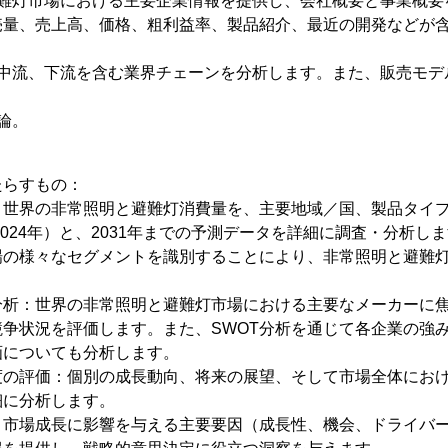
避難灯市場における主要企業情報を提供し、会社概要と事業概要
量、売上高、価格、粗利益率、製品紹介、最近の開発などが含ま
、中流、下流を含む業界チェーンを分析します。また、販売モデ
論。
たらすもの：
：世界の非常照明と避難灯消費量を、主要地域／国、製品タイ
2024年）と、2031年までの予測データを詳細に調査・分析し
場の様々なセグメントを識別することにより、非常照明と避難
分析：世界の非常照明と避難灯市場における主要なメーカーに
争状況を評価します。また、SWOT分析を通じて各企業の強
画についても分析します。
度の評価：個別の成長動向、将来の展望、そして市場全体にお
細に分析します。
：市場成長に影響を与える主要要因（成長性、機会、ドライバ