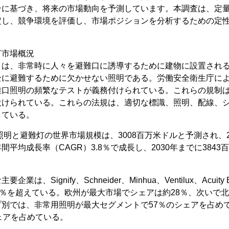
ンに基づき、将来の市場動向を予測しています。本調査は、定
定し、競争環境を評価し、市場ポジションを分析するための定
灯市場概況
とは、非常時に人々を避難口に誘導するために建物に設置され
全に避難するために欠かせない照明である。労働安全衛生庁に
難口照明の頻繁なテストが義務付けられている。これらの規制
設けられている。これらの法規は、適切な標識、照明、配線、
している。
照明と避難灯の世界市場規模は、3008百万米ドルと予測され、20
平均成長率（CAGR）3.8％で成長し、2030年までに384
は、Signify、Schneider、Minhua、Ventilux、Acuit
5％を超えている。欧州が最大市場でシェアは約28％、次いで北
プ別では、非常用照明が最大セグメントで57％のシェアを占め
ェアを占めている。