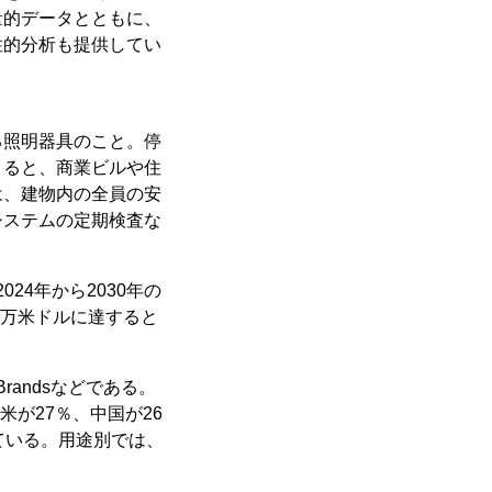
量的データとともに、
性的分析も提供してい
る照明器具のこと。停
よると、商業ビルや住
は、建物内の全員の安
システムの定期検査な
24年から2030年の
3百万米ドルに達すると
y Brandsなどである。
米が27％、中国が26
ている。用途別では、