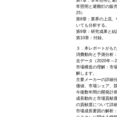
第7章：非常照明と
常照明と避難灯の販売
25）
第8章：業界の上流
いても分析する。
第9章：研究成果と結
第10章：付録。
３．本レポートがも
消費動向と予測分析
去データ（2020年～
市場構造の理解：市
解します。
主要メーカーの詳細
価値、市場シェア、競
今後数年間の開発計
成長動向と市場貢献
の貢献度について詳
市場成長要因の解析