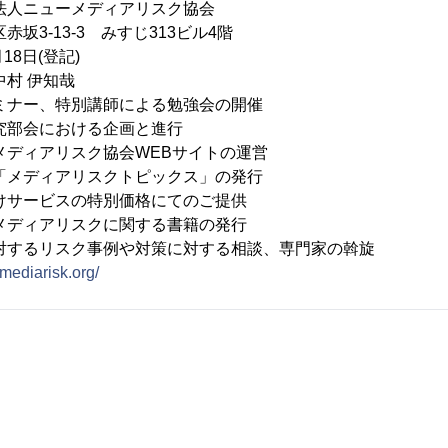
法人ニューメディアリスク協会
坂3-13-3 みすじ313ビル4階
18日(登記)
中村 伊知哉
ミナー、特別講師による勉強会の開催
における企画と進行
リスク協会WEBサイトの運営
ィアリスクトピックス」の発行
ビスの特別価格にてのご提供
アリスクに関する書籍の発行
スク事例や対策に対する相談、専門家の斡旋
wmediarisk.org/