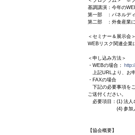
＜プログラム＞ ※
基調講演：今年のWE
第一部 ：パネルデ
第二部 ：外食産業
＜セミナー＆展示会
WEBリスク関連企業
＜申し込み方法＞
・WEBの場合：
http
上記URLより、お
・FAXの場合
下記の必要事項をご明記
ご送付ください。
必要項目：(1) 法人名
(4) 参加人数、(
【協会概要】