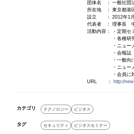
団体名 ： 一般社団
所在地 ： 東京都港区赤
設立 ： 2012年1月
代表者 ： 理事長 
活動内容： ・定期セ
・各種研究部会
・ニューメディア
・会報誌「メデ
・一般向けサー
・ニューメディ
・会員に対するリ
URL ：
http://ne
カテゴリ
テクノロジー
ビジネス
タグ
セキュリティ
ビジネスセミナー