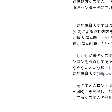
運動処方システム「i-W
管理センター等に向
熟年体育大学では20
(※2)による運動処
が最大20％向上」や
費が20％削減」とい
しかし従来のシステ
ソコンを設置してあ
ならないという煩わ
熟年体育大学(
http://
そこでオムロン ヘル
Pro(R)」を開発し、
も当該システムの利