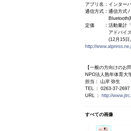
アプリ名：インターバル速
通信方式：通信方式 / NFC
Bluetooth(R) Vers
定価 ：活動量計「i-
アドバイスをおこ
(12月15日よりA
http://www.atpress.n
【一般の方向けのお
NPO法人熟年体育大
担当： 山岸 弥生
TEL ： 0263-37-2697
URL ：
http://www.jtrc
すべての画像