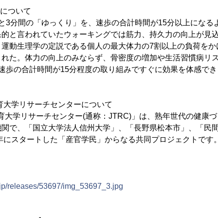
歩について
と3分間の「ゆっくり」を、速歩の合計時間が15分以上になる
果的と言われていたウォーキングでは筋力、持久力の向上が見
、運動生理学の定説である個人の最大体力の7割以上の負荷をか
された。体力の向上のみならず、骨密度の増加や生活習慣病リ
速歩の合計時間が15分程度の取り組みですぐに効果を体感で
。
年体育大学リサーチセンターについて
育大学リサーチセンター(通称：JTRC)」は、熟年世代の健康
機関で、「国立大学法人信州大学」、「長野県松本市」、「民
4年にスタートした「産官学民」からなる共同プロジェクトです
.jp/releases/53697/img_53697_3.jpg