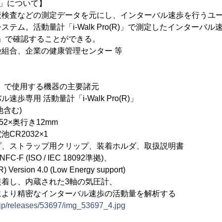
(R)」について】
液検査などの測定データを元にし、インターバル速歩を行うユ
テム。活動量計「i-Walk Pro(R)」で測定したインターバル速
m(R)」で確認することができる。
組合、企業の健康管理センター 等
em(R)」で使用する機器の主要諸元
歩専用 活動量計「i-Walk Pro(R)」
池含む)
2×奥行き12mm
R2032×1
プ、ストラップ用クリップ、装着ホルダ、取扱説明書
-F (ISO / IEC 18092準拠)、
ion 4.0 (Low Energy support)
装着し、内蔵された3軸の気圧計、
密なインターバル速歩の活動量を解析する
.jp/releases/53697/img_53697_4.jpg