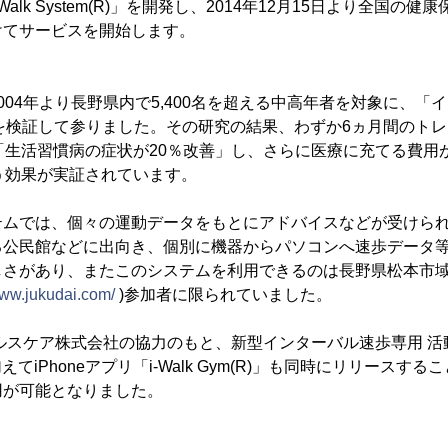
alk System(R)」を開発し、2014年12月15日より全国の
けてサービスを開始します。
04年より長野県内で5,400名を超える中高年者を対象に、「
方を検証して参りました。その研究の結果、わずか6ヵ月間のト
「生活習慣病の症状が20％改善」し、さらに医療に充てる費用
う効果が実証されています。
ムでは、個々の運動データをもとにアドバイスなどが受けられ
る公民館などに出向き、個別に機器からパソコンへ速歩データ
しさがあり、またこのシステムを利用できるのは長野県松本市
www.jukudai.com/
)参加者に限られていました。
スケア株式会社の協力のもと、新型インターバル速歩専用 活動量計
加えてiPhoneアプリ「i-Walk Gym(R)」も同時にリリース
用が可能となりました。