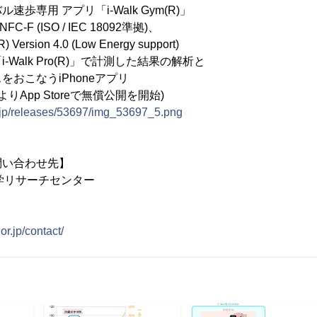
歩専用 アプリ「i-Walk Gym(R)」
-F (ISO / IEC 18092準拠)、
ion 4.0 (Low Energy support)
Walk Pro(R)」で計測した結果の解析と
なうiPhoneアプリ
pp Storeで無償公開を開始)
e.jp/releases/53697/img_53697_5.png
問い合わせ先】
学リサーチセンター
.or.jp/contact/