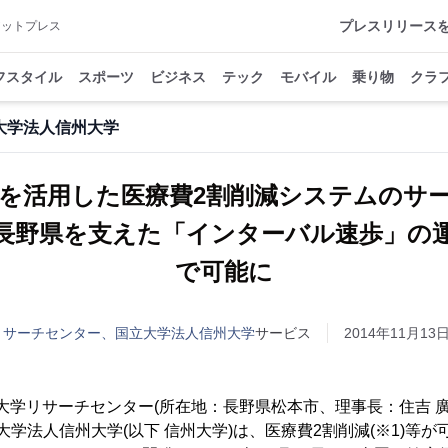
プレスリリース
アットプレス
フスタイル
スポーツ
ビジネス
テック
モバイル
乗り物
クラ
大学法人信州大学
を活用した医療費2割削減システムの
長野県を支えた「インターバル速歩」の
で可能に
学リサーチセンター、国立大学法人信州大学
サービス
2014年11月13日 
大学リサーチセンター(所在地：長野県松本市、理事長：住吉 廣
立大学法人信州大学(以下 信州大学)は、医療費2割削減(※1)等