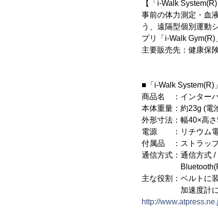
【「i-Walk System
事前の体力測定・血
う、遠隔型個別運動シス
プリ「i-Walk Gy
主要販売先：健康保険
■「i-Walk Syst
商品名 ：インターバル速
本体重量：約23g (電
外形寸法：幅40×高さ5
電源 ：リチウム電池C
付属品 ：ストラッ
通信方式：通信方式 / NFC
Bluetooth(R) Vers
主な役割：ベルトに
加速度計により精
http://www.atpress.ne