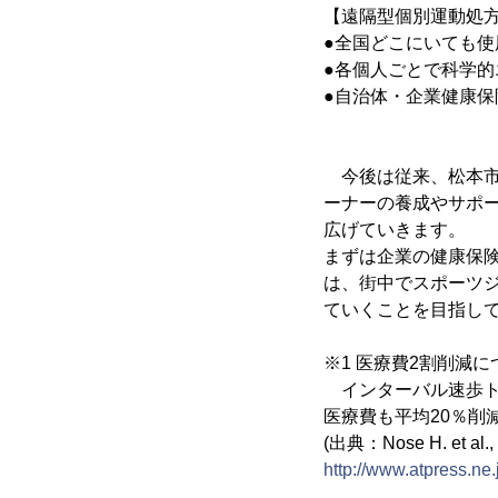
【遠隔型個別運動処方シス
●全国どこにいても使
●各個人ごとで科学
●自治体・企業健康
今後は従来、松本市
ーナーの養成やサポート
広げていきます。
まずは企業の健康保険組
は、街中でスポーツ
ていくことを目指し
※1 医療費2割削減に
インターバル速歩トレ
医療費も平均20％削
(出典：Nose H. et al., J
http://www.atpress.n