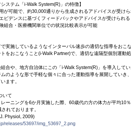
テム「i-Walk System(R)」の特徴】
用が可能で、約30,000通りから生成されるアドバイスが受け
的エビデンスに基づくフィードバックやアドバイスが受けられる
保険組合・医療機関単位での状況比較表示が可能
で実施しているようなインターバル速歩の適切な指導をおこな
をおこなうこと(i-Walk Partner)で、適切な遠隔型個別運
合や、地方自治体にこの「i-Walk System(R)」を導入し
ジムのような形で手軽な個々に合った運動指導を展開していき
ています。
ついて
ーニングを6か月実施した際、60歳代の方の体力が平均10
減されております。
. Physiol, 2009)
e.jp/releases/53697/img_53697_2.png