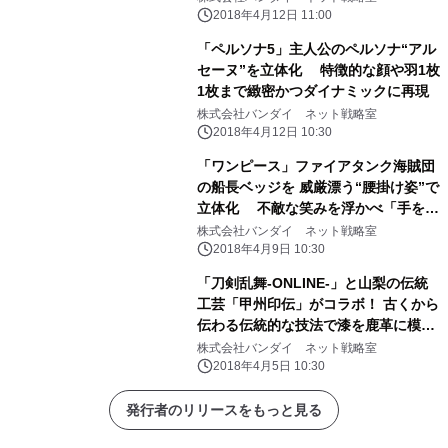
2018年4月12日 11:00
「ペルソナ5」主人公のペルソナ“アル
セーヌ”を立体化 特徴的な顔や羽1枚
1枚まで緻密かつダイナミックに再現
株式会社バンダイ ネット戦略室
2018年4月12日 10:30
「ワンピース」ファイアタンク海賊団
の船長ベッジを 威厳漂う“腰掛け姿”で
立体化 不敵な笑みを浮かべ「手を組
む・銃を構える」2ポーズを再現
株式会社バンダイ ネット戦略室
2018年4月9日 10:30
「刀剣乱舞-ONLINE-」と山梨の伝統
工芸「甲州印伝」がコラボ！ 古くから
伝わる伝統的な技法で漆を鹿革に模様
付けした商品！
株式会社バンダイ ネット戦略室
2018年4月5日 10:30
発行者のリリースをもっと見る