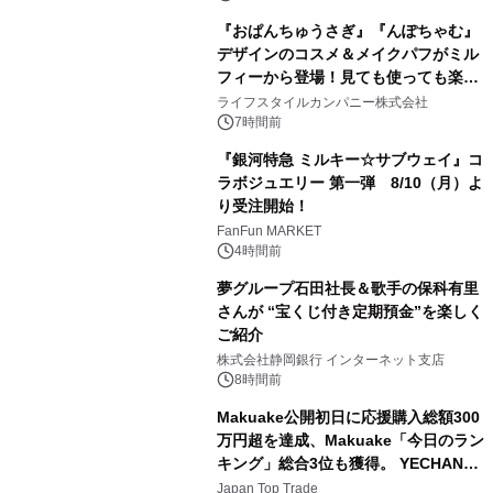
『おぱんちゅうさぎ』『んぽちゃむ』
デザインのコスメ＆メイクパフがミル
フィーから登場！見ても使っても楽し
2
い、ポップでキュートなコレクショ
ライフスタイルカンパニー株式会社
ン。
7時間前
『銀河特急 ミルキー☆サブウェイ』コ
ラボジュエリー 第一弾 8/10（月）よ
り受注開始！
3
FanFun MARKET
4時間前
夢グループ石田社長＆歌手の保科有里
さんが “宝くじ付き定期預金”を楽しく
ご紹介
4
株式会社静岡銀行 インターネット支店
8時間前
Makuake公開初日に応援購入総額300
万円超を達成、Makuake「今日のラン
キング」総合3位も獲得。 YECHAN音
5
浴シンギングボウル第2弾の大型サイ
Japan Top Trade