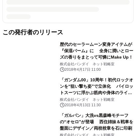
この発行者のリリース
歴代のセーラームーン変身アイテムが
『保湿バーム』に 全身に潤いとロー
ズの香りをまとって可憐にMake Up！
株式会社バンダイ ネット戦略室
2018年4月17日 11:00
「ガンダム00」10周年！初代ロックオ
ンを“狙い撃ち姿”で立体化 パイロッ
トスーツに浮かぶ筋肉や身体のライン
まで再現
株式会社バンダイ ネット戦略室
2018年4月13日 11:30
「ガルパン」大洗vs黒森峰モチーフ
の“オセロ”が登場 西住姉妹＆戦車を
盤面にデザイン／両校校章を石に印刷
株式会社バンダイ ネット戦略室