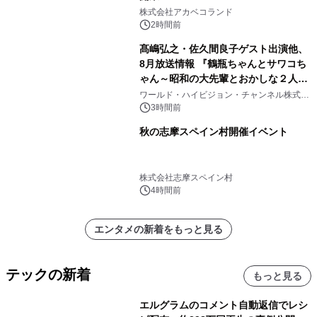
株式会社アカベコランド
2時間前
髙嶋弘之・佐久間良子ゲスト出演他、
8月放送情報 『鶴瓶ちゃんとサワコち
ゃん～昭和の大先輩とおかしな２人
～』 毎週月曜よる9時00分～ BS12 ト
ワールド・ハイビジョン・チャンネル株式会
社
ゥエルビで放送
3時間前
秋の志摩スペイン村開催イベント
株式会社志摩スペイン村
4時間前
エンタメの新着をもっと見る
テックの新着
もっと見る
エルグラムのコメント自動返信でレシ