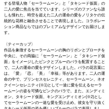
する登場人物「セーラームーン」と「タキシード仮面」の
二人の愛に焦点を当てています。シリーズのファンなら誰
しも憧れた、時空を超えた二人の運命の愛をノリタケの伝
統的な花柄と融合させることで表現しました。コラボレー
ション商品ならではのプレミアムなデザインでお届けしま
す。
〈ティーカップ〉
作品を象徴するセーラームーンの胸のリボンとブローチを
中央に、その両脇に「セーラームーン」と「タキシード仮
面」をイメージしたピンクとブルーのバラを配置すること
で、二人の運命の愛をデザインしました。バラの花言葉に
は、「愛」「恋」「美」「幸福」等があります。二人の運
命の中で、プリンセスセレニティ、セーラームーン、ネオ
クイーンセレニティ(※1)として一途に愛を伝えるセーラ
ームーンの姿を可憐なピンクのバラで、また、エンディミ
オン、タキシード仮面、キングエンディミオン(※2)とし
てセーラームーンの一途な愛を受け止め、彼女を守り抜く
タキシード仮面の姿を優しいブルーのバラで表現しまし