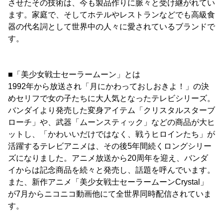
させたその技術は、今も製品作りに脈々と受け継がれてい
ます。家庭で、そしてホテルやレストランなどでも高級食
器の代名詞として世界中の人々に愛されているブランドで
す。
■「美少女戦士セーラームーン」とは
1992年から放送され「月にかわっておしおきよ！」の決
めセリフで女の子たちに大人気となったテレビシリーズ。
バンダイより発売した変身アイテム「クリスタルスターブ
ローチ」や、武器「ムーンスティック」などの商品が大ヒ
ットし、「かわいいだけではなく、戦うヒロインたち」が
活躍するテレビアニメは、その後5年間続くロングシリー
ズになりました。アニメ放送から20周年を迎え、バンダ
イからは記念商品を続々と発売し、話題を呼んでいます。
また、新作アニメ「美少女戦士セーラームーンCrystal」
が7月からニコニコ動画他にて全世界同時配信されていま
す。