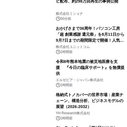
ピ配布、約298万回再生の事例公開
株式会社ミショナ
50分前
おかげさまで36周年！パソコン工房
「超 創業感謝 還元祭」を8月11日から
9月7日までの期間限定で開催！人気の
ゲーミングPCや高性能ノートPCなど
株式会社ユニットコム
対象iiyama PCのご購入で最大3万円分
1時間前
相当を還元
令和8年熊本地震の被災地医療を支
援 『今日の臨床サポート』を無償提
供
エルゼビア・ジャパン株式会社
1時間前
格納式トノカバーの世界市場：産業チ
ェーン、構造分析、ビジネスモデルの
展望（2026-2032）
YH Research株式会社
1時間前