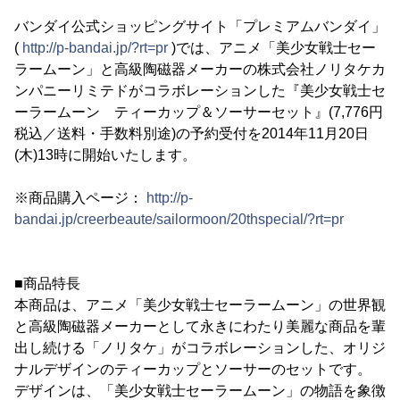
バンダイ公式ショッピングサイト「プレミアムバンダイ」
(
http://p-bandai.jp/?rt=pr
)では、アニメ「美少女戦士セー
ラームーン」と高級陶磁器メーカーの株式会社ノリタケカ
ンパニーリミテドがコラボレーションした『美少女戦士セ
ーラームーン ティーカップ＆ソーサーセット』(7,776円
税込／送料・手数料別途)の予約受付を2014年11月20日
(木)13時に開始いたします。
※商品購入ページ：
http://p-
bandai.jp/creerbeaute/sailormoon/20thspecial/?rt=pr
■商品特長
本商品は、アニメ「美少女戦士セーラームーン」の世界観
と高級陶磁器メーカーとして永きにわたり美麗な商品を輩
出し続ける「ノリタケ」がコラボレーションした、オリジ
ナルデザインのティーカップとソーサーのセットです。
デザインは、「美少女戦士セーラームーン」の物語を象徴