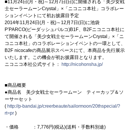
■11月24日(月・祝)～12月7日(日)に開催される「美少女戦
士セーラームーンCrystal」×「ニコニコ本社」コラボレー
ションイベントにて初お披露目予定
2014年11月24日(月・祝)～12月7日(日)に池袋
P'PARCO(ピーダッシュパルコ)B1F、B2Fニコニコ本社に
て開催される「美少女戦士セーラームーンCrystal」×「ニ
コニコ本社」のコラボレーションイベントの一環として、
B2F nicocafeの商品展示スペースにて、本商品を先行展示
いたします。この機会が初お披露目となります。
ニコニコ本社公式サイト：
http://nicohonsha.jp/
■商品概要
●商品名 美少女戦士セーラームーン ティーカップ＆ソ
ーサーセット
(
http://p-bandai.jp/creerbeaute/sailormoon/20thspecial/?
rt=pr
)
・価格 ：7,776円(税込)(送料・手数料別途)