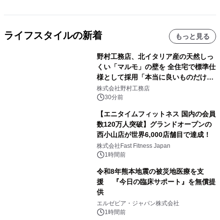
ライフスタイルの新着
もっと見る
野村工務店、北イタリア産の天然しっ
くい「マルモ」の壁を 全住宅で標準仕
様として採用「本当に良いものだけに
こだわる」
株式会社野村工務店
30分前
【エニタイムフィットネス 国内の会員
数120万人突破】グランドオープンの
西小山店が世界6,000店舗目で達成！
株式会社Fast Fitness Japan
1時間前
令和8年熊本地震の被災地医療を支
援 『今日の臨床サポート』を無償提
供
エルゼビア・ジャパン株式会社
1時間前