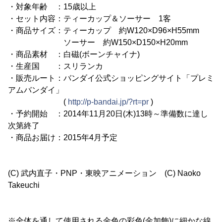
・対象年齢 ：15歳以上
・セット内容：ティーカップ＆ソーサー 1客
・商品サイズ：ティーカップ 約W120×D96×H55mm
ソーサー 約W150×D150×H20mm
・商品素材 ：白磁(ボーンチャイナ)
・生産国 ：スリランカ
・販売ルート：バンダイ公式ショッピングサイト「プレミ
アムバンダイ」
(
http://p-bandai.jp/?rt=pr
)
・予約開始 ：2014年11月20日(木)13時～準備数に達し
次第終了
・商品お届け：2015年4月予定
(C) 武内直子・PNP・東映アニメーション (C) Naoko
Takeuchi
※全体を通して使用される金色の彩色(金加飾)に細かな線