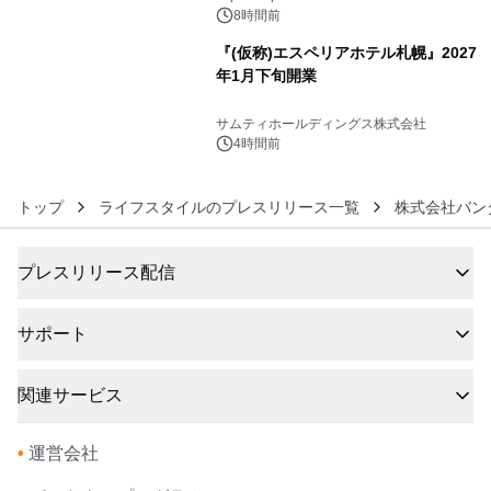
ズ（XL・2XL・3XL）を先行販売中
8時間前
『(仮称)エスペリアホテル札幌』2027
年1月下旬開業
6
サムティホールディングス株式会社
4時間前
トップ
ライフスタイルのプレスリリース一覧
株式会社バン
プレスリリース配信
サポート
関連サービス
•
運営会社