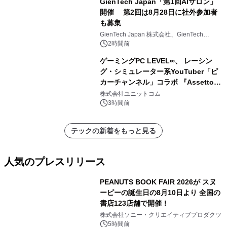
GienTech Japan「第1回AIサロン」
開催 第2回は8月28日に社外参加者
も募集
GienTech Japan 株式会社、GienTech
Consulting Japan 株式会社
2時間前
ゲーミングPC LEVEL∞、 レーシン
グ・シミュレーター系YouTuber「ピ
カーチャンネル」コラボ 『Assetto
Corsa EVO』推奨パソコン販売中
株式会社ユニットコム
3時間前
テックの新着をもっと見る
人気のプレスリリース
PEANUTS BOOK FAIR 2026が スヌ
ーピーの誕生日の8月10日より 全国の
書店123店舗で開催！
1
株式会社ソニー・クリエイティブプロダクツ
5時間前