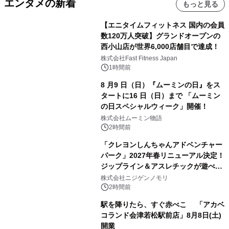
エンタメの新着
もっと見る
【エニタイムフィットネス 国内の会員
数120万人突破】グランドオープンの
西小山店が世界6,000店舗目で達成！
株式会社Fast Fitness Japan
1時間前
8 月9 日（日）『ムーミンの日』をス
タートに16 日（日）まで 「ムーミン
の日スペシャルウィーク」開催！
株式会社ムーミン物語
2時間前
「クレヨンしんちゃんアドベンチャー
パーク」2027年春リニューアル決定！
ジップライン＆アスレチックが遊べる
のは今年が最後！ 「ラスト！ドキがム
株式会社ニジゲンノモリ
ネムネ～大作戦！」始動
2時間前
駅を降りたら、すぐ赤べこ 「アカベ
コランド会津若松駅前店」8月8日(土)
開業