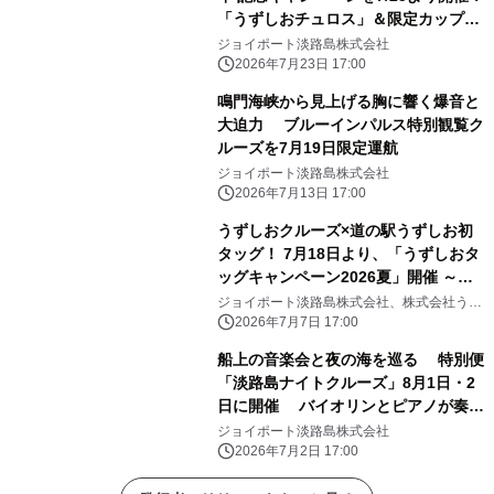
「うずしおチュロス」＆限定カップが
登場
ジョイポート淡路島株式会社
2026年7月23日 17:00
鳴門海峡から見上げる胸に響く爆音と
大迫力 ブルーインパルス特別観覧ク
ルーズを7月19日限定運航
ジョイポート淡路島株式会社
2026年7月13日 17:00
うずしおクルーズ×道の駅うずしお初
タッグ！ 7月18日より、「うずしおタ
ッグキャンペーン2026夏」開催 ～こ
の夏、うずしお界隈がアツい！～
ジョイポート淡路島株式会社、株式会社うず
のくに南あわじ
2026年7月7日 17:00
船上の音楽会と夜の海を巡る 特別便
「淡路島ナイトクルーズ」8月1日・2
日に開催 バイオリンとピアノが奏で
る、星空のハーモニー
ジョイポート淡路島株式会社
2026年7月2日 17:00