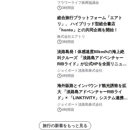
フラワーライフ振興協議会
3時間前
総合旅行プラットフォーム「エアト
リ」、 ハイブリッド型総合書店
「honto」との共同企画を開始！
株式会社エアトリ
3時間前
淡路島発！体感速度80km/hの海上絶
叫クルーズ 「淡路島アドベンチャー
RIBライド」が公式HPを全面リニュー
アル！ ～スマホで即予約完了の「スマ
ジョイポート淡路島株式会社
ート設計」へ刷新～
4時間前
海外販路とインバウンド観光誘致を拡
大 「淡路島アドベンチャーRIBライ
ド」× 「LINKTIVITY」システム連携を
開始！
ジョイポート淡路島株式会社
4時間前
旅行の新着をもっと見る