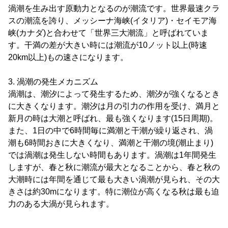
渦潮を生み出す原動力となるのが潮流です。世界最速クラ
スの潮流を誇り、メッシーナ海峡(イタリア)・セイモア海
峡(カナダ)と合わせて「世界三大潮流」と呼ばれていま
す。干満の差が大きい時には潮流が10ノット以上(時速
20km以上)もの速さになります。
3. 渦潮の発生メカニズム
渦潮は、潮汐によって発生するため、潮汐が強くなるとき
に大きくなります。潮汐は月の引力の作用を受け、満月と
新月の時は大潮と呼ばれ、最も強くなります(15日周期)。
また、1日の中で6時間毎に満潮と干潮が繰り返され、渦
潮も6時間おきに大きくなり、満潮と干潮の境(潮止まり)
では渦潮は発生しない時間もあります。渦潮は1年間発生
しますが、春と秋に潮流が最大となることから、春と秋の
大潮時には年間を通じて最も大きい渦潮が見られ、その大
きさは約30mになります。特に潮位が高くなる秋は最も迫
力のある大渦が見られます。