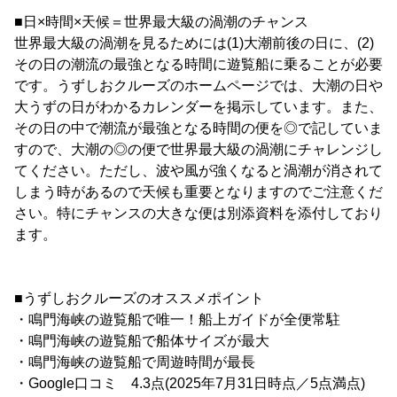
■日×時間×天候＝世界最大級の渦潮のチャンス
世界最大級の渦潮を見るためには(1)大潮前後の日に、(2)
その日の潮流の最強となる時間に遊覧船に乗ることが必要
です。うずしおクルーズのホームページでは、大潮の日や
大うずの日がわかるカレンダーを掲示しています。また、
その日の中で潮流が最強となる時間の便を◎で記していま
すので、大潮の◎の便で世界最大級の渦潮にチャレンジし
てください。ただし、波や風が強くなると渦潮が消されて
しまう時があるので天候も重要となりますのでご注意くだ
さい。特にチャンスの大きな便は別添資料を添付しており
ます。
■うずしおクルーズのオススメポイント
・鳴門海峡の遊覧船で唯一！船上ガイドが全便常駐
・鳴門海峡の遊覧船で船体サイズが最大
・鳴門海峡の遊覧船で周遊時間が最長
・Google口コミ 4.3点(2025年7月31日時点／5点満点)