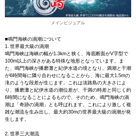
メインビジュアル
■鳴門海峡の渦潮について
1. 世界最大級の渦潮
鳴門海峡は海峡の幅が1.3kmと狭く、海底断面がV字型で
100m以上の深さがある特殊な地形となっています。ま
た、鳴門海峡が播磨灘と紀伊水道の境となり、満潮と干潮
が6時間毎に隣り合わせになることから、海に最大1.5mの
滝のような段差が生じます。これは淡路島の大きさによ
り、播磨灘と紀伊水道の潮位差が、干満の時差と同じく約
6時間になることによるもので、そのため、鳴門海峡の渦
潮は「奇跡の渦潮」とも呼ばれます。これにより激しく複
雑な潮流を生み出し、最大約30mの世界最大級の渦潮が発
生します。
2. 世界三大潮流