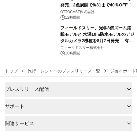
発売、2色展開で8/31まで40％OFF！
5
OTTOCAST株式会社
12時間前
フィールドスリー、光学3倍ズーム搭
載モデルと 水深10m防水モデルのデジ
タルカメラ2機種を8月7日発売 有効
6
約1300万画素、用途別に選べるコンデ
フィールドスリー株式会社
ジ新登場
10時間前
トップ
旅行・レジャーのプレスリリース一覧
ジョイポート
プレスリリース配信
サポート
関連サービス