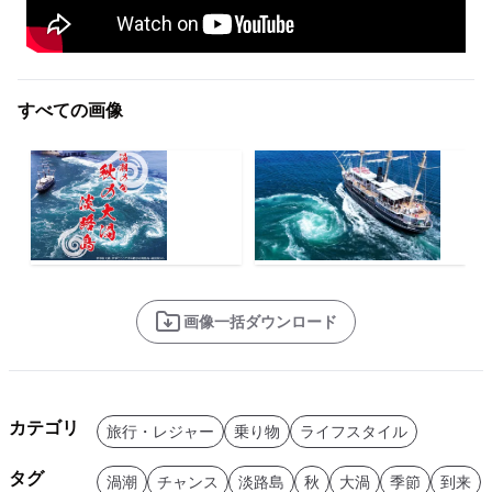
すべての画像
画像一括ダウンロード
カテゴリ
旅行・レジャー
乗り物
ライフスタイル
タグ
渦潮
チャンス
淡路島
秋
大渦
季節
到来