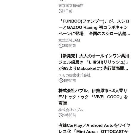
1
東京国立博物館
1日前
『FUNBOO(ファンブー)』が、スシロ
ーとGAZOO Racing 初コラボキャン
ペーンに登場 全国のスシロー店舗で
2
GR 4車種の FUNBOO(ミニカー)付き
株式会社JAM
メニューが展開されます
3時間前
【新発売】大人のオールインワン薬用
ジェル歯磨き 「LilliSH(リリッシュ)」
が8/3よりMakuakeにて先行販売開
3
始！
スモカ歯磨株式会社
4時間前
株式会社バブル、伊勢原市へ3人乗り
EVトゥクトゥク 「VIVEL COCO」を
寄贈
4
株式会社バブル
9時間前
有線CarPlay／Android Autoをワイヤ
レス化 「Mini Aura」 OTTOCASTが