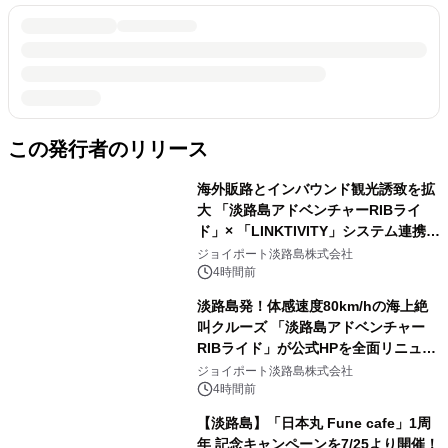
この発行者のリリース
海外販路とインバウンド観光誘致を拡
大 「淡路島アドベンチャーRIBライ
ド」× 「LINKTIVITY」システム連携を
開始！
ジョイポート淡路島株式会社
4時間前
淡路島発！体感速度80km/hの海上絶
叫クルーズ 「淡路島アドベンチャー
RIBライド」が公式HPを全面リニュー
アル！ ～スマホで即予約完了の「スマ
ジョイポート淡路島株式会社
ート設計」へ刷新～
4時間前
【淡路島】「日本丸 Fune cafe」1周
年 記念キャンペーンを7/25より開催！