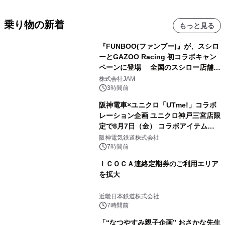
乗り物の新着
もっと見る
『FUNBOO(ファンブー)』が、スシロ
ーとGAZOO Racing 初コラボキャン
ペーンに登場 全国のスシロー店舗で
GR 4車種の FUNBOO(ミニカー)付き
株式会社JAM
メニューが展開されます
3時間前
阪神電車×ユニクロ「UTme!」コラボ
レーション企画 ユニクロ神戸三宮店限
定で8月7日（金） コラボアイテムが
発売決定！
阪神電気鉄道株式会社
7時間前
ＩＣＯＣＡ連絡定期券のご利用エリア
を拡大
近畿日本鉄道株式会社
7時間前
「“なつやすみ親子企画” おさかな先生