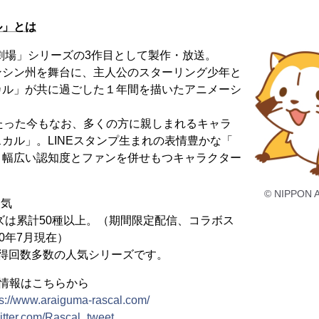
ル」とは
作劇場」シリーズの3作目として製作・放送。
ンシン州を舞台に、主人公のスターリング少年と
カル」が共に過ごした１年間を描いたアニメーシ
たった今もなお、多くの方に親しまれるキャラ
カル」。LINEスタンプ生まれの表情豊かな「
、幅広い認知度とファンを併せもつキャラクター
© NIPPON A
人気
ーズは累計50種以上。（期間限定配信、コラボス
0年7月現在）
獲得回数多数の人気シリーズです。
情報はこちらから
ps://www.araiguma-rascal.com/
twitter.com/Rascal_tweet