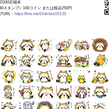
、iOS対応端末
0スタンプ）100コイン または税込250円
プURL：
https://line.me/S/sticker/20135