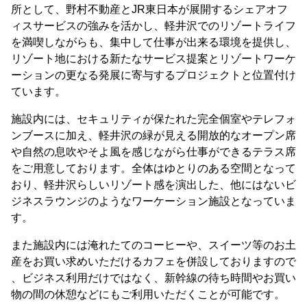
所として、野村不動産とJR東日本が展開するシェアオフ
ィスサービスの強みを活かし、軽井沢でのリゾートライフ
を満喫しながらも、集中して仕事が出来る環境を提供し、
リゾート地における新たなサービス提案とリゾートワーケ
ーションの更なる発展に寄与するプロジェクトと位置付け
ています。
施設内には、セキュリティが保たれた完全個室やテレフォ
ンブースに加え、軽井沢の緑が見える開放的なオープン席
や自然の息吹やそよ風を感じながら仕事ができるテラス席
をご用意しております。全体はゆとりのある空間となって
おり、軽井沢らしいリゾート感を演出した、他にはないビ
ジネスラウンジのようなワーケーション施設となっていま
す。
また施設内には淹れたてのコーヒーや、スイーツ等のお土
産をお買い求めいただけるカフェを併設しておりますので
、ビジネス利用だけではなく、新幹線の待ち時間やお買い
物の間の休憩などにもご利用いただくことが可能です。