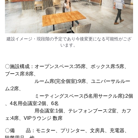
建設イメージ・現段階の予定であり今後変更になる可能性がござ
います。
〇施設構成：オープンスペース:35席、ボックス席:5席、
ブース席:8席、
ルーム席(完全個室):9席、ユニバーサルルー
ム:2席、
ミーティングスペース(5名用サークル席):2個
、4名用会議室:2個、6名
用会議室:1個、テレフォンブース:2室、カフ
ェ:4席、VIPラウンジ 数席
〇備 品：モニター、プリンター、文房具、充電器、
除菌用品 他