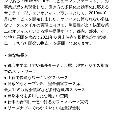
ンである「HUMAN FIRST（ヒューマンファースト）」の
事業思想を具現化した、働き方の多様化と効率化に応える
サテライト型シェアオフィスブランドとして、2019年10
月にサービスを開始しました。オフィスに縛られない多様
なワークスタイルの実現に向けて、利便性がよく快適な第
二のオフィスといえる場を提供すべく、都内、郊外、そし
て地方展開を含めて2021年６月末時点で提携先含む95拠
点（うち当社開発53拠点）を展開しております。
＜主な特長＞
● 都心主要エリアや郊外ターミナル駅、地方ビジネス都市
でのネットワーク
● 上質で快適なワーキングスペース
● 開放的なオープン席、完全個室ブース席、
最大12名収容会議室など多様な執務スペース
● 自然素材を多用した心地よい空間
● 仕事の合間に一息つけるカフェスペース完備
● リーズナブルでわかりやすい従量課金制