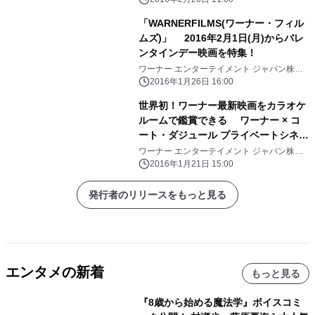
「WARNERFILMS(ワーナー・フィル
ムズ)」 2016年2月1日(月)からバレ
ンタインデー映画を特集！
ワーナー エンターテイメント ジャパン株式
会社
2016年1月26日 16:00
世界初！ワーナー最新映画をカラオケ
ルームで鑑賞できる ワーナー × コ
ート・ダジュール プライベートシネマ
「シネカラ」本格始動！
ワーナー エンターテイメント ジャパン株式
会社、株式会社ヴァリック
2016年1月21日 15:00
発行者のリリースをもっと見る
エンタメの新着
もっと見る
『8歳から始める魔法学』ボイスコミ