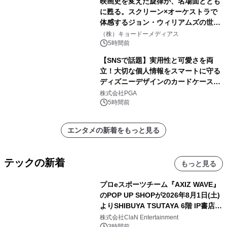
映画史を変えた旋律が、名場面ととも
に甦る。スクリーン×オーケストラで
体感するジョン・ウィリアムズの世
界。ジョン・ウィリアムズ：シネマ・
（株）キョードーメディアス
スペクタキュラー・コンサート 開催決
5時間前
定！
【SNSで話題】実用性と可愛さを両
立！大切な個人情報をスマートに守る
ディズニーデザインのカードケースを
株式会社PGAが8月7日発売
株式会社PGA
5時間前
エンタメの新着をもっと見る
テックの新着
もっと見る
プロeスポーツチーム『AXIZ WAVE』
のPOP UP SHOPが2026年8月1日(土)
よりSHIBUYA TSUTAYA 6階 IP書店で
開催決定！！
株式会社ClaN Entertainment
3時間前