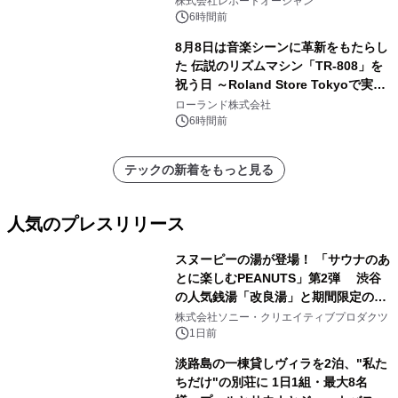
株式会社レポートオーシャン
6時間前
8月8日は音楽シーンに革新をもたらし
た 伝説のリズムマシン「TR-808」を
祝う日 ～Roland Store Tokyoで実機
を展示しての 記念キャンペーンを開
ローランド株式会社
催 英国ラジオ「NTS」の 特別プログ
6時間前
ラムや、「TR-808」を愛する伝説的
アーティストを フィーチャーしたアニ
テックの新着をもっと見る
メーションを公開～
人気のプレスリリース
スヌーピーの湯が登場！ 「サウナのあ
とに楽しむPEANUTS」第2弾 渋谷
の人気銭湯「改良湯」と期間限定のコ
1
ラボレーション サウナイキタイコラ
株式会社ソニー・クリエイティブプロダクツ
ボグッズも発売決定！
1日前
淡路島の一棟貸しヴィラを2泊、"私た
ちだけ"の別荘に 1日1組・最大8名