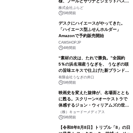
様、プールとサウナとジェットバス付
2
きで Villa Mon Temps AWAJIの連泊
株式会社ぷらど
素泊りプラン
5時間前
デスクにハイエースがやってきた。
「ハイエース型ふせんホルダー」
Amazonで予約販売開始
3
CAMSHOP.JP
4時間前
“素材の次は、たれで勝負。”全国約
5％の浜名湖産うなぎを、 うなぎの頭
の旨味エキスで仕上げた新ブランド
4
「井口の誉」誕生
有限会社うなぎの井口
5時間前
映画史を変えた旋律が、名場面ととも
に甦る。スクリーン×オーケストラで
体感するジョン・ウィリアムズの世
5
界。ジョン・ウィリアムズ：シネマ・
（株）キョードーメディアス
スペクタキュラー・コンサート 開催決
5時間前
定！
【令和8年8月8日】トリプル「8」の日