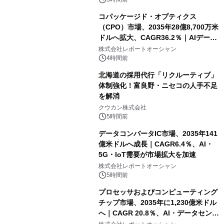
コパッケージド・オプティクス
（CPO）市場、2035年28億8,700万米
ドルへ拡大、CAGR36.2％｜AIデータ
センター・高速光通信需要が成長を加
株式会社レポートオーシャン
速
4時間前
北海道の採用代行「リクルーティブ」
体制強化！富良野・ニセコの人手不足
を解消
クウカン株式会社
5時間前
データコンバータIC市場、2035年141
億米ドルへ成長｜CAGR6.4％、AI・
5G・IoT需要が市場拡大を加速
株式会社レポートオーシャン
5時間前
プロセッサおよびコンピューティング
チップ市場、2035年に1,230億米ドル
へ｜CAGR 20.8％、AI・データセンタ
ー需要が成長を牽引