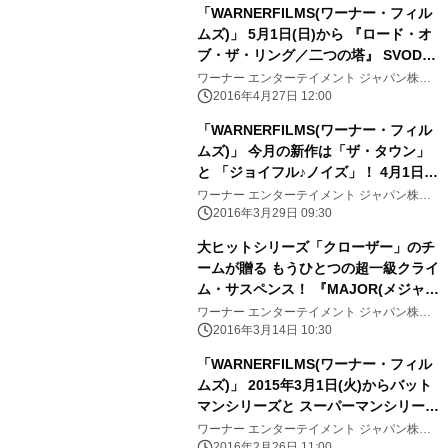
「WARNERFILMS(ワーナー・フィル
ムズ)」 5月1日(日)から 『ロード・オ
ブ・ザ・リング／二つの塔』 SVOD初
配信を含むゴールデンウィークメガヒ
ワーナー エンターテイメント ジャパン株式
会社
ット特集
2016年4月27日 12:00
「WARNERFILMS(ワーナー・フィル
ムズ)」 今月の新作は「ザ・タウン」
と 「ジョイフル♪ノイズ」！ 4月1日
(金)から初配信開始！
ワーナー エンターテイメント ジャパン株式
会社
2016年3月29日 09:30
大ヒットシリーズ「クローザー」のチ
ームが贈る もうひとつの超一級クライ
ム・サスペンス！ 『MAJOR(メジャ
ー・)CRIMES(クライムス)～重大犯罪
ワーナー エンターテイメント ジャパン株式
会社
課』 シーズン1「WARNERTV」にて
2016年3月14日 10:30
2016年3月15日(火)より 待望の日本初
「WARNERFILMS(ワーナー・フィル
配信！
ムズ)」 2015年3月1日(火)からバット
マンシリーズと スーパーマンシリーズ
映画を一挙配信！
ワーナー エンターテイメント ジャパン株式
会社
2016年2月26日 11:00