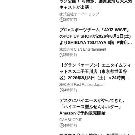
ック公開！ 村瀬歩、藤原夏海ら大人気
キャストが出演！
株式会社オーバーラップ
3時間前
プロeスポーツチーム『AXIZ WAVE』
のPOP UP SHOPが2026年8月1日(土)
よりSHIBUYA TSUTAYA 6階 IP書店で
開催決定！！
株式会社ClaN Entertainment
3時間前
【グランドオープン】エニタイムフィ
ットネス二子玉川店（東京都世田谷
区）2026年8月8日（土）＜24時間年
中無休のフィットネスジム＞
株式会社Fast Fitness Japan
4時間前
デスクにハイエースがやってきた。
「ハイエース型ふせんホルダー」
Amazonで予約販売開始
CAMSHOP.JP
4時間前