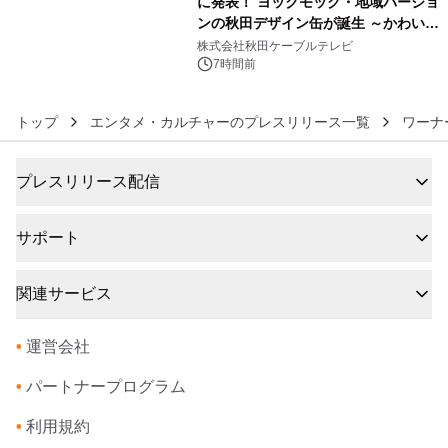
に発表！ ヨックモック・地域バージョ
ンの秋田デザイン缶が誕生 ～かわいい
6
秋田犬の子犬と秋田の四季と名所を巡
株式会社秋田ケーブルテレビ
るパッケージ～ 9月1日(火)秋田県内で
7時間前
販売開始
トップ
エンタメ・カルチャーのプレスリリース一覧
ワーナ
プレスリリース配信
サポート
関連サービス
•
運営会社
•
パートナープログラム
•
利用規約