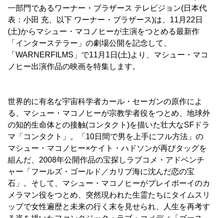
一部門であるワーナー・ブラザース テレビジョン(日本代
表：小田 充、以下 ワーナー・ブラザース)は、11月22日
(土)からマシュー・マコノヒーが主演をつとめる最新作
「インターステラー」の劇場公開を記念して、
「WARNERFILMS」で11月1日(土)より、マシュー・マコ
ノヒー出演作品の映画を特集します。
世界的に有名な宇宙科学者カール・セーガンの原作によ
る、マシュー・マコノヒーが宗教学者役をつとめ、地球外
の知的生命体との接触(コンタクト)を描いた壮大なSFドラ
マ「コンタクト」。「10日間で男を上手にフル方法」の
マシュー・マコノヒー×ケイト・ハドソンが再びタッグを
組んだ、2008年公開作品の宝探しラブコメ・アドベンチ
ャー「フールズ・ゴールド／カリブ海に沈んだ恋の宝
石」。そして、マシュー・マコノヒーがプレイボーイのカ
メラマン役をつとめ、突然現われた生霊たちにタイムスリ
ップで女性遍歴と未来の行く末を見せられ、人生を再考す