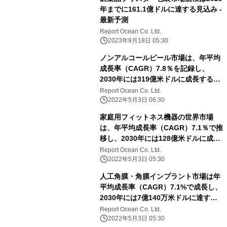
年までに161.1億ドルに達する見込み -
最新予測
Report Ocean Co. Ltd.
2023年9月18日 05:30
ノンアルコールビール市場は、年平均
成長率（CAGR）7.8％を記録し、
2030年には319億米ドルに成長すると
予測される
Report Ocean Co. Ltd.
2022年5月3日 06:30
家庭用フィットネス機器の世界市場
は、年平均成長率（CAGR）7.1％で推
移し、2030年には128億米ドルに成長
すると予測
Report Ocean Co. Ltd.
2022年5月3日 05:30
人工角膜・角膜インプラント市場は年
平均成長率（CAGR）7.1%で成長し、
2030年には7億140万米ドルに達する
と予測される
Report Ocean Co. Ltd.
2022年5月3日 05:30