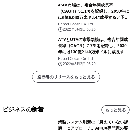
eSIM市場は、複合年間成長率
（CAGR）31.1％を記録し、2030年に
は6億6,080万米ドルに成長すると予測
される
Report Ocean Co. Ltd.
2022年5月3日 05:20
ATVとUTVの市場規模は、複合年間成
長率（CAGR）7.7％を記録し、2030
年には136億2140万米ドルに成長する
と予測される
Report Ocean Co. Ltd.
2022年5月3日 05:20
発行者のリリースをもっと見る
ビジネスの新着
もっと見る
業務システム刷新の「見えていない課
題」にアプローチ。AI×UX専門家の要