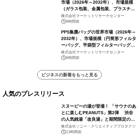
市場（2026年～2032年）、市場規模
（ガラス包装、金属包装、プラスチッ
ク包装、その他）・分析レポートを発
株式会社マーケットリサーチセンター
表
6時間前
PPS集塵バッグの世界市場（2026年～
2032年）、市場規模（円筒形フィルタ
ーバッグ、平袋型フィルターバッグ、
プリーツフィルターバッグ、その
株式会社マーケットリサーチセンター
他）・分析レポートを発表
6時間前
ビジネスの新着をもっと見る
人気のプレスリリース
スヌーピーの湯が登場！ 「サウナのあ
とに楽しむPEANUTS」第2弾 渋谷
の人気銭湯「改良湯」と期間限定のコ
1
ラボレーション サウナイキタイコラ
株式会社ソニー・クリエイティブプロダクツ
ボグッズも発売決定！
13時間前