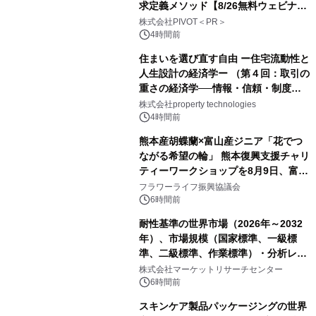
求定義メソッド【8/26無料ウェビナ
ー】株式会社PIVOT
株式会社PIVOT＜PR＞
4時間前
住まいを選び直す自由 ー住宅流動性と
人生設計の経済学ー （第４回：取引の
重さの経済学──情報・信頼・制度を
PropTechはどう組み替えるか）｜
株式会社property technologies
PropTech-Lab
4時間前
熊本産胡蝶蘭×富山産ジニア「花でつ
ながる希望の輪」 熊本復興支援チャリ
ティーワークショップを8月9日、富
山・射水で開催
フラワーライフ振興協議会
6時間前
耐性基準の世界市場（2026年～2032
年）、市場規模（国家標準、一級標
準、二級標準、作業標準）・分析レポ
ートを発表
株式会社マーケットリサーチセンター
6時間前
スキンケア製品パッケージングの世界