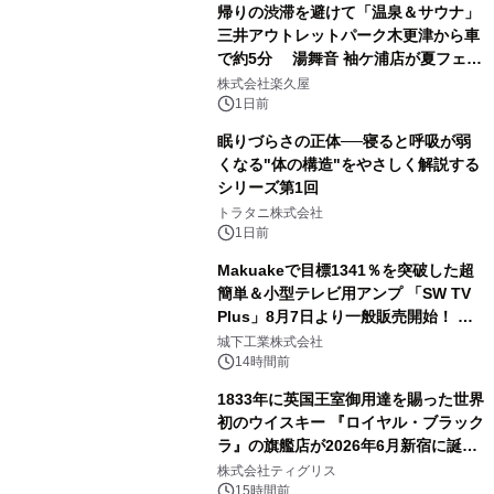
帰りの渋滞を避けて「温泉＆サウナ」
三井アウトレットパーク木更津から車
で約5分 湯舞音 袖ケ浦店が夏フェア
2
メニューを提供
株式会社楽久屋
1日前
眠りづらさの正体──寝ると呼吸が弱
くなる"体の構造"をやさしく解説する
シリーズ第1回
3
トラタニ株式会社
1日前
Makuakeで目標1341％を突破した超
簡単＆小型テレビ用アンプ 「SW TV
Plus」8月7日より一般販売開始！ ケ
4
ーブル1本つなぐだけ、テレビの音が
城下工業株式会社
ぐっと豊かに
14時間前
1833年に英国王室御用達を賜った世界
初のウイスキー 『ロイヤル・ブラック
ラ』の旗艦店が2026年6月新宿に誕
5
生 バカルディ ジャパンと連携した
株式会社ティグリス
没入型バー「BAR Arca」
15時間前