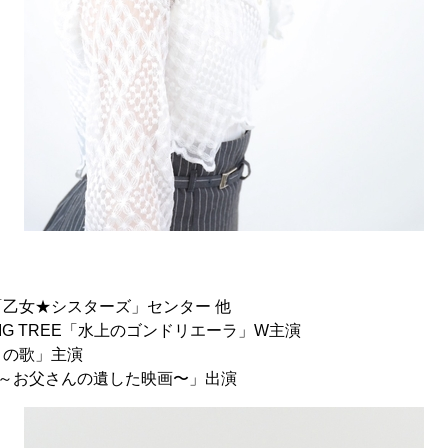
乙女★シスターズ」センター 他
IG TREE「水上のゴンドリエーラ」W主演
ミの歌」主演
竜二～お父さんの遺した映画〜」出演