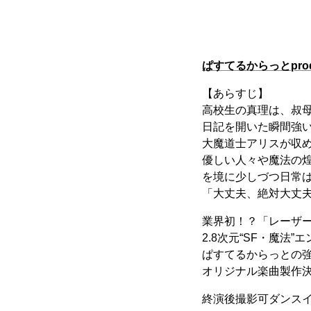
ぱすてるからっとpro
【あらすじ】
高校生の真理は、叔
日記を開いた瞬間強
大魔道士アリスが収
優しい人々や魔法の
を境に少しづつ日常
「大丈夫、絶対大丈
業界初！？「レーザ
2.8次元“SF・魔法
ぱすてるからっとの
オリジナル楽曲製作
終演後撮影可ダンス