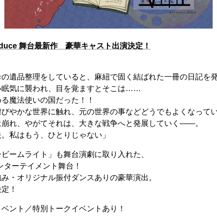
duce 舞台最新作 豪華キャスト出演決定！
母の遺品整理をしていると、麻紐で固く結ばれた一冊の日記を
い眠気に襲われ、目を覚ますとそこは……
める魔法使いの国だった！！
煌びやかな世界に触れ、元の世界の事などどうでもよくなって
は崩れ、やがてそれは、大きな戦争へと発展していく――。
夫。私はもう、ひとりじゃない」
ービームライト」も舞台演劇に取り入れた、
”エンターテイメント舞台！
強み・オリジナル振付ダンスありの豪華演出。
決定！
イベント／特別トークイベントあり！