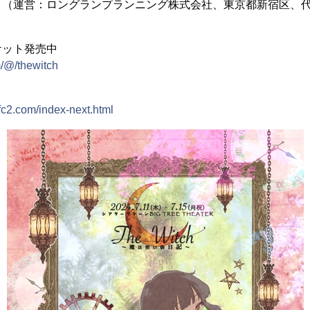
ィ（運営：ロングランプランニング株式会社、東京都新宿区、代
ケット発売中
m/@/thewitch
.fc2.com/index-next.html