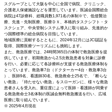
スグループとして大阪を中心に全国で病院、クリニック、
介護老人保健施設などを運営しています。医誠会国際総合
病院は47診療科、総職員数1,971名の体制※で、低侵襲治
療、先進・先制医療、医療ＤＸ、本格的タスクシフト・タ
スクシェア、中央管制システム導入に取り組み、先進的か
つ国際標準の総合病院を目指しています。
地域医療に貢献するとともに、2024年12月にはJCI認証を
取得、国際医療ツーリズムにも挑戦します。
また、救急医療では、24時間365日の体制で救急医療を提
供しています。初期救急から2.5次救急患者を対象に診療
を行い、必要に応じて各診療科が支援する救急医療体制を
とっています。救急車7台（ドクターカー4台・救急車3台
）、医師9名、看護師30名、救急救命士25名で、「断らな
い救急」「待たせない救急」をスローガンに、様々な救急
患者さんを受入れ、重症度によって医師・看護師が同乗す
る救急救命士3名体制の医誠会無料救急搬送を行い、広域
医療に取り組んでいます。
※ 2025年4月現在