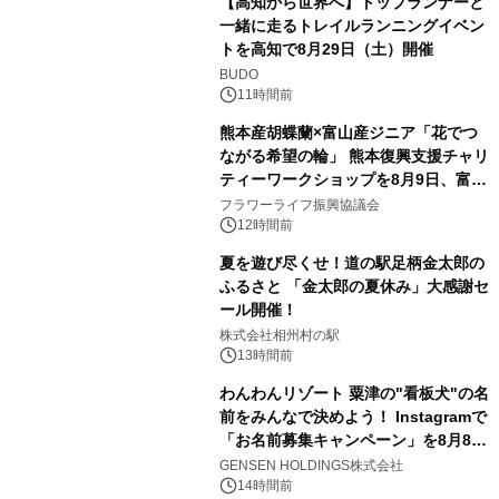
【高知から世界へ】トップランナーと
一緒に走るトレイルランニングイベン
トを高知で8月29日（土）開催
BUDO
11時間前
熊本産胡蝶蘭×富山産ジニア「花でつ
ながる希望の輪」 熊本復興支援チャリ
ティーワークショップを8月9日、富
山・射水で開催
フラワーライフ振興協議会
12時間前
夏を遊び尽くせ！道の駅足柄金太郎の
ふるさと 「金太郎の夏休み」大感謝セ
ール開催！
株式会社相州村の駅
13時間前
わんわんリゾート 粟津の"看板犬"の名
前をみんなで決めよう！ Instagramで
「お名前募集キャンペーン」を8月8日
(土)より開催
GENSEN HOLDINGS株式会社
14時間前