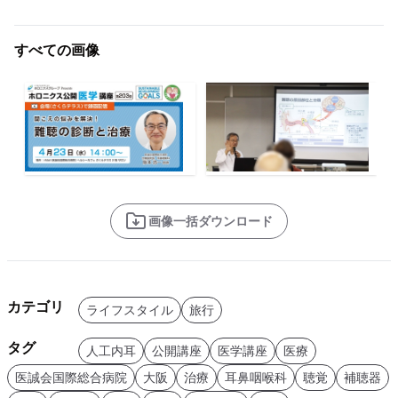
すべての画像
画像一括ダウンロード
カテゴリ
ライフスタイル
旅行
タグ
人工内耳
公開講座
医学講座
医療
医誠会国際総合病院
大阪
治療
耳鼻咽喉科
聴覚
補聴器