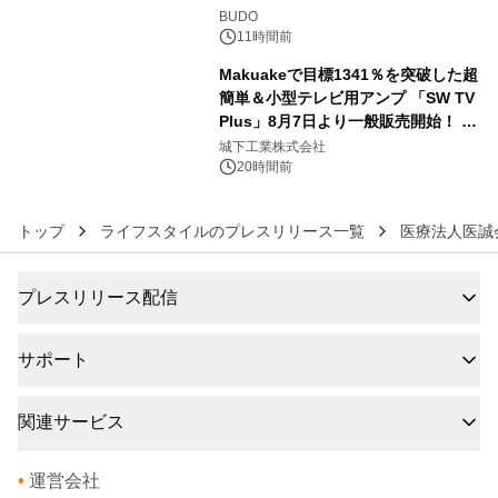
5
BUDO
11時間前
Makuakeで目標1341％を突破した超
簡単＆小型テレビ用アンプ 「SW TV
Plus」8月7日より一般販売開始！ ケ
6
ーブル1本つなぐだけ、テレビの音が
城下工業株式会社
ぐっと豊かに
20時間前
トップ
ライフスタイルのプレスリリース一覧
医療法人医誠
プレスリリース配信
サポート
関連サービス
•
運営会社