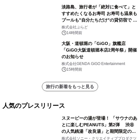
淡路島、旅行者が「絶対に食べて」と
すすめたくなるお寿司 お寿司も温泉も
プールも"自分たちだけ"の貸切宿で 1
日1組限定「岩屋温泉 絵島別庭 海と
株式会社ぷらど
森」の握り寿司プラン
14時間前
大阪・道頓堀の「GiGO」旗艦店
「GiGO大阪道頓堀本店2周年祭」開催
のお知らせ
株式会社GENDA GiGO Entertainment
15時間前
旅行の新着をもっと見る
人気のプレスリリース
スヌーピーの湯が登場！ 「サウナのあ
とに楽しむPEANUTS」第2弾 渋谷
の人気銭湯「改良湯」と期間限定のコ
1
ラボレーション サウナイキタイコラ
株式会社ソニー・クリエイティブプロダクツ