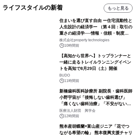
ライフスタイルの新着
もっと見る
住まいを選び直す自由 ー住宅流動性と
人生設計の経済学ー （第４回：取引の
重さの経済学──情報・信頼・制度を
PropTechはどう組み替えるか）｜
株式会社property technologies
PropTech-Lab
10時間前
【高知から世界へ】トップランナーと
一緒に走るトレイルランニングイベン
トを高知で8月29日（土）開催
BUDO
11時間前
新橋歯科医科診療所 副院長・歯科医師
小野宇宙が「後悔しない歯科選び」
「痛くない歯科治療」「不安がない治
療計画」をテーマに専門監修
医療法人財団 興学会
12時間前
熊本産胡蝶蘭×富山産ジニア「花でつ
ながる希望の輪」 熊本復興支援チャリ