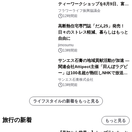
ティーワークショップを8月9日、富
山・射水で開催
フラワーライフ振興協議会
12時間前
高断熱住宅専門誌「だん25」発売！
日々のストレス軽減、暮らしはもっと
自由に
jimosumu
13時間前
サンエス石膏の地域貢献活動が加速 ―
関連会社Attipect主催「田んぼラグビ
ー」は100名超が熱狂しNHKで放送さ
れました。
サンエス石膏株式会社
13時間前
ライフスタイルの新着をもっと見る
旅行の新着
もっと見る