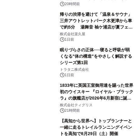
ボグッズも発売決定！
20時間前
帰りの渋滞を避けて「温泉＆サウナ」
三井アウトレットパーク木更津から車
で約5分 湯舞音 袖ケ浦店が夏フェア
2
メニューを提供
株式会社楽久屋
1日前
眠りづらさの正体──寝ると呼吸が弱
くなる"体の構造"をやさしく解説する
シリーズ第1回
3
トラタニ株式会社
1日前
1833年に英国王室御用達を賜った世界
初のウイスキー 『ロイヤル・ブラック
ラ』の旗艦店が2026年6月新宿に誕
4
生 バカルディ ジャパンと連携した
株式会社ティグリス
没入型バー「BAR Arca」
21時間前
【高知から世界へ】トップランナーと
一緒に走るトレイルランニングイベン
トを高知で8月29日（土）開催