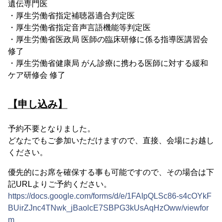
遺伝専門医
・厚生労働省指定補聴器適合判定医
・厚生労働省指定音声言語機能等判定医
・厚生労働省医政局 医師の臨床研修に係る指導医講習会
修了
・厚生労働省健康局 がん診療に携わる医師に対する緩和
ケア研修会 修了
【申し込み】
予約不要となりました。
どなたでもご参加いただけますので、直接、会場にお越し
ください。
優先的にお席を確保する事も可能ですので、その場合は下
記URLよりご予約ください。
https://docs.google.com/forms/d/e/1FAIpQLSc86-s4cOYkF
BUirZJnc4TNwk_jBaolcE7SBPG3kUsAqHzOww/viewfor
m