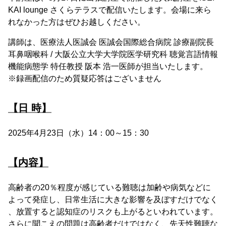
KAI lounge さくらテラスで配信いたします。会場に来ら
れなかった方はぜひお越しください。
講師は、医療法人医誠会 医誠会国際総合病院 診療副院長
耳鼻咽喉科 / 大阪公立大学大学院医学研究科 聴覚言語情報
機能病態学 特任教授 阪本 浩一医師が担当いたします。
※録画配信のため質疑応答はございません
【日 時】
2025年4月23日（水）14：00～15：30
【内容】
高齢者の20％程度が感じている難聴は加齢や病気などに
よって発症し、日常生活に大きな影響を及ぼすだけでなく
、放置すると認知症のリスクも上がるといわれています。
さらに聞こえの問題は高齢者だけではなく、先天性難聴な