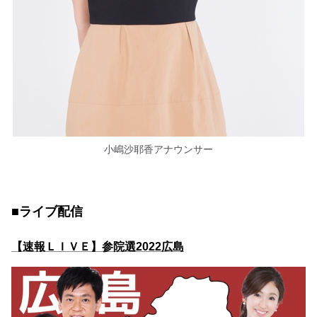
小嶋沙耶香アナウンサー
■ライブ配信
【速報ＬＩＶＥ】参院選2022広島