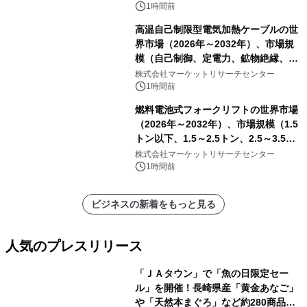
1時間前
高温自己制限型電気加熱ケーブルの世
界市場（2026年～2032年）、市場規
模（自己制御、定電力、鉱物絶縁、表
皮効果）・分析レポートを発表
株式会社マーケットリサーチセンター
1時間前
燃料電池式フォークリフトの世界市場
（2026年～2032年）、市場規模（1.5
トン以下、1.5～2.5トン、2.5～3.5ト
ン、3.5～5.0トン、その他）・分析レ
株式会社マーケットリサーチセンター
ポートを発表
1時間前
ビジネスの新着をもっと見る
人気のプレスリリース
「ＪＡタウン」で「魚の日限定セー
ル」を開催！長崎県産「黄金あなご」
や「天然本まぐろ」など約280商品を