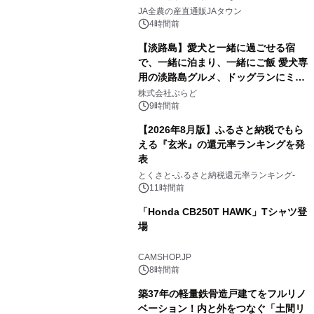
1
販売！～毎月１０日の定例企画～
JA全農の産直通販JAタウン
4時間前
【淡路島】愛犬と一緒に過ごせる宿
で、一緒に泊まり、一緒にご飯 愛犬専
用の淡路島グルメ、ドッグランにミニ
2
プール グランピングとトレーラーハウ
株式会社ぷらど
スの2施設で
9時間前
【2026年8月版】ふるさと納税でもら
える『玄米』の還元率ランキングを発
表
3
とくさと-ふるさと納税還元率ランキング-
11時間前
「Honda CB250T HAWK」Tシャツ登
場
4
CAMSHOP.JP
8時間前
築37年の軽量鉄骨造戸建てをフルリノ
ベーション！内と外をつなぐ「土間リ