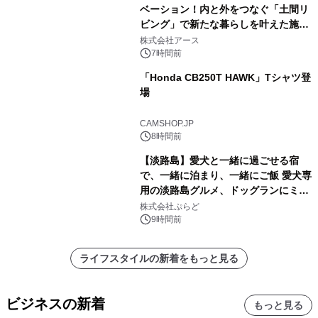
ベーション！内と外をつなぐ「土間リ
ビング」で新たな暮らしを叶えた施工
事例を株式会社アースが公開
株式会社アース
7時間前
「Honda CB250T HAWK」Tシャツ登
場
CAMSHOP.JP
8時間前
【淡路島】愛犬と一緒に過ごせる宿
で、一緒に泊まり、一緒にご飯 愛犬専
用の淡路島グルメ、ドッグランにミニ
プール グランピングとトレーラーハウ
株式会社ぷらど
スの2施設で
9時間前
ライフスタイルの新着をもっと見る
ビジネスの新着
もっと見る