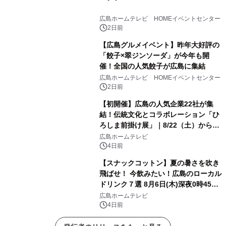
広島ホームテレビ HOMEイベントセンター
2日前
【広島グルメイベント】昨年大好評の
「餃子×翠ジンソーダ」が今年も開
催！全国の人気餃子が広島に集結
広島ホームテレビ HOMEイベントセンター
2日前
【初開催】広島の人気企業22社が集
結！伝統文化とコラボレーション「ひ
ろしま前掛け展」｜8/22（土）から開
幕！
広島ホームテレビ
4日前
【スナックコットン】夏の暑さを吹き
飛ばせ！ 今飲みたい！広島のローカル
ドリンク７選 8月6日(木)深夜0時45分
放送
広島ホームテレビ
4日前