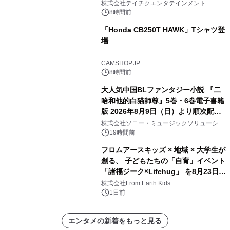
信リリース決定！
株式会社テイチクエンタテインメント
8時間前
「Honda CB250T HAWK」Tシャツ登
場
CAMSHOP.JP
8時間前
大人気中国BLファンタジー小説 『二
哈和他的白猫師尊』5巻・6巻電子書籍
版 2026年8月9日（日）より順次配信
開始
株式会社ソニー・ミュージックソリューショ
ンズ
19時間前
フロムアースキッズ × 地域 × 大学生が
創る、 子どもたちの「自育」イベント
「諸福ジーク×Lifehug」 を8月23日
(日)開催
株式会社From Earth Kids
1日前
エンタメの新着をもっと見る