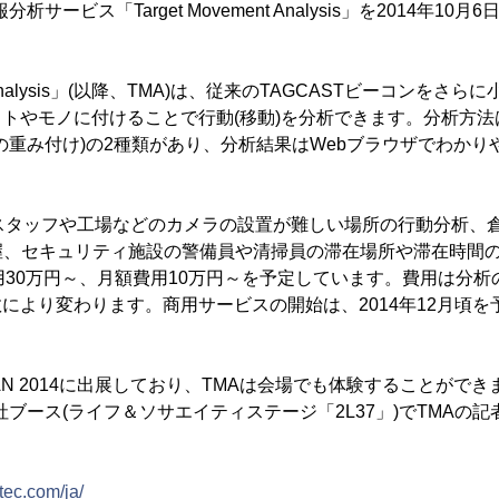
サービス「Target Movement Analysis」を2014年10
ent Analysis」(以降、TMA)は、従来のTAGCASTビーコンをさら
、ヒトやモノに付けることで行動(移動)を分析できます。分析方法
の重み付け)の2種類があり、分析結果はWebブラウザでわかり
売スタッフや工場などのカメラの設置が難しい場所の行動分析、
握、セキュリティ施設の警備員や清掃員の滞在場所や滞在時間
用30万円～、月額費用10万円～を予定しています。費用は分析
geの数により変わります。商用サービスの開始は、2014年12月頃
APAN 2014に出展しており、TMAは会場でも体験することができま
当社ブース(ライフ＆ソサエイティステージ「2L37」)でTMAの
tec.com/ja/