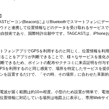
て】
CASTビーコン(Beacon)によりBluetoothでスマートフォン
クラウドと連携して位置情報などのデータを受け取れるサービスです
技術であり、国際特許出願中です。TAGCASTは、iPhoneおよ
。
マートフォンアプリでGPSを利用するのと同じく、位置情報を利
居ることをアプリが判断できることで、様々なサービスを進化
判断できるため、ポイントの配布やクチコミに来店証明を付与
GPSを利用するのと同じ感覚で、場所を特定したサービスを提
ーコンを設置するだけで、「その時、その場所」に合わせた革新
。
ンの電波が届く範囲は約10ｍ程度。小型のため設置が簡単で、電
屋内位置情報に対応している場所は地図上に表示し、専用Webサ
。