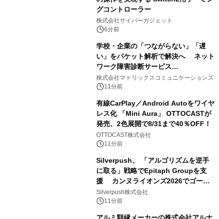
グコントローラー
株式会社サイバーガジェット
6分前
学校・企業の「つながらない」「遅
い」をパケット解析で解決へ ネット
ワーク障害診断サービス
「Sonarman」の一般販売を開始
株式会社マトリックスコミュニケーションズ
11分前
有線CarPlay／Android Autoをワイヤ
レス化 「Mini Aura」 OTTOCASTが
発売、2色展開で8/31まで40％OFF！
OTTOCAST株式会社
11分前
Silverpush、 「アルゴリズムを逆手
に取る」戦略でEpitaph Groupを支
援 カンヌライオンズ2026でゴール
ド2部門を含む3賞受賞に貢献
Silverpush株式会社
11分前
アルミ額縁メーカーの株式会社アルナ