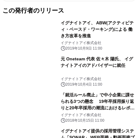
この発行者のリリース
イグナイトアイ、 ABW(アクティビテ
ィ・ベースド・ワーキング)による 働
き方改革を推進
イグナイトアイ株式会社
2019年10月9日 11:00
元 Oneteam 代表 佐々木 陽氏、 イグ
ナイトアイのアドバイザーに就任
イグナイトアイ株式会社
2019年10月4日 11:00
「就活ルール廃止」で中小企業に課せ
られる3つの懸念 19年卒採用振り返
りと20年卒採用の潮流におけるレポー
ト提供開始
イグナイトアイ株式会社
2018年10月15日 11:00
イグナイトアイ提供の採用管理システ
ム「SONAR」 WEB面接・動画面接プ