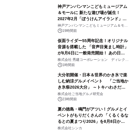
神戸アンパンマンこどもミュージアム
＆モールに 新たな遊び場が誕生！
2027年2月「ぼうけんアイランド」が
2
オープン
神戸アンパンマンこどもミュージアム＆モー
ル
19時間前
仮面ライダー55周年記念！オリジナル
音源を搭載した 「音声目覚まし時計」
が8月6日に一般発売開始！ あの日の
3
大興奮が今甦る
株式会社 秀建コーポレーション ディレクト
アートギャラリー
1時間前
大分初開催・日本＆世界のかき氷で楽
しむ納涼グルメイベント 「ご当地か
き氷祭2026大分」 ～トキハわさだタ
4
ウンで8月21日～31日まで11日間限定
株式会社ご当地グルメ研究会
開催～
23時間前
夏の徳島・鳴門がアツい！グルメとイ
ベントがもりだくさんの 「くるくるな
るとの夏まつり2026」を8月8日から9
5
日間開催 ～夏限定メニューや大抽選
株式会社シンカ