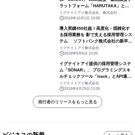
ラットフォーム「HARUTAKA」との
API連携を開始
イグナイトアイ株式会社、株式会社
ZENKIGEN
2018年10月1日 10:00
導入実績450社超！高度化・煩雑化す
る採用業務を 影で支える採用管理シス
テム ソフトバンク株式会社の新卒採
用業務において 採用管理システ
イグナイトアイ株式会社
ム“SONAR”が大活躍
2018年9月6日 10:00
イグナイトアイ提供の採用管理システ
ム「SONAR」、 プログラミングスキ
ルチェックツール「track」とAPI連携
を開始
イグナイトアイ株式会社
2018年4月25日 13:00
発行者のリリースをもっと見る
ビジネスの新着