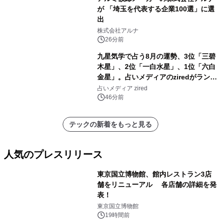
が 「埼玉を代表する企業100選」に選
出
株式会社アルナ
26分前
九星気学で占う8月の運勢、3位「三碧
木星」、2位「一白水星」、1位「六白
金星」。占いメディアのziredがランキ
ングを発表
占いメディア zired
46分前
テックの新着をもっと見る
人気のプレスリリース
東京国立博物館、館内レストラン3店
舗をリニューアル 各店舗の詳細を発
表！
1
東京国立博物館
19時間前