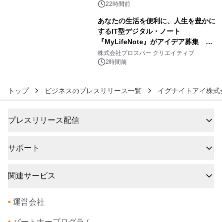
会、大学芋スティックの振る舞いも～
22時間前
あなたの生活を便利に、人生を豊かに
するIT型デジタル・ノート
『MyLifeNote』がアイデア募集 優
6
秀賞100名に1年間無償試用
株式会社プロスパー クリエイティブ
2時間前
トップ
ビジネスのプレスリリース一覧
イグナイトアイ株式
プレスリリース配信
サポート
関連サービス
•
運営会社
•
パートナープログラム