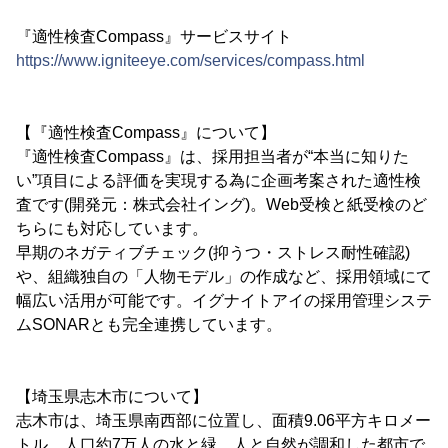
『適性検査Compass』サービスサイト
https://www.igniteeye.com/services/compass.html
【『適性検査Compass』について】
『適性検査Compass』は、採用担当者が“本当に知りた
い”項目による評価を実現する為に企画考案された適性検
査です(開発元：株式会社イング)。Web受検と紙受検のど
ちらにも対応しています。
早期のネガティブチェック(抑うつ・ストレス耐性確認)
や、組織独自の「人物モデル」の作成など、採用領域にて
幅広い活用が可能です。イグナイトアイの採用管理システ
ムSONARとも完全連携しています。
【埼玉県志木市について】
志木市は、埼玉県南西部に位置し、面積9.06平方キロメー
トル、人口約7万人の水と緑、人と自然が調和した都市で