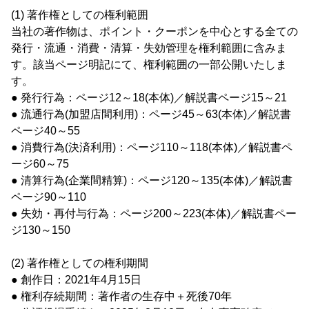
(1) 著作権としての権利範囲
当社の著作物は、ポイント・クーポンを中心とする全ての
発行・流通・消費・清算・失効管理を権利範囲に含みま
す。該当ページ明記にて、権利範囲の一部公開いたしま
す。
● 発行行為：ページ12～18(本体)／解説書ページ15～21
● 流通行為(加盟店間利用)：ページ45～63(本体)／解説書
ページ40～55
● 消費行為(決済利用)：ページ110～118(本体)／解説書ペ
ージ60～75
● 清算行為(企業間精算)：ページ120～135(本体)／解説書
ページ90～110
● 失効・再付与行為：ページ200～223(本体)／解説書ペー
ジ130～150
(2) 著作権としての権利期間
● 創作日：2021年4月15日
● 権利存続期間：著作者の生存中＋死後70年