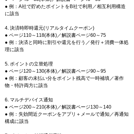
● 例：A社で貯めたポイントをB社で利用／相互利用構造
に該当
4. 決済時即時還元(リアルタイムクーポン)
● ページ110～118(本体)／解説書ページ60～75
● 例：決済と同時に割引や還元を行う／発行＋消費一体処
理に該当
5. ポイントの立替処理
● ページ120～130(本体)／解説書ページ90～95
● 例：顧客の未払い分をポイント残高で一時補填／著作
物・特許両方に該当
6. マルチデバイス通知
● ページ200～210(本体)／解説書ページ130～140
● 例：失効間近クーポンをアプリ＋メールで通知／再通知
構成に該当