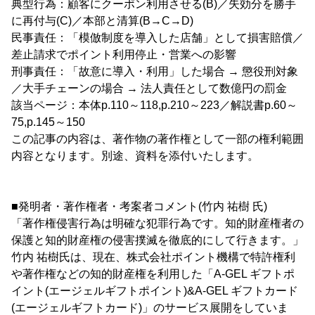
典型行為：顧客にクーポン利用させる(B)／失効分を勝手
に再付与(C)／本部と清算(B→C→D)
民事責任：「模倣制度を導入した店舗」として損害賠償／
差止請求でポイント利用停止・営業への影響
刑事責任：「故意に導入・利用」した場合 → 懲役刑対象
／大手チェーンの場合 → 法人責任として数億円の罰金
該当ページ：本体p.110～118,p.210～223／解説書p.60～
75,p.145～150
この記事の内容は、著作物の著作権として一部の権利範囲
内容となります。別途、資料を添付いたします。
■発明者・著作権者・考案者コメント(竹内 祐樹 氏)
「著作権侵害行為は明確な犯罪行為です。知的財産権者の
保護と知的財産権の侵害撲滅を徹底的にして行きます。」
竹内 祐樹氏は、現在、株式会社ポイント機構で特許権利
や著作権などの知的財産権を利用した「A-GEL ギフトポ
イント(エージェルギフトポイント)&A-GEL ギフトカード
(エージェルギフトカード)」のサービス展開をしていま