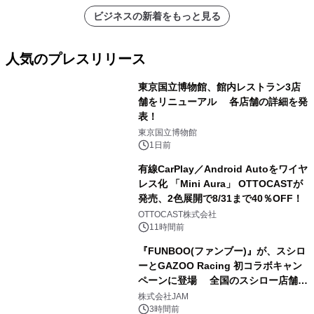
ビジネスの新着をもっと見る
人気のプレスリリース
東京国立博物館、館内レストラン3店
舗をリニューアル 各店舗の詳細を発
表！
1
東京国立博物館
1日前
有線CarPlay／Android Autoをワイヤ
レス化 「Mini Aura」 OTTOCASTが
発売、2色展開で8/31まで40％OFF！
2
OTTOCAST株式会社
11時間前
『FUNBOO(ファンブー)』が、スシロ
ーとGAZOO Racing 初コラボキャン
ペーンに登場 全国のスシロー店舗で
3
GR 4車種の FUNBOO(ミニカー)付き
株式会社JAM
メニューが展開されます
3時間前