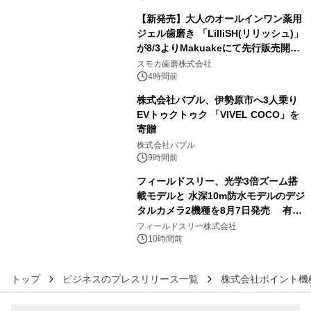
【新発売】大人のオールインワン薬用
ジェル歯磨き 「LilliSH(リリッシュ)」
が8/3よりMakuakeにて先行販売開
4
始！
スモカ歯磨株式会社
4時間前
株式会社バブル、伊勢原市へ3人乗り
EVトゥクトゥク 「VIVEL COCO」を
寄贈
5
株式会社バブル
9時間前
フィールドスリー、光学3倍ズーム搭
載モデルと 水深10m防水モデルのデジ
タルカメラ2機種を8月7日発売 有効
6
約1300万画素、用途別に選べるコンデ
フィールドスリー株式会社
ジ新登場
10時間前
トップ
ビジネスのプレスリリース一覧
株式会社ポイント機