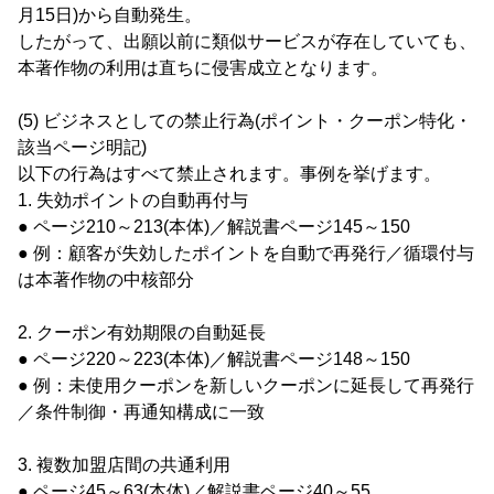
月15日)から自動発生。
したがって、出願以前に類似サービスが存在していても、
本著作物の利用は直ちに侵害成立となります。
(5) ビジネスとしての禁止行為(ポイント・クーポン特化・
該当ページ明記)
以下の行為はすべて禁止されます。事例を挙げます。
1. 失効ポイントの自動再付与
● ページ210～213(本体)／解説書ページ145～150
● 例：顧客が失効したポイントを自動で再発行／循環付与
は本著作物の中核部分
2. クーポン有効期限の自動延長
● ページ220～223(本体)／解説書ページ148～150
● 例：未使用クーポンを新しいクーポンに延長して再発行
／条件制御・再通知構成に一致
3. 複数加盟店間の共通利用
● ページ45～63(本体)／解説書ページ40～55