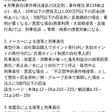
● 刑事責任(著作権法違反の法定刑：著作権法 第119条ほ
か)：個人：10年以下の懲役又は1,000万円以下の罰金(併
科あり)／法人：3億円以下の罰金刑／反復継続の場合：量
刑が重くなる／悪質な場合(商業利用・大規模侵害・反復
行為)では、刑事告訴 → 警察・検察の捜査対象になる。
2. メーカーによる侵害と刑事責任
典型行為：自社製品購入でポイント発行(A)／失効ポイン
トの再付与(C)／共通ポイント制度の自社導入(E)
民事責任：加盟店・消費者が被った逸失利益分の損害賠償
責任／差止命／令により自社アプリ停止・販売中止
刑事責任：悪質な場合 → 「不正競争的著作権侵害」とし
て懲役＋罰金併科／例：グループ全体で展開した場合 →
法人に3億円以下の罰金
該当ページ：本体p.12～18,p.210～223／解説書p.15～
21,p.145～150
3. 加盟店による侵害と刑事責任