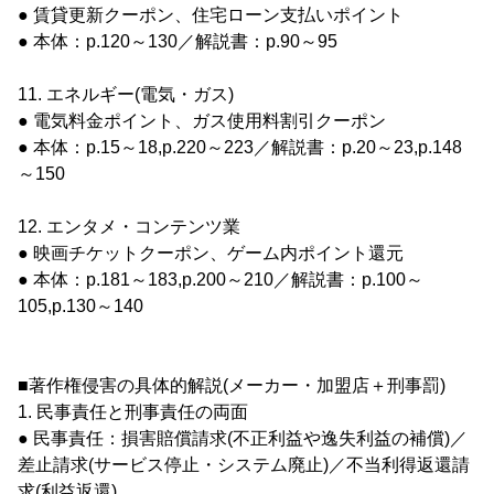
● 賃貸更新クーポン、住宅ローン支払いポイント
● 本体：p.120～130／解説書：p.90～95
11. エネルギー(電気・ガス)
● 電気料金ポイント、ガス使用料割引クーポン
● 本体：p.15～18,p.220～223／解説書：p.20～23,p.148
～150
12. エンタメ・コンテンツ業
● 映画チケットクーポン、ゲーム内ポイント還元
● 本体：p.181～183,p.200～210／解説書：p.100～
105,p.130～140
■著作権侵害の具体的解説(メーカー・加盟店＋刑事罰)
1. 民事責任と刑事責任の両面
● 民事責任：損害賠償請求(不正利益や逸失利益の補償)／
差止請求(サービス停止・システム廃止)／不当利得返還請
求(利益返還)