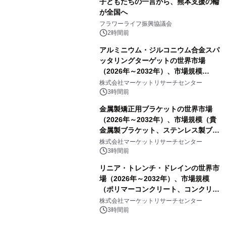
子どもたちの一言から、熊本支援の輪
が全国へ
フラワーライフ振興協議会
2時間前
アルミニウム・ジルコニウム合金スパ
ッタリングターゲットの世界市場
（2026年～2032年）、市場規模
（0.995、0.999、その他）・分析レポ
株式会社マーケットリサーチセンター
ートを発表
3時間前
金属製矯正用ブラケットの世界市場
（2026年～2032年）、市場規模（貴
金属製ブラケット、ステンレス製ブラ
ケット、純チタン製ブラケット）・分
株式会社マーケットリサーチセンター
析レポートを発表
3時間前
リニア・トレンチ・ドレインの世界市
場（2026年～2032年）、市場規模
（ポリマーコンクリート、コンクリー
ト、プラスチック、金属）・分析レポ
株式会社マーケットリサーチセンター
ートを発表
3時間前