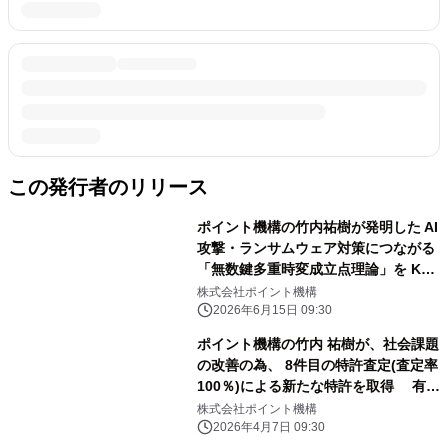
この発行者のリリース
ポイント機構の竹内祐樹が発明した AI
攻撃・ランサムウェア対策につながる
「無数鍵多重時変成立点理論」を Kト
ラストと越智今治農業協同組合(JAお
株式会社ポイント機構
ちいまばり)が 普及推進で業務提携を
2026年6月15日 09:30
締結
ポイント機構の竹内 祐樹が、社会課題
の改善の為、 8件目の特許査定(査定率
100％)による新たな特許を取得 有名
人の価値を、見つけてつなぐ新特許(特
株式会社ポイント機構
許番号：7837527号)
2026年4月7日 09:30