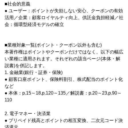
■社会的意義
● ユーザー：ポイントが失効しない安心、クーポンの有効
活用／企業：顧客ロイヤルティ向上、供託金負担軽減／社
会：循環型経済モデルの確立
■業種対象一覧(ポイント・クーポン以外も含む)
本著作権はポイントやクーポンだけではなく、以下の幅広
い業種に適用されます。それぞれの該当ページ(本体・解
説書)を併記します。
1. 金融業(銀行・証券・保険)
● 顧客口座ポイント、保険料割引、株式配当のポイント化
など
● 本体：p.15～18,p.120～135／解説書：p.20～23,p.90～
110
2. 電子マネー・決済業
● プリペイド残高とポイントの相互変換、二次元コード決
済還元