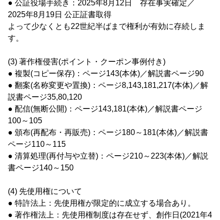
● 公証役場手続き：2025年8月12日 存在事実確定／
2025年8月19日 公正証書取得
よって少なくとも22世紀半ばまで権利が有効に存続しま
す。
(3) 著作権侵害(ポイント・クーポン事例付き)
● 複製(コピー保存)：ページ143(本体)／解説書ページ90
● 翻案(名称変更や置換)：ページ8,143,181,217(本体)／解
説書ページ35,80,120
● 配信(無断公開)：ページ143,181(本体)／解説書ページ
100～105
● 頒布(再配布・再販売)：ページ180～181(本体)／解説書
ページ110～115
● 清算処理(再付与や立替)：ページ210～223(本体)／解説
書ページ140～150
(4) 先使用権について
● 特許法上：先使用権が限定的に成立する場合あり。
● 著作権法上：先使用権制度は存在せず、創作日(2021年4