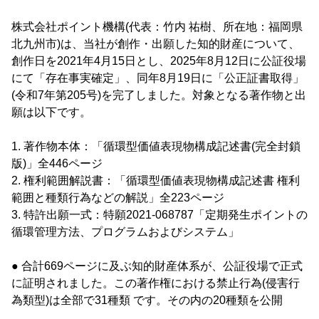
株式会社ポイント機構(代表：竹内 祐樹、所在地：福岡県
北九州市)は、当社が創作・出願した知的財産について、
創作日を2021年4月15日とし、2025年8月12日に公証役場
にて「存在事実確定」、同年8月19日に「公正証書取得」
(令和7年第205号)を完了しました。対象となる著作物と出
願は以下です。
1. 著作物本体：「循環型価値表現物構成記述書(完全封鎖
版)」全446ページ
2. 権利範囲解説書：「循環型価値表現物構成記述書 権利
範囲と種類行為などの解説」全223ページ
3. 特許出願一式：特願2021-068787「定期発生ポイントの
循環管理方法、プログラムおよびシステム」
● 合計669ページに及ぶ知的財産体系が、公証役場で正式
に証明されました。この著作権における禁止行為(侵害行
為類型)は全部で31種類 です。その内の20種類を公開