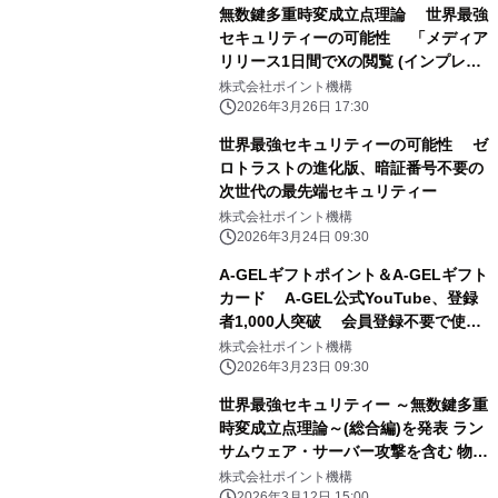
無数鍵多重時変成立点理論 世界最強
セキュリティーの可能性 「メディア
リリース1日間でXの閲覧 (インプレッ
ション)数が26万回を突破」 ゼロト
株式会社ポイント機構
ラストの進化版、暗証番号不要の次世
2026年3月26日 17:30
代の 最先端セキュリティー
世界最強セキュリティーの可能性 ゼ
ロトラストの進化版、暗証番号不要の
次世代の最先端セキュリティー
株式会社ポイント機構
2026年3月24日 09:30
A-GELギフトポイント＆A-GELギフト
カード A-GEL公式YouTube、登録
者1,000人突破 会員登録不要で使え
る新しい経済アプリと動画インフラが
株式会社ポイント機構
融合 ～“ユーザーの会員登録不要型ポ
2026年3月23日 09:30
イント経済圏”の普及を加速～
世界最強セキュリティー ～無数鍵多重
時変成立点理論～(総合編)を発表 ラン
サムウェア・サーバー攻撃を含む 物理
学的構造設計セキュリティ
株式会社ポイント機構
2026年3月12日 15:00