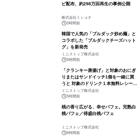
ピ配布、約298万回再生の事例公開
株式会社ミショナ
5時間前
韓国で人気の「ブルダック炒め麺」と
コラボした「ブルダックチーズハット
グ」を新発売
ミニストップ株式会社
5時間前
「クランキー唐揚げ」と対象のおにぎ
りまたはサンドイッチ1個を一緒に買
うと 対象のドリンク１本無料レシート
クーポンもらえる！※1
ミニストップ株式会社
5時間前
桃の香り広がる、幸せパフェ。完熟白
桃パフェ／得盛白桃パフェ
ミニストップ株式会社
6時間前