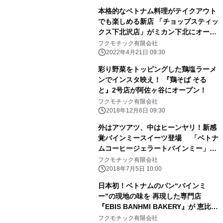
本格的なベトナム料理がテイクアウト
でも楽しめる新店 「チョップスティッ
クス下北沢店」がミカン下北にオープ
ン！
フクモチック有限会社
2022年4月21日 09:30
彩り野菜をトッピングした鶏塩ラーメ
ンでインスタ映え！ 『鶏そば そる
と』2号店が阿佐ヶ谷にオープン！
フクモチック有限会社
2018年12月6日 09:30
外はアツアツ、中はヒーンヤリ！新感
覚バインミースイーツ登場 「ベトナ
ムコーヒージェラートバインミー」7
月7日(土)新発売
フクモチック有限会社
2018年7月5日 10:00
日本初！ベトナムのパン“バインミ
ー”の現地の味を 再現した専門店
『EBIS BANHMI BAKERY』が 恵比寿
に8月8日オープン！
フクモチック有限会社