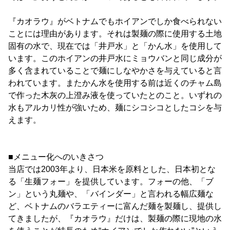
『カオラウ』がベトナムでもホイアンでしか食べられない
ことには理由があります。それは製麺の際に使用する土地
固有の水で、現在では「井戸水」と「かん水」を使用して
います。このホイアンの井戸水にミョウバンと同じ成分が
多く含まれていることで麺にしなやかさを与えていると言
われています。またかん水を使用する前は近くのチャム島
で作った木灰の上澄み液を使っていたとのこと。いずれの
水もアルカリ性が強いため、麺にシコシコとしたコシを与
えます。
■メニュー化へのいきさつ
当店では2003年より、日本米を原料とした、日本初とな
る「生麺フォー」を提供しています。フォーの他、「ブ
ン」という丸麺や、「バインダー」と言われる幅広麺な
ど、ベトナムのバラエティーに富んだ麺を製麺し、提供し
てきましたが、『カオラウ』だけは、製麺の際に現地の水