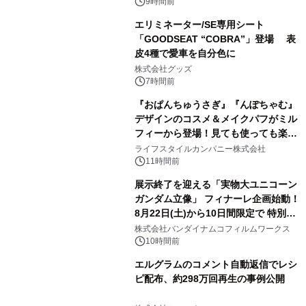
9時間前
エリミネーター/SE専用シート
「GOODSEAT “COBRA”」登場 表
皮4種で愛車を自分色に
2
株式会社グッズ
7時間前
『おぱんちゅうさぎ』『んぽちゃむ』
デザインのコスメ＆メイクパフがミル
フィーから登場！見ても使っても楽し
3
い、ポップでキュートなコレクショ
ライフスタイルカンパニー株式会社
ン。
11時間前
展示終了を迎える「実物大ユニコーン
ガンダム立像」 フィナーレ企画始動！
8月22日(土)から10日間限定で 特別映
4
像『UNICORN GUNDAM Statue ―
株式会社バンダイナムコフィルムワークス
BEYOND POSSIBILITY ―』を上映！
10時間前
エルグラムのコメント自動返信でレシ
ピ配布、約298万回再生の事例公開
5