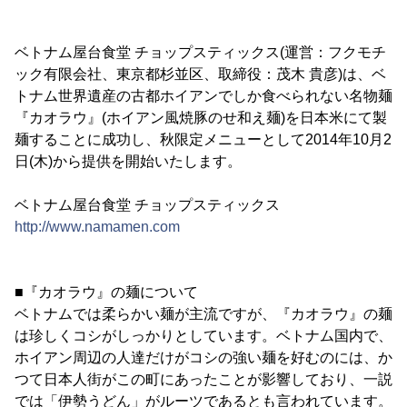
ベトナム屋台食堂 チョップスティックス(運営：フクモチ
ック有限会社、東京都杉並区、取締役：茂木 貴彦)は、ベ
トナム世界遺産の古都ホイアンでしか食べられない名物麺
『カオラウ』(ホイアン風焼豚のせ和え麺)を日本米にて製
麺することに成功し、秋限定メニューとして2014年10月2
日(木)から提供を開始いたします。
ベトナム屋台食堂 チョップスティックス
http://www.namamen.com
■『カオラウ』の麺について
ベトナムでは柔らかい麺が主流ですが、『カオラウ』の麺
は珍しくコシがしっかりとしています。ベトナム国内で、
ホイアン周辺の人達だけがコシの強い麺を好むのには、か
つて日本人街がこの町にあったことが影響しており、一説
では「伊勢うどん」がルーツであるとも言われています。