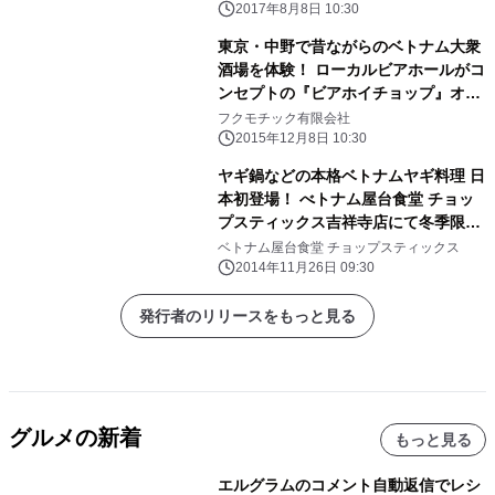
2017年8月8日 10:30
東京・中野で昔ながらのベトナム大衆
酒場を体験！ ローカルビアホールがコ
ンセプトの『ビアホイチョップ』オー
プン！
フクモチック有限会社
2015年12月8日 10:30
ヤギ鍋などの本格ベトナムヤギ料理 日
本初登場！ べトナム屋台食堂 チョッ
プスティックス吉祥寺店にて冬季限定
販売開始
ベトナム屋台食堂 チョップスティックス
2014年11月26日 09:30
発行者のリリースをもっと見る
グルメの新着
もっと見る
エルグラムのコメント自動返信でレシ