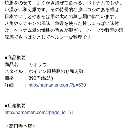
焼豚をのせて、よくかき混ぜて食べる、ベトナムでも珍し
い温かい和え麺です。その特長的な強いコシのある麺は、
日本でいうとやきそば用の太めの蒸し麺に似ています。
八角やシナモンの風味、魚醤を使った甘しょっぱい味付
け、ベトナム風の焼豚の旨みが混ざり、ハーブや野菜の清
涼感でさっぱりとしてヘルシーな料理です。
■商品概要
商品名 ： カオラウ
スタイル： ホイアン風焼豚のせ和え麺
価格 ： 890円(税込)
詳細 ：
http://namamen.com/?p=630
■店舗概要
http://namamen.com/?page_id=51
＜高円寺本店＞