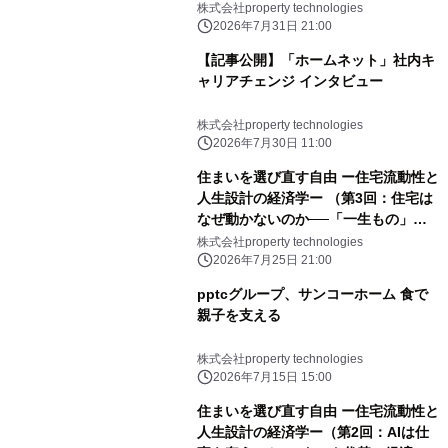
株式会社property technologies
2026年7月31日 21:00
【記事公開】「ホームネット」社内キ
ャリアチェンジ インタビュー
株式会社property technologies
2026年7月30日 11:00
住まいを選び直す自由 ー住宅流動性と
人生設計の経済学ー （第3回：住宅は
なぜ動かないのか──「一生もの」か
ら「選び直せる資産」へ）｜
株式会社property technologies
PropTech-Lab
2026年7月25日 21:00
pptcグループ、サンコーホーム 食で
親子を支える
株式会社property technologies
2026年7月15日 15:00
住まいを選び直す自由 ー住宅流動性と
人生設計の経済学ー（第2回：AIは仕