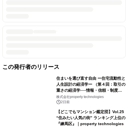
この発行者のリリース
住まいを選び直す自由 ー住宅流動性と
人生設計の経済学ー （第４回：取引の
重さの経済学──情報・信頼・制度を
PropTechはどう組み替えるか）｜
株式会社property technologies
PropTech-Lab
2日前
【どこでもマンション鑑定団】Vol.25
“住みたい人気の街” ランキング上位の
『練馬区』｜property technologies