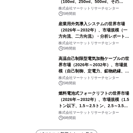
（100ml、250ml、500ml、その
他）・分析レポートを発表
株式会社マーケットリサーチセンター
5時間前
産業用外気導入システムの世界市場
（2026年～2032年）、市場規模（一
方向流、二方向流）・分析レポートを
発表
株式会社マーケットリサーチセンター
5時間前
高温自己制限型電気加熱ケーブルの世
界市場（2026年～2032年）、市場規
模（自己制御、定電力、鉱物絶縁、表
皮効果）・分析レポートを発表
株式会社マーケットリサーチセンター
5時間前
燃料電池式フォークリフトの世界市場
（2026年～2032年）、市場規模（1.5
トン以下、1.5～2.5トン、2.5～3.5ト
ン、3.5～5.0トン、その他）・分析レ
株式会社マーケットリサーチセンター
ポートを発表
6時間前