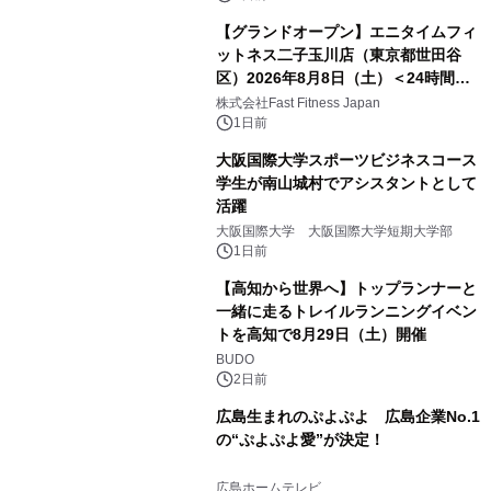
【グランドオープン】エニタイムフィ
ットネス二子玉川店（東京都世田谷
区）2026年8月8日（土）＜24時間年
中無休のフィットネスジム＞
株式会社Fast Fitness Japan
1日前
大阪国際大学スポーツビジネスコース
学生が南山城村でアシスタントとして
活躍
大阪国際大学 大阪国際大学短期大学部
1日前
【高知から世界へ】トップランナーと
一緒に走るトレイルランニングイベン
トを高知で8月29日（土）開催
BUDO
2日前
広島生まれのぷよぷよ 広島企業No.1
の“ぷよぷよ愛”が決定！
広島ホームテレビ