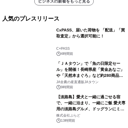
ビジネスの新着をもっと見る
人気のプレスリリース
CxPASS、届いた荷物を 「配送」「買
取査定」から選択可能に！
1
C×PASS
4時間前
「ＪＡタウン」で「魚の日限定セー
ル」を開催！長崎県産「黄金あなご」
や「天然本まぐろ」など約280商品を
2
販売！～毎月１０日の定例企画～
JA全農の産直通販JAタウン
9時間前
【淡路島】愛犬と一緒に過ごせる宿
で、一緒に泊まり、一緒にご飯 愛犬専
用の淡路島グルメ、ドッグランにミニ
3
プール グランピングとトレーラーハウ
株式会社ぷらど
スの2施設で
13時間前