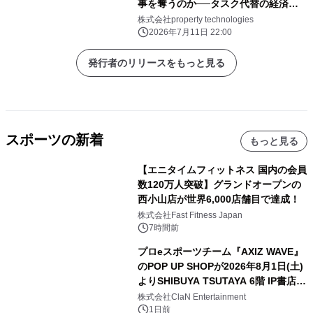
事を奪うのか──タスク代替の経済学
と「人間と機械の分業」）｜
株式会社property technologies
PropTech-Lab
2026年7月11日 22:00
発行者のリリースをもっと見る
スポーツの新着
もっと見る
【エニタイムフィットネス 国内の会員
数120万人突破】グランドオープンの
西小山店が世界6,000店舗目で達成！
株式会社Fast Fitness Japan
7時間前
プロeスポーツチーム『AXIZ WAVE』
のPOP UP SHOPが2026年8月1日(土)
よりSHIBUYA TSUTAYA 6階 IP書店で
開催決定！！
株式会社ClaN Entertainment
1日前