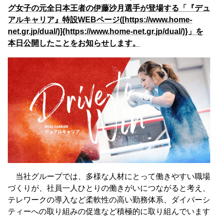
グ女子の元全日本王者の伊藤沙月選手が登場する「『デュ
アルキャリア』特設WEBページ([https://www.home-
net.gr.jp/dual/)]{https://www.home-net.gr.jp/dual/)}」を
本日公開したことをお知らせします。
当社グループでは、多様な人材にとって働きやすい職場
づくりが、社員一人ひとりの働きがいにつながると考え、
テレワークの導入など柔軟性の高い勤務体系、ダイバーシ
ティーへの取り組みの促進など積極的に取り組んでいます