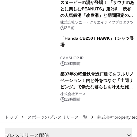
スヌーピーの湯が登場！ 「サウナのあ
とに楽しむPEANUTS」第2弾 渋谷
の人気銭湯「改良湯」と期間限定のコ
4
ラボレーション サウナイキタイコラ
株式会社ソニー・クリエイティブプロダクツ
ボグッズも発売決定！
2日前
「Honda CB250T HAWK」Tシャツ登
場
5
CAMSHOP.JP
13時間前
築37年の軽量鉄骨造戸建てをフルリノ
ベーション！内と外をつなぐ「土間リ
ビング」で新たな暮らしを叶えた施工
6
事例を株式会社アースが公開
株式会社アース
12時間前
トップ
スポーツのプレスリリース一覧
株式会社property tec
プレスリリース配信