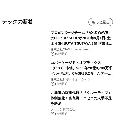
テックの新着
もっと見る
プロeスポーツチーム『AXIZ WAVE』
のPOP UP SHOPが2026年8月1日(土)
よりSHIBUYA TSUTAYA 6階 IP書店で
開催決定！！
株式会社ClaN Entertainment
10時間前
コパッケージド・オプティクス
（CPO）市場、2035年28億8,700万米
ドルへ拡大、CAGR36.2％｜AIデータ
センター・高速光通信需要が成長を加
株式会社レポートオーシャン
速
11時間前
北海道の採用代行「リクルーティブ」
体制強化！富良野・ニセコの人手不足
を解消
クウカン株式会社
12時間前