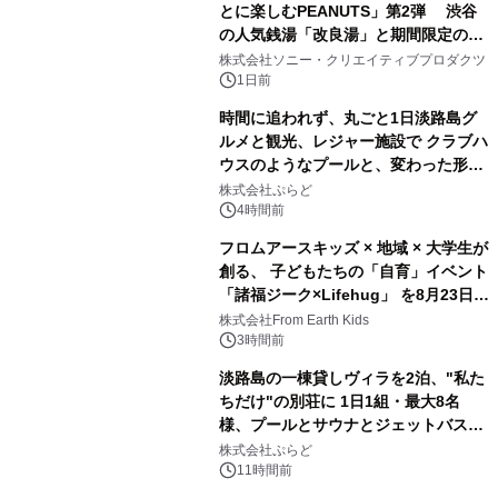
とに楽しむPEANUTS」第2弾 渋谷
の人気銭湯「改良湯」と期間限定のコ
1
ラボレーション サウナイキタイコラ
株式会社ソニー・クリエイティブプロダクツ
ボグッズも発売決定！
1日前
時間に追われず、丸ごと1日淡路島グ
ルメと観光、レジャー施設で クラブハ
ウスのようなプールと、変わった形の
2
サウナも 「THE BOXY AWAJI」のお
株式会社ぷらど
得な素泊まり連泊プランで
4時間前
フロムアースキッズ × 地域 × 大学生が
創る、 子どもたちの「自育」イベント
「諸福ジーク×Lifehug」 を8月23日
3
(日)開催
株式会社From Earth Kids
3時間前
淡路島の一棟貸しヴィラを2泊、"私た
ちだけ"の別荘に 1日1組・最大8名
様、プールとサウナとジェットバス付
4
きで Villa Mon Temps AWAJIの連泊
株式会社ぷらど
素泊りプラン
11時間前