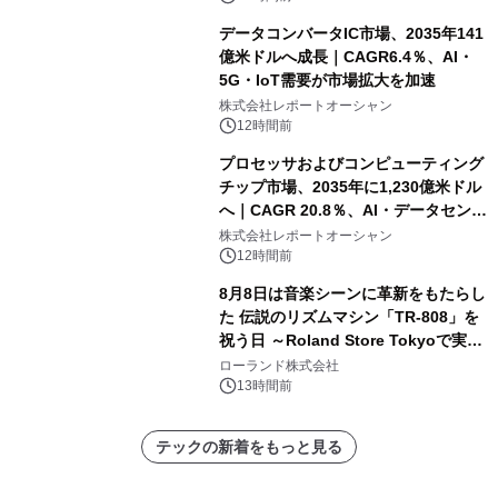
データコンバータIC市場、2035年141
億米ドルへ成長｜CAGR6.4％、AI・
5G・IoT需要が市場拡大を加速
株式会社レポートオーシャン
12時間前
プロセッサおよびコンピューティング
チップ市場、2035年に1,230億米ドル
へ｜CAGR 20.8％、AI・データセンタ
ー需要が成長を牽引
株式会社レポートオーシャン
12時間前
8月8日は音楽シーンに革新をもたらし
た 伝説のリズムマシン「TR-808」を
祝う日 ～Roland Store Tokyoで実機
を展示しての 記念キャンペーンを開
ローランド株式会社
催 英国ラジオ「NTS」の 特別プログ
13時間前
ラムや、「TR-808」を愛する伝説的
アーティストを フィーチャーしたアニ
テックの新着をもっと見る
メーションを公開～