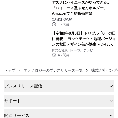
デスクにハイエースがやってきた。
「ハイエース型ふせんホルダー」
Amazonで予約販売開始
5
CAMSHOP.JP
11時間前
【令和8年8月8日】トリプル「8」の日
に発表！ ヨックモック・地域バージョ
ンの秋田デザイン缶が誕生 ～かわいい
6
秋田犬の子犬と秋田の四季と名所を巡
株式会社秋田ケーブルテレビ
るパッケージ～ 9月1日(火)秋田県内で
14時間前
販売開始
トップ
テクノロジーのプレスリリース一覧
株式会社バンダ
プレスリリース配信
サポート
関連サービス