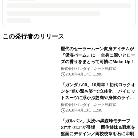
この発行者のリリース
歴代のセーラームーン変身アイテムが
『保湿バーム』に 全身に潤いとロー
ズの香りをまとって可憐にMake Up！
株式会社バンダイ ネット戦略室
2018年4月17日 11:00
「ガンダム00」10周年！初代ロックオ
ンを“狙い撃ち姿”で立体化 パイロッ
トスーツに浮かぶ筋肉や身体のライン
まで再現
株式会社バンダイ ネット戦略室
2018年4月13日 11:30
「ガルパン」大洗vs黒森峰モチーフ
の“オセロ”が登場 西住姉妹＆戦車を
盤面にデザイン／両校校章を石に印刷