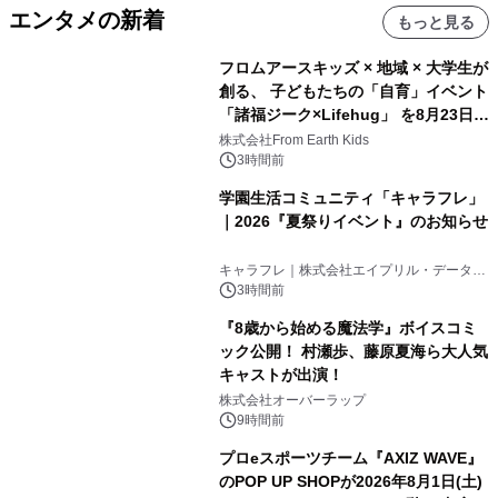
エンタメの新着
もっと見る
フロムアースキッズ × 地域 × 大学生が
創る、 子どもたちの「自育」イベント
「諸福ジーク×Lifehug」 を8月23日
(日)開催
株式会社From Earth Kids
3時間前
学園生活コミュニティ「キャラフレ」
｜2026『夏祭りイベント』のお知らせ
キャラフレ｜株式会社エイプリル・データ・
デザインズ
3時間前
『8歳から始める魔法学』ボイスコミ
ック公開！ 村瀬歩、藤原夏海ら大人気
キャストが出演！
株式会社オーバーラップ
9時間前
プロeスポーツチーム『AXIZ WAVE』
のPOP UP SHOPが2026年8月1日(土)