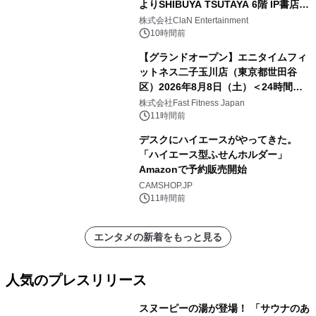
よりSHIBUYA TSUTAYA 6階 IP書店で
開催決定！！
株式会社ClaN Entertainment
10時間前
【グランドオープン】エニタイムフィ
ットネス二子玉川店（東京都世田谷
区）2026年8月8日（土）＜24時間年
中無休のフィットネスジム＞
株式会社Fast Fitness Japan
11時間前
デスクにハイエースがやってきた。
「ハイエース型ふせんホルダー」
Amazonで予約販売開始
CAMSHOP.JP
11時間前
エンタメの新着をもっと見る
人気のプレスリリース
スヌーピーの湯が登場！ 「サウナのあ