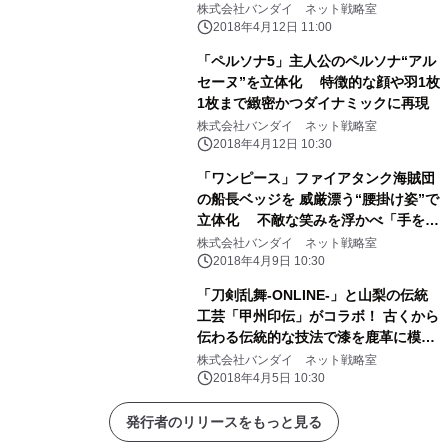
株式会社バンダイ ネット戦略室
2018年4月12日 11:00
「ペルソナ5」主人公のペルソナ“アル
セーヌ”を立体化 特徴的な顔や羽1枚
1枚まで緻密かつダイナミックに再現
株式会社バンダイ ネット戦略室
2018年4月12日 10:30
「ワンピース」ファイアタンク海賊団
の船長ベッジを 威厳漂う“腰掛け姿”で
立体化 不敵な笑みを浮かべ「手を組
む・銃を構える」2ポーズを再現
株式会社バンダイ ネット戦略室
2018年4月9日 10:30
「刀剣乱舞-ONLINE-」と山梨の伝統
工芸「甲州印伝」がコラボ！ 古くから
伝わる伝統的な技法で漆を鹿革に模様
付けした商品！
株式会社バンダイ ネット戦略室
2018年4月5日 10:30
発行者のリリースをもっと見る