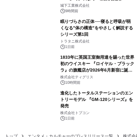
3
ーブル1本つなぐだけ、テレビの音が
城下工業株式会社
ぐっと豊かに
9時間前
眠りづらさの正体──寝ると呼吸が弱
くなる"体の構造"をやさしく解説する
シリーズ第1回
4
トラタニ株式会社
1日前
1833年に英国王室御用達を賜った世界
初のウイスキー 『ロイヤル・ブラック
ラ』の旗艦店が2026年6月新宿に誕
5
生 バカルディ ジャパンと連携した
株式会社ティグリス
没入型バー「BAR Arca」
10時間前
進化したトータルステーションのエン
トリーモデル 『GM-120シリーズ』を
発売
6
株式会社トプコン
1日前
トップ
エンタメ・カルチャーのプレスリリース一覧
株式会