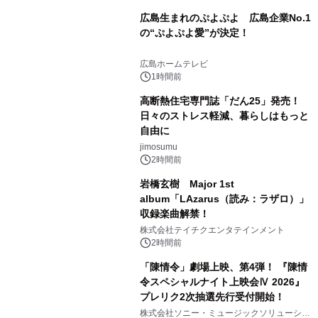
広島生まれのぷよぷよ 広島企業No.1
の“ぷよぷよ愛”が決定！
広島ホームテレビ
1時間前
高断熱住宅専門誌「だん25」発売！
日々のストレス軽減、暮らしはもっと
自由に
jimosumu
2時間前
岩橋玄樹 Major 1st
album「LAzarus（読み：ラザロ）」
収録楽曲解禁！
株式会社テイチクエンタテインメント
2時間前
「陳情令」劇場上映、第4弾！ 『陳情
令スペシャルナイト上映会Ⅳ 2026』
プレリク2次抽選先行受付開始！
株式会社ソニー・ミュージックソリューショ