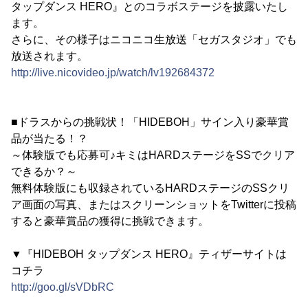
タップダンス HERO』とのコラボステージを披露いたし
ます。
さらに、その様子はニコニコ生放送「セガスタジオ」でも
放送されます。
http://live.nicovideo.jp/watch/lv192684372
■ドラスからの挑戦状！「HIDEBOH」サイン入り豪華賞
品が当たる！？
～体験版でも応募可♪キミはHARDステージをSSでクリア
できるか？～
無料体験版にも収録されているHARDステージのSSクリ
ア画面の写真、またはスクリーンショットをTwitterに投稿
すると豪華賞品の獲得に挑戦できます。
▼『HIDEBOH タップダンス HERO』ティザーサイトは
コチラ
http://goo.gl/sVDbRC