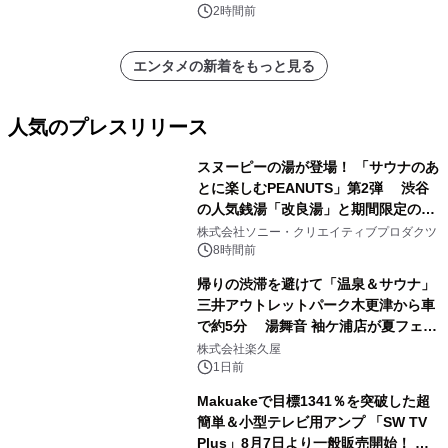
ンズ
2時間前
エンタメの新着をもっと見る
人気のプレスリリース
スヌーピーの湯が登場！ 「サウナのあ
とに楽しむPEANUTS」第2弾 渋谷
の人気銭湯「改良湯」と期間限定のコ
1
ラボレーション サウナイキタイコラ
株式会社ソニー・クリエイティブプロダクツ
ボグッズも発売決定！
8時間前
帰りの渋滞を避けて「温泉＆サウナ」
三井アウトレットパーク木更津から車
で約5分 湯舞音 袖ケ浦店が夏フェア
2
メニューを提供
株式会社楽久屋
1日前
Makuakeで目標1341％を突破した超
簡単＆小型テレビ用アンプ 「SW TV
Plus」8月7日より一般販売開始！ ケ