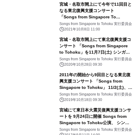
宮城・名取市閖上にて今年で11回目と
なる東北復興支援コンサート
「Songs from Singapore To
Tohoku」を開催 10月16日(土)、シ
Songs from Singapore to Tohoku 実行委員会
ンガポールよりオンライン無料配信
2021年10月8日 11:00
宮城・名取市閖上にて東北復興支援コ
ンサート 「Songs from Singapore
to Tohoku」を11月7日(土) シンガポ
ールよりオンライン配信にて開催
Songs from Singapore to Tohoku 実行委員会
2020年10月28日 09:30
2011年の開始から9回目となる東北復
興支援コンサート 「Songs from
Singapore to Tohoku」 11/2(土)、
11/3(日)に宮城県・岩手県で開催
Songs from Singapore to Tohoku 実行委員会
2019年10月18日 09:30
宮城にて東日本大震災復興支援コンサ
ートを 9月24日に開催 Songs from
Singapore to Tohoku公演、 シンガ
ポールより7年連続で実施
Songs from Singapore to Tohoku 実行委員会