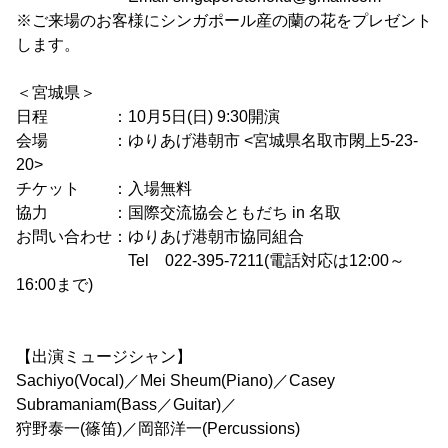
※ご来場のお客様にシンガポール産の蘭の花をプレゼント
します。
＜宮城県＞
日程 ：10月5日(日) 9:30開演
会場 ：ゆりあげ港朝市 <宮城県名取市閖上5-23-
20>
チケット ：入場無料
協力 ：国際交流協会ともだち in 名取
お問い合わせ：ゆりあげ港朝市協同組合
Tel 022-395-7211(電話対応は12:00～
16:00まで)
【出演ミュージシャン】
Sachiyo(Vocal)／Mei Sheum(Piano)／Casey
Subramaniam(Bass／Guitar)／
狩野泰一(篠笛)／岡部洋一(Percussions)