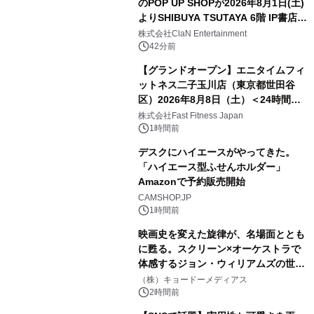
のPOP UP SHOPが2026年8月1日(土)
よりSHIBUYA TSUTAYA 6階 IP書店で
開催決定！！
株式会社ClaN Entertainment
42分前
【グランドオープン】エニタイムフィ
ットネス二子玉川店（東京都世田谷
区）2026年8月8日（土）＜24時間年
中無休のフィットネスジム＞
株式会社Fast Fitness Japan
1時間前
デスクにハイエースがやってきた。
「ハイエース型ふせんホルダー」
Amazonで予約販売開始
CAMSHOP.JP
1時間前
映画史を変えた旋律が、名場面ととも
に甦る。スクリーン×オーケストラで
体感するジョン・ウィリアムズの世
界。ジョン・ウィリアムズ：シネマ・
（株）キョードーメディアス
スペクタキュラー・コンサート 開催決
2時間前
定！