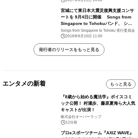
2017年9月11日 14:00
宮城にて東日本大震災復興支援コンサ
ートを 9月4日に開催 Songs from
Singapore to Tohokuバンド、 シン
ガポールより6年連続で訪日
Songs from Singapore to Tohoku 実行委員会
2016年8月10日 11:00
発行者のリリースをもっと見る
エンタメの新着
もっと見る
『8歳から始める魔法学』ボイスコミ
ック公開！ 村瀬歩、藤原夏海ら大人気
キャストが出演！
株式会社オーバーラップ
12分前
プロeスポーツチーム『AXIZ WAVE』