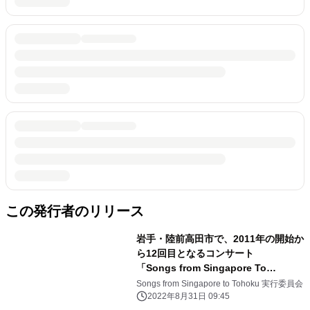
この発行者のリリース
岩手・陸前高田市で、2011年の開始か
ら12回目となるコンサート
「Songs from Singapore To
Tohoku 2022」9/18(日)開催
Songs from Singapore to Tohoku 実行委員会
2022年8月31日 09:45