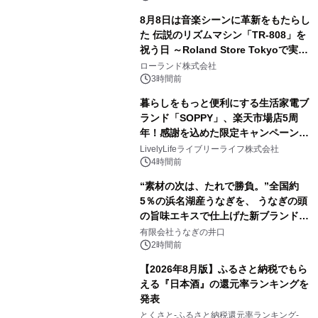
8月8日は音楽シーンに革新をもたらし
た 伝説のリズムマシン「TR-808」を
祝う日 ～Roland Store Tokyoで実機
3
を展示しての 記念キャンペーンを開
ローランド株式会社
催 英国ラジオ「NTS」の 特別プログ
3時間前
ラムや、「TR-808」を愛する伝説的
暮らしをもっと便利にする生活家電ブ
アーティストを フィーチャーしたアニ
ランド「SOPPY」、楽天市場店5周
メーションを公開～
年！感謝を込めた限定キャンペーンを
4
8月10日より開催
LivelyLifeライブリーライフ株式会社
4時間前
“素材の次は、たれで勝負。”全国約
5％の浜名湖産うなぎを、 うなぎの頭
の旨味エキスで仕上げた新ブランド
5
「井口の誉」誕生
有限会社うなぎの井口
2時間前
【2026年8月版】ふるさと納税でもら
える『日本酒』の還元率ランキングを
発表
6
とくさと-ふるさと納税還元率ランキング-