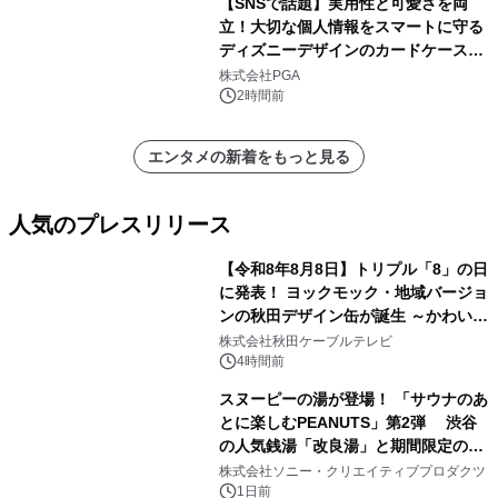
【SNSで話題】実用性と可愛さを両
立！大切な個人情報をスマートに守る
ディズニーデザインのカードケースを
株式会社PGAが8月7日発売
株式会社PGA
2時間前
エンタメの新着をもっと見る
人気のプレスリリース
【令和8年8月8日】トリプル「8」の日
に発表！ ヨックモック・地域バージョ
ンの秋田デザイン缶が誕生 ～かわいい
1
秋田犬の子犬と秋田の四季と名所を巡
株式会社秋田ケーブルテレビ
るパッケージ～ 9月1日(火)秋田県内で
4時間前
販売開始
スヌーピーの湯が登場！ 「サウナのあ
とに楽しむPEANUTS」第2弾 渋谷
の人気銭湯「改良湯」と期間限定のコ
2
ラボレーション サウナイキタイコラ
株式会社ソニー・クリエイティブプロダクツ
ボグッズも発売決定！
1日前