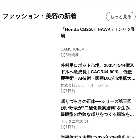
ファッション・美容の新着
もっと見る
「Honda CB250T HAWK」Tシャツ登
場
CAMSHOP.JP
6時間前
外科用ロボット市場、2035年544億米
ドルへ急成長｜CAGR44.90％、低侵
襲手術・AI技術・医療DXが市場拡大を
牽引
株式会社レポートオーシャン
1日前
眠りづらさの正体──シリーズ第三回
浅い呼吸が"二酸化炭素過剰"を生み、
爆睡型の危険な眠りをつくる構造を解
説
トラタニ株式会社
1日前
半導体ガス市場は2035年236億米ドル