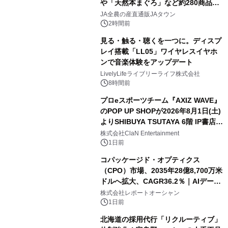
や「天然本まぐろ」など約280商品を
販売！～毎月１０日の定例企画～
JA全農の産直通販JAタウン
2時間前
見る・触る・聴くを一つに。ディスプ
レイ搭載「LL05」ワイヤレスイヤホ
ンで音楽体験をアップデート
LivelyLifeライブリーライフ株式会社
8時間前
プロeスポーツチーム『AXIZ WAVE』
のPOP UP SHOPが2026年8月1日(土)
よりSHIBUYA TSUTAYA 6階 IP書店で
開催決定！！
株式会社ClaN Entertainment
1日前
コパッケージド・オプティクス
（CPO）市場、2035年28億8,700万米
ドルへ拡大、CAGR36.2％｜AIデータ
センター・高速光通信需要が成長を加
株式会社レポートオーシャン
速
1日前
北海道の採用代行「リクルーティブ」