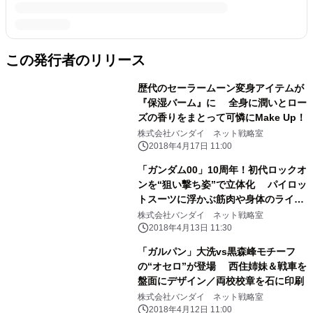
この発行者のリリース
歴代のセーラームーン変身アイテムが
『保湿バーム』に 全身に潤いとロー
ズの香りをまとって可憐にMake Up！
株式会社バンダイ ネット戦略室
2018年4月17日 11:00
「ガンダム00」10周年！初代ロックオ
ンを“狙い撃ち姿”で立体化 パイロッ
トスーツに浮かぶ筋肉や身体のライン
まで再現
株式会社バンダイ ネット戦略室
2018年4月13日 11:30
「ガルパン」大洗vs黒森峰モチーフ
の“オセロ”が登場 西住姉妹＆戦車を
盤面にデザイン／両校校章を石に印刷
株式会社バンダイ ネット戦略室
2018年4月12日 11:00