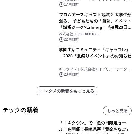
ンズ
17時間前
フロムアースキッズ × 地域 × 大学生が
創る、 子どもたちの「自育」イベント
「諸福ジーク×Lifehug」 を8月23日
(日)開催
株式会社From Earth Kids
22時間前
学園生活コミュニティ「キャラフレ」
｜2026『夏祭りイベント』のお知らせ
キャラフレ｜株式会社エイプリル・データ・
デザインズ
23時間前
エンタメの新着をもっと見る
テックの新着
もっと見る
「ＪＡタウン」で「魚の日限定セー
ル」を開催！長崎県産「黄金あなご」