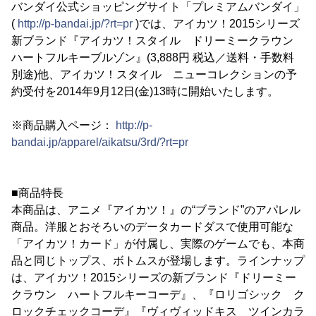
バンダイ公式ショッピングサイト「プレミアムバンダイ」
(
http://p-bandai.jp/?rt=pr
)では、アイカツ！2015シリーズ
新ブランド『アイカツ！スタイル ドリーミークラウン
ハートフルキーブルゾン』(3,888円 税込／送料・手数料
別途)他、アイカツ！スタイル ニューコレクションの予
約受付を2014年9月12日(金)13時に開始いたします。
※商品購入ページ：
http://p-
bandai.jp/apparel/aikatsu/3rd/?rt=pr
■商品特長
本商品は、アニメ『アイカツ！』の“ブランド”のアパレル
商品。洋服とおそろいのデータカードダスで使用可能な
「アイカツ！カード」が付属し、実際のゲームでも、本商
品と同じトップス、ボトムスが登場します。ラインナップ
は、アイカツ！2015シリーズの新ブランド『ドリーミー
クラウン ハートフルキーコーデ』、『ロリゴシック ク
ロックチェックコーデ』『ヴィヴィッドキス ツインカラ