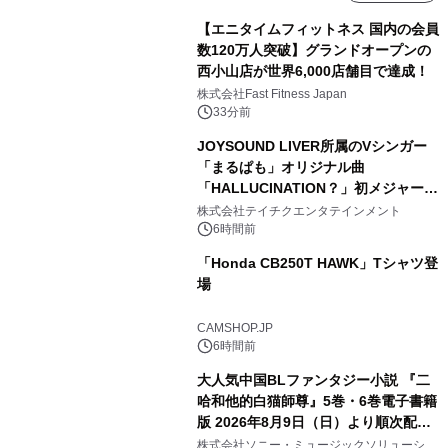
【エニタイムフィットネス 国内の会員
数120万人突破】グランドオープンの
西小山店が世界6,000店舗目で達成！
株式会社Fast Fitness Japan
33分前
JOYSOUND LIVER所属のVシンガー
「まるぱも」オリジナル曲
「HALLUCINATION？」初メジャー配
信リリース決定！
株式会社テイチクエンタテインメント
6時間前
「Honda CB250T HAWK」Tシャツ登
場
CAMSHOP.JP
6時間前
大人気中国BLファンタジー小説 『二
哈和他的白猫師尊』5巻・6巻電子書籍
版 2026年8月9日（日）より順次配信
開始
株式会社ソニー・ミュージックソリューショ