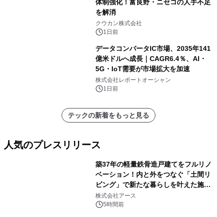
体制強化！富良野・ニセコの人手不足
を解消
クウカン株式会社
1日前
データコンバータIC市場、2035年141
億米ドルへ成長｜CAGR6.4％、AI・
5G・IoT需要が市場拡大を加速
株式会社レポートオーシャン
1日前
テックの新着をもっと見る
人気のプレスリリース
築37年の軽量鉄骨造戸建てをフルリノ
ベーション！内と外をつなぐ「土間リ
ビング」で新たな暮らしを叶えた施工
1
事例を株式会社アースが公開
株式会社アース
5時間前