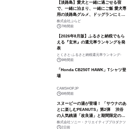
【淡路島】愛犬と一緒に過ごせる宿
で、一緒に泊まり、一緒にご飯 愛犬専
用の淡路島グルメ、ドッグランにミニ
2
プール グランピングとトレーラーハウ
株式会社ぷらど
スの2施設で
7時間前
【2026年8月版】ふるさと納税でもら
える『玄米』の還元率ランキングを発
表
3
とくさと-ふるさと納税還元率ランキング-
9時間前
「Honda CB250T HAWK」Tシャツ登
場
4
CAMSHOP.JP
6時間前
スヌーピーの湯が登場！ 「サウナのあ
とに楽しむPEANUTS」第2弾 渋谷
の人気銭湯「改良湯」と期間限定のコ
5
ラボレーション サウナイキタイコラ
株式会社ソニー・クリエイティブプロダクツ
ボグッズも発売決定！
2日前