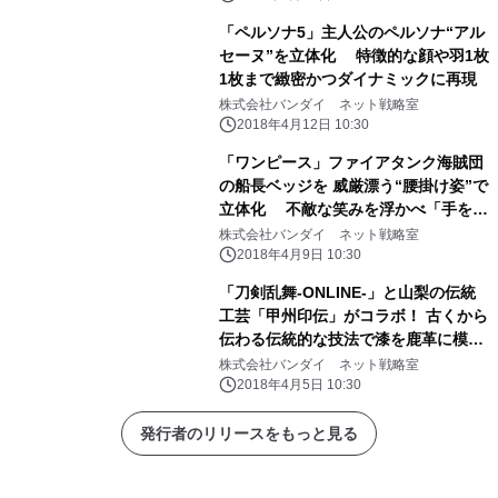
「ペルソナ5」主人公のペルソナ“アル
セーヌ”を立体化 特徴的な顔や羽1枚
1枚まで緻密かつダイナミックに再現
株式会社バンダイ ネット戦略室
2018年4月12日 10:30
「ワンピース」ファイアタンク海賊団
の船長ベッジを 威厳漂う“腰掛け姿”で
立体化 不敵な笑みを浮かべ「手を組
む・銃を構える」2ポーズを再現
株式会社バンダイ ネット戦略室
2018年4月9日 10:30
「刀剣乱舞-ONLINE-」と山梨の伝統
工芸「甲州印伝」がコラボ！ 古くから
伝わる伝統的な技法で漆を鹿革に模様
付けした商品！
株式会社バンダイ ネット戦略室
2018年4月5日 10:30
発行者のリリースをもっと見る