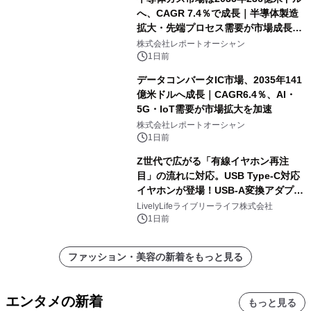
へ、CAGR 7.4％で成長｜半導体製造
拡大・先端プロセス需要が市場成長を
加速
株式会社レポートオーシャン
1日前
データコンバータIC市場、2035年141
億米ドルへ成長｜CAGR6.4％、AI・
5G・IoT需要が市場拡大を加速
株式会社レポートオーシャン
1日前
Z世代で広がる「有線イヤホン再注
目」の流れに対応。USB Type-C対応
イヤホンが登場！USB-A変換アダプタ
ー付きでスマホからパソコンまで幅広
LivelyLifeライブリーライフ株式会社
く活用可能
1日前
ファッション・美容の新着をもっと見る
エンタメの新着
もっと見る