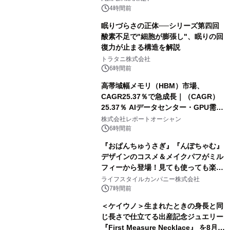
4時間前
眠りづらさの正体──シリーズ第四回
酸素不足で"細胞が膨張し"、眠りの回
復力が止まる構造を解説
トラタニ株式会社
6時間前
高帯域幅メモリ（HBM）市場、
CAGR25.37％で急成長｜（CAGR）
25.37％ AIデータセンター・GPU需要
拡大が2035年の市場成長を牽引
株式会社レポートオーシャン
6時間前
『おぱんちゅうさぎ』『んぽちゃむ』
デザインのコスメ＆メイクパフがミル
フィーから登場！見ても使っても楽し
い、ポップでキュートなコレクショ
ライフスタイルカンパニー株式会社
ン。
7時間前
＜ケイウノ＞生まれたときの身長と同
じ長さで仕立てる出産記念ジュエリー
『First Measure Necklace』 を8月14