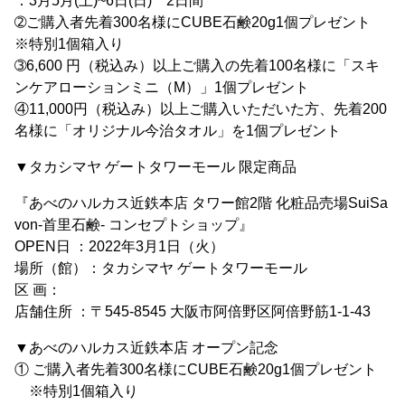
：3月5月(土)~6日(日) 2日間
➁ご購入者先着300名様にCUBE石鹸20g1個プレゼント
※特別1個箱入り
➂6,600 円（税込み）以上ご購入の先着100名様に「スキ
ンケアローションミニ（M）」1個プレゼント
④11,000円（税込み）以上ご購入いただいた方、先着200
名様に「オリジナル今治タオル」を1個プレゼント
▼タカシマヤ ゲートタワーモール 限定商品
『あべのハルカス近鉄本店 タワー館2階 化粧品売場SuiSa
von-首里石鹸- コンセプトショップ』
OPEN日 ：2022年3月1日（火）
場所（館）：タカシマヤ ゲートタワーモール
区 画：
店舗住所 ：〒545-8545 大阪市阿倍野区阿倍野筋1-1-43
▼あべのハルカス近鉄本店 オープン記念
① ご購入者先着300名様にCUBE石鹸20g1個プレゼント
※特別1個箱入り