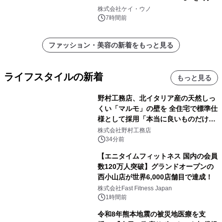
日(金)に発売
株式会社ケイ・ウノ
7時間前
ファッション・美容の新着をもっと見る
ライフスタイルの新着
もっと見る
野村工務店、北イタリア産の天然しっ
くい「マルモ」の壁を 全住宅で標準仕
様として採用「本当に良いものだけに
こだわる」
株式会社野村工務店
34分前
【エニタイムフィットネス 国内の会員
数120万人突破】グランドオープンの
西小山店が世界6,000店舗目で達成！
株式会社Fast Fitness Japan
1時間前
令和8年熊本地震の被災地医療を支