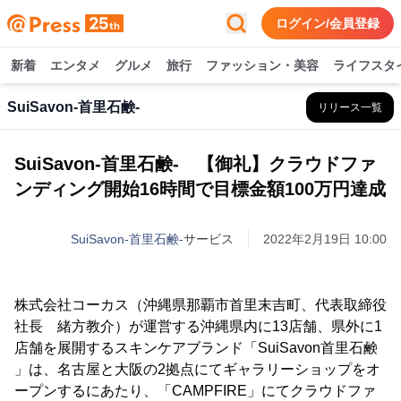
ログイン/会員登録
新着
エンタメ
グルメ
旅行
ファッション・美容
ライフスタ
SuiSavon-首里石鹸-
リリース一覧
SuiSavon-首里石鹸- 【御礼】クラウドファ
ンディング開始16時間で目標金額100万円達成
SuiSavon-首里石鹸-
サービス
2022年2月19日 10:00
株式会社コーカス（沖縄県那覇市首里末吉町、代表取締役
社長 緒方教介）が運営する沖縄県内に13店舗、県外に1
店舗を展開するスキンケアブランド「SuiSavon首里石鹸
」は、名古屋と大阪の2拠点にてギャラリーショップをオ
ープンするにあたり、「CAMPFIRE」にてクラウドファ