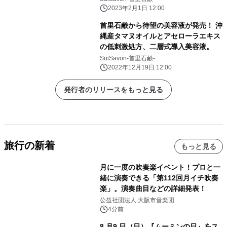
2023年2月1日 12:00
首里石鹸から待望の美容液が発売！ 沖
縄産タマヌオイルとアセローラエキス
の低刺激処方、二層式導入美容液。
SuiSavon-首里石鹸-
2022年12月19日 12:00
発行者のリリースをもっと見る
旅行の新着
もっと見る
月に一度の吹奏楽イベント！プロと一
緒に演奏できる「第112回月イチ吹奏
楽」。演奏曲目などの詳細発表！
公益社団法人 大阪市音楽団
4分前
8 月9 日（日）『ムーミンの日』をス