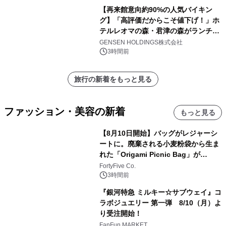
【再来館意向約90%の人気バイキン
グ】「高評価だからこそ値下げ！」ホ
テルレオマの森・君津の森がランチバ
イキングの価格改定&繁忙日料金撤廃
GENSEN HOLDINGS株式会社
を実施
3時間前
旅行の新着をもっと見る
ファッション・美容の新着
もっと見る
【8月10日開始】バッグがレジャーシ
ートに。廃棄される小麦粉袋から生ま
れた「Origami Picnic Bag」が
Makuakeに登場
FortyFive Co.
3時間前
『銀河特急 ミルキー☆サブウェイ』コ
ラボジュエリー 第一弾 8/10（月）よ
り受注開始！
FanFun MARKET