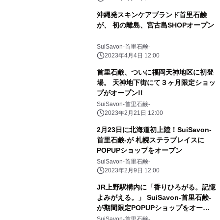
沖縄発スキンケアブランド首里石鹸
が、 初の離島、宮古島SHOPオープン
SuiSavon-首里石鹸-
2023年4月4日 12:00
首里石鹸、ついに福岡天神地区に初登
場。 天神地下街にて３ヶ月限定ショッ
プがオープン!!
SuiSavon-首里石鹸-
2023年2月21日 12:00
2月23日に北海道初上陸！SuiSavon-
首里石鹸-が 札幌ステラプレイスに
POPUPショップをオープン
SuiSavon-首里石鹸-
2023年2月9日 12:00
JR上野駅構内に「香りひろがる。記憶
よみがえる。」 SuiSavon-首里石鹸-
が期間限定POPUPショップをオープ
ン
SuiSavon-首里石鹸-