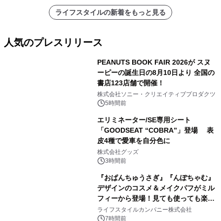
ライフスタイルの新着をもっと見る
人気のプレスリリース
PEANUTS BOOK FAIR 2026が スヌ
ーピーの誕生日の8月10日より 全国の
書店123店舗で開催！
1
株式会社ソニー・クリエイティブプロダクツ
5時間前
エリミネーター/SE専用シート
「GOODSEAT “COBRA”」登場 表
皮4種で愛車を自分色に
2
株式会社グッズ
3時間前
『おぱんちゅうさぎ』『んぽちゃむ』
デザインのコスメ＆メイクパフがミル
フィーから登場！見ても使っても楽し
3
い、ポップでキュートなコレクショ
ライフスタイルカンパニー株式会社
ン。
7時間前