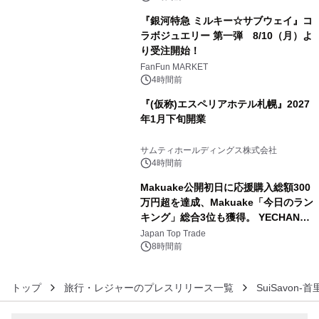
『銀河特急 ミルキー☆サブウェイ』コ
ラボジュエリー 第一弾 8/10（月）よ
り受注開始！
4
FanFun MARKET
4時間前
『(仮称)エスペリアホテル札幌』2027
年1月下旬開業
5
サムティホールディングス株式会社
4時間前
Makuake公開初日に応援購入総額300
万円超を達成、Makuake「今日のラン
キング」総合3位も獲得。 YECHAN音
6
浴シンギングボウル第2弾の大型サイ
Japan Top Trade
ズ（XL・2XL・3XL）を先行販売中
8時間前
トップ
旅行・レジャーのプレスリリース一覧
SuiSavon-