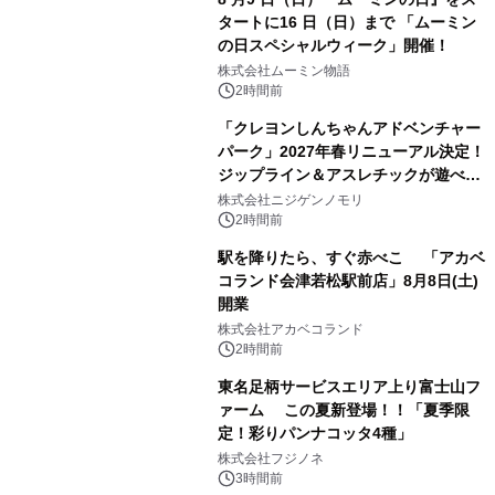
タートに16 日（日）まで 「ムーミン
の日スペシャルウィーク」開催！
株式会社ムーミン物語
2時間前
「クレヨンしんちゃんアドベンチャー
パーク」2027年春リニューアル決定！
ジップライン＆アスレチックが遊べる
のは今年が最後！ 「ラスト！ドキがム
株式会社ニジゲンノモリ
ネムネ～大作戦！」始動
2時間前
駅を降りたら、すぐ赤べこ 「アカベ
コランド会津若松駅前店」8月8日(土)
開業
株式会社アカベコランド
2時間前
東名足柄サービスエリア上り富士山フ
ァーム この夏新登場！！「夏季限
定！彩りパンナコッタ4種」
株式会社フジノネ
3時間前