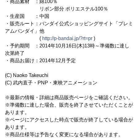
・商品素材 ：綿100％
リボン部分 ポリエステル100％
・生産国 ：中国
・販売ルート：バンダイ公式ショッピングサイト「プレミ
アムバンダイ」他
(
http://p-bandai.jp/?rt=pr
)
・予約期間 ：2014年10月16日(木)13時～準備数に達し
次第終了
・商品お届け：2014年12月予定
(C) Naoko Takeuchi
(C) 武内直子・PNP・東映アニメーション
※最新の情報・詳細は商品販売ページをご確認ください。
※準備数に達した場合、販売を終了させていただくことが
あります。
※ページにアクセスした時点で販売が終了している場合が
あります。
※商品仕様等は予告なく変更になる場合があります。