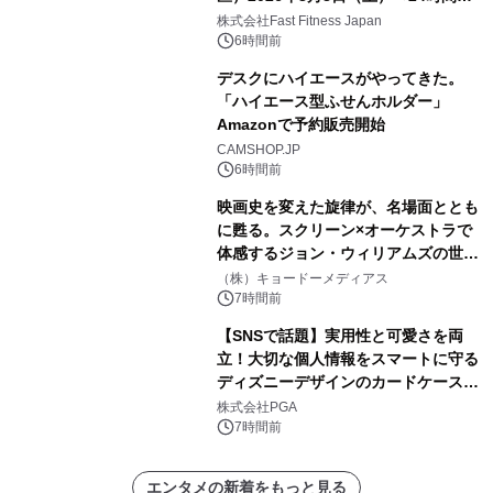
中無休のフィットネスジム＞
株式会社Fast Fitness Japan
6時間前
デスクにハイエースがやってきた。
「ハイエース型ふせんホルダー」
Amazonで予約販売開始
CAMSHOP.JP
6時間前
映画史を変えた旋律が、名場面ととも
に甦る。スクリーン×オーケストラで
体感するジョン・ウィリアムズの世
界。ジョン・ウィリアムズ：シネマ・
（株）キョードーメディアス
スペクタキュラー・コンサート 開催決
7時間前
定！
【SNSで話題】実用性と可愛さを両
立！大切な個人情報をスマートに守る
ディズニーデザインのカードケースを
株式会社PGAが8月7日発売
株式会社PGA
7時間前
エンタメの新着をもっと見る