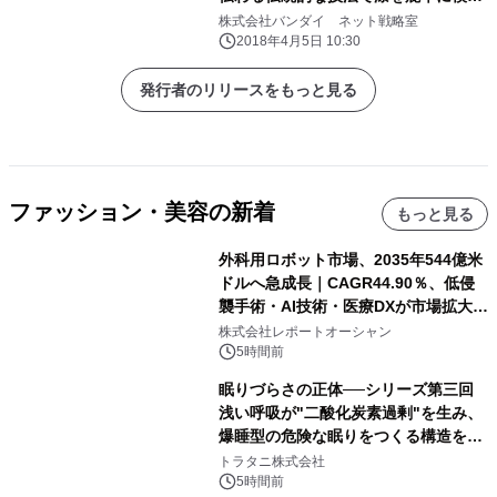
付けした商品！
株式会社バンダイ ネット戦略室
2018年4月5日 10:30
発行者のリリースをもっと見る
ファッション・美容の新着
もっと見る
外科用ロボット市場、2035年544億米
ドルへ急成長｜CAGR44.90％、低侵
襲手術・AI技術・医療DXが市場拡大を
牽引
株式会社レポートオーシャン
5時間前
眠りづらさの正体──シリーズ第三回
浅い呼吸が"二酸化炭素過剰"を生み、
爆睡型の危険な眠りをつくる構造を解
説
トラタニ株式会社
5時間前