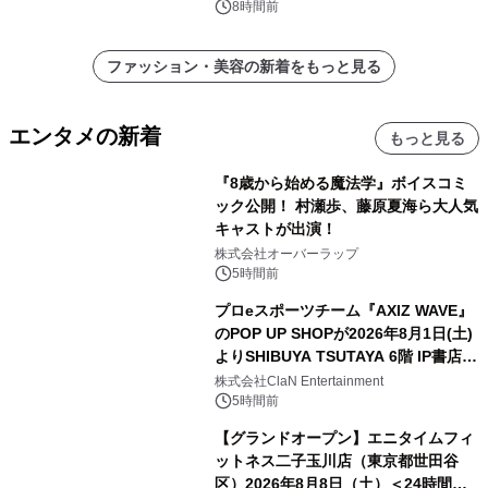
8時間前
ファッション・美容の新着をもっと見る
エンタメの新着
もっと見る
『8歳から始める魔法学』ボイスコミ
ック公開！ 村瀬歩、藤原夏海ら大人気
キャストが出演！
株式会社オーバーラップ
5時間前
プロeスポーツチーム『AXIZ WAVE』
のPOP UP SHOPが2026年8月1日(土)
よりSHIBUYA TSUTAYA 6階 IP書店で
開催決定！！
株式会社ClaN Entertainment
5時間前
【グランドオープン】エニタイムフィ
ットネス二子玉川店（東京都世田谷
区）2026年8月8日（土）＜24時間年