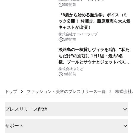
るパッケージ～ 9月1日(火)秋田県内で
9時間前
販売開始
『8歳から始める魔法学』ボイスコミ
ック公開！ 村瀬歩、藤原夏海ら大人気
キャストが出演！
5
株式会社オーバーラップ
5時間前
淡路島の一棟貸しヴィラを2泊、"私た
ちだけ"の別荘に 1日1組・最大8名
様、プールとサウナとジェットバス付
6
きで Villa Mon Temps AWAJIの連泊
株式会社ぷらど
素泊りプラン
7時間前
トップ
ファッション・美容のプレスリリース一覧
株式会社
プレスリリース配信
サポート