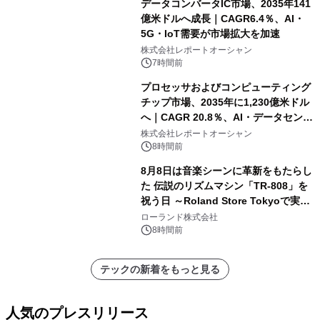
データコンバータIC市場、2035年141
億米ドルへ成長｜CAGR6.4％、AI・
5G・IoT需要が市場拡大を加速
株式会社レポートオーシャン
7時間前
プロセッサおよびコンピューティング
チップ市場、2035年に1,230億米ドル
へ｜CAGR 20.8％、AI・データセンタ
ー需要が成長を牽引
株式会社レポートオーシャン
8時間前
8月8日は音楽シーンに革新をもたらし
た 伝説のリズムマシン「TR-808」を
祝う日 ～Roland Store Tokyoで実機
を展示しての 記念キャンペーンを開
ローランド株式会社
催 英国ラジオ「NTS」の 特別プログ
8時間前
ラムや、「TR-808」を愛する伝説的
アーティストを フィーチャーしたアニ
テックの新着をもっと見る
メーションを公開～
人気のプレスリリース