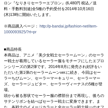
ロン『なりきりセーラーエプロン』(6,480円 税込／送
料・手数料別途)全5種の予約受付を2014年10月16日
(木)13時に開始いたします。
※商品購入ページ：
http://p-bandai.jp/fashion-net/item-
1000093925/?rt=pr
■商品特長
本商品は、アニメ「美少女戦士セーラームーン」のセーラ
ー戦士が着用しているセーラー服をモチーフにしたエプロ
ンシリーズの第2弾です。2014年8月に発売され好評をい
ただいた第1弾のセーラームーンver.に続き、今回はセー
ラーちびムーン、セーラーマーキュリー、セーラーマー
ズ、セーラージュピター、セーラーヴィーナスの5種が登
場。
頭から被る形状でセーラー服の襟部分まで再現し、後ろの
サテンリボンを結べばセーラー戦士に変身できます。ま
た、各戦士のイメージカラーと全セーラー戦士統一のオフ