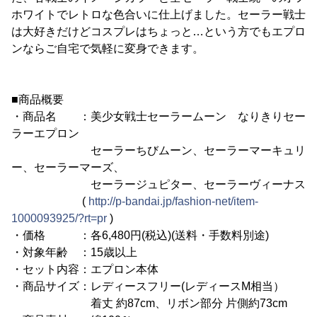
ホワイトでレトロな色合いに仕上げました。セーラー戦士
は大好きだけどコスプレはちょっと…という方でもエプロ
ンならご自宅で気軽に変身できます。
■商品概要
・商品名 ：美少女戦士セーラームーン なりきりセー
ラーエプロン
セーラーちびムーン、セーラーマーキュリ
ー、セーラーマーズ、
セーラージュピター、セーラーヴィーナス
(
http://p-bandai.jp/fashion-net/item-
1000093925/?rt=pr
)
・価格 ：各6,480円(税込)(送料・手数料別途)
・対象年齢 ：15歳以上
・セット内容：エプロン本体
・商品サイズ：レディースフリー(レディースM相当）
着丈 約87cm、リボン部分 片側約73cm