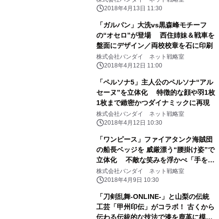
2018年4月13日 11:30
「ガルパン」大洗vs黒森峰モチーフ
の“オセロ”が登場 西住姉妹＆戦車を
盤面にデザイン／両校校章を石に印刷
株式会社バンダイ ネット戦略室
2018年4月12日 11:00
「ペルソナ5」主人公のペルソナ“アル
セーヌ”を立体化 特徴的な顔や羽1枚
1枚まで緻密かつダイナミックに再現
株式会社バンダイ ネット戦略室
2018年4月12日 10:30
「ワンピース」ファイアタンク海賊団
の船長ベッジを 威厳漂う“腰掛け姿”で
立体化 不敵な笑みを浮かべ「手を組
む・銃を構える」2ポーズを再現
株式会社バンダイ ネット戦略室
2018年4月9日 10:30
「刀剣乱舞-ONLINE-」と山梨の伝統
工芸「甲州印伝」がコラボ！ 古くから
伝わる伝統的な技法で漆を鹿革に模様