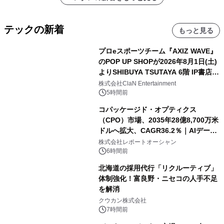
テックの新着
もっと見る
プロeスポーツチーム『AXIZ WAVE』
のPOP UP SHOPが2026年8月1日(土)
よりSHIBUYA TSUTAYA 6階 IP書店で
開催決定！！
株式会社ClaN Entertainment
5時間前
コパッケージド・オプティクス
（CPO）市場、2035年28億8,700万米
ドルへ拡大、CAGR36.2％｜AIデータ
センター・高速光通信需要が成長を加
株式会社レポートオーシャン
速
6時間前
北海道の採用代行「リクルーティブ」
体制強化！富良野・ニセコの人手不足
を解消
クウカン株式会社
7時間前