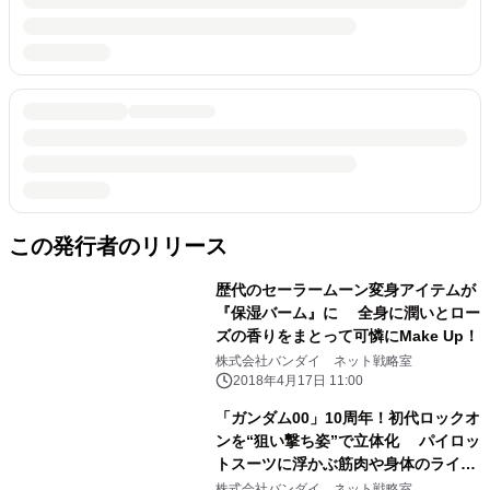
この発行者のリリース
歴代のセーラームーン変身アイテムが
『保湿バーム』に 全身に潤いとロー
ズの香りをまとって可憐にMake Up！
株式会社バンダイ ネット戦略室
2018年4月17日 11:00
「ガンダム00」10周年！初代ロックオ
ンを“狙い撃ち姿”で立体化 パイロッ
トスーツに浮かぶ筋肉や身体のライン
まで再現
株式会社バンダイ ネット戦略室