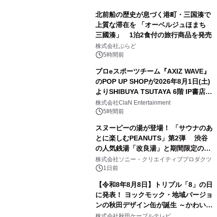
北前船の歴史が息づく港町・三国湊で
上質な滞在を 「オーベルジュほまち
三國湊」 1泊2食付の旅行商品を発売
1
株式会社ぷらど
5時間前
プロeスポーツチーム『AXIZ WAVE』
のPOP UP SHOPが2026年8月1日(土)
よりSHIBUYA TSUTAYA 6階 IP書店で
2
開催決定！！
株式会社ClaN Entertainment
5時間前
スヌーピーの湯が登場！ 「サウナのあ
とに楽しむPEANUTS」第2弾 渋谷
の人気銭湯「改良湯」と期間限定のコ
3
ラボレーション サウナイキタイコラ
株式会社ソニー・クリエイティブプロダクツ
ボグッズも発売決定！
1日前
【令和8年8月8日】トリプル「8」の日
に発表！ ヨックモック・地域バージョ
ンの秋田デザイン缶が誕生 ～かわいい
4
秋田犬の子犬と秋田の四季と名所を巡
株式会社秋田ケーブルテレビ