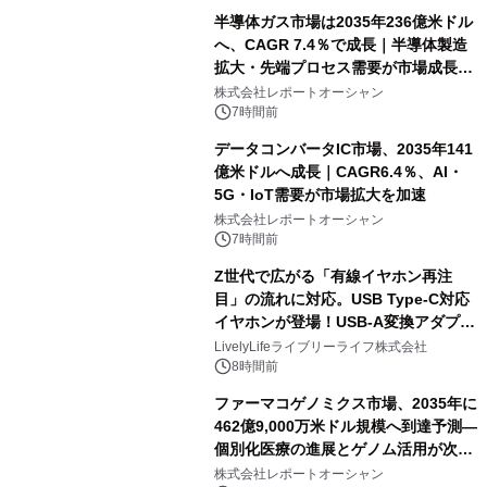
半導体ガス市場は2035年236億米ドル
へ、CAGR 7.4％で成長｜半導体製造
拡大・先端プロセス需要が市場成長を
加速
株式会社レポートオーシャン
7時間前
データコンバータIC市場、2035年141
億米ドルへ成長｜CAGR6.4％、AI・
5G・IoT需要が市場拡大を加速
株式会社レポートオーシャン
7時間前
Z世代で広がる「有線イヤホン再注
目」の流れに対応。USB Type-C対応
イヤホンが登場！USB-A変換アダプタ
ー付きでスマホからパソコンまで幅広
LivelyLifeライブリーライフ株式会社
く活用可能
8時間前
ファーマコゲノミクス市場、2035年に
462億9,000万米ドル規模へ到達予測―
個別化医療の進展とゲノム活用が次世
代ヘルスケア投資を加速
株式会社レポートオーシャン