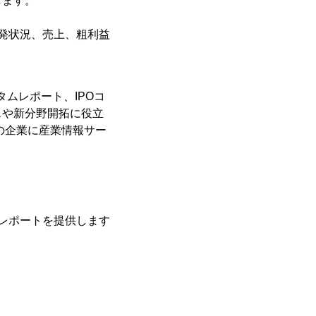
します。
発状況、売上、粗利益
タムレポート、IPOコ
スや新分野開拓に役立
の企業に産業情報サー
レポートを提供します