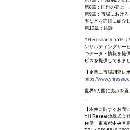
第7章：地域別の売上、
第8章：国別の売上、パ
第9章：市場におけ
率などを詳細に紹介
第10章：結論
YH Research
ンサルティングサー
つデータ・情報を提供
ビスを提供してきま
【企業に市場調査レポー
https://www.yhresearc
世界5カ国に拠点を
。
【本件に関するお問
YH Research株式会
住所：東京都中央区勝ど