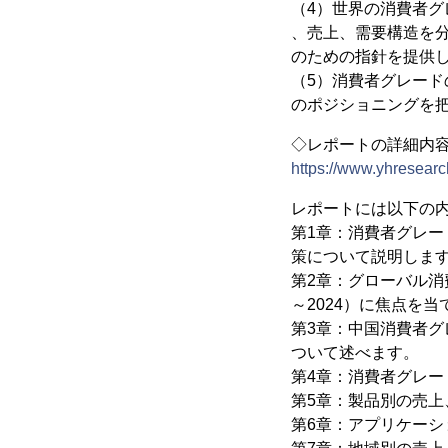
（4）世界の消費者
、売上、需要構造を
のための指針を提供
（5）消費者グレー
のポジショニングを
◇レポートの詳細内
https://www.yhresearc
レポートには以下の
第1章：消費者グレ
策について説明しま
第2章：グローバル消
～2024）に焦点を当
第3章：中国消費者グ
ついて述べます。
第4章：消費者グレ
第5章：製品別の売上、
第6章：アプリケーショ