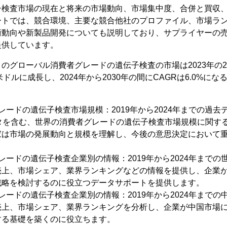
子検査市場の現在と将来の市場動向、市場集中度、合併と買収
ートでは、競合環境、主要な競合他社のプロファイル、市場ラ
術動向や新製品開発についても説明しており、サプライヤーの
提供しています。
によるとのグローバル消費者グレードの遺伝子検査の市場は2023年の2
百万米ドルに成長し、2024年から2030年の間にCAGRは6.0%
ードの遺伝子検査市場規模：2019年から2024年までの過去デー
ータを含む、世界の消費者グレードの遺伝子検査市場規模に関す
家は市場の発展動向と規模を理解し、今後の意思決定において
レードの遺伝子検査企業別の情報：2019年から2024年まで
売上、市場シェア、業界ランキングなどの情報を提供し、企業
戦略を検討するのに役立つデータサポートを提供します。
レードの遺伝子検査企業別の情報：2019年から2024年まで
売上、市場シェア、業界ランキングを分析し、企業が中国市場
する基礎を築くのに役立ちます。