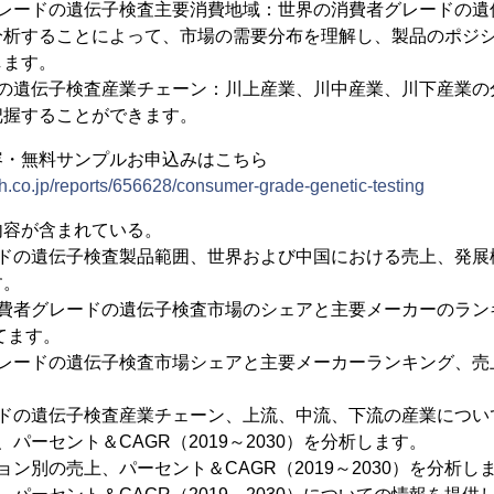
グレードの遺伝子検査主要消費地域：世界の消費者グレードの遺
分析することによって、市場の需要分布を理解し、製品のポジ
します。
ドの遺伝子検査産業チェーン：川上産業、川中産業、川下産業の
把握することができます。
容・無料サンプルお申込みはこちら
h.co.jp/reports/656628/consumer-grade-genetic-testing
内容が含まれている。
ードの遺伝子検査製品範囲、世界および中国における売上、発展
す。
費者グレードの遺伝子検査市場のシェアと主要メーカーのランキ
てます。
レードの遺伝子検査市場シェアと主要メーカーランキング、売上（
ードの遺伝子検査産業チェーン、上流、中流、下流の産業につい
パーセント＆CAGR（2019～2030）を分析します。
ン別の売上、パーセント＆CAGR（2019～2030）を分析し