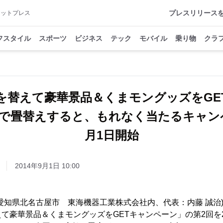
プレスリリース
アットプレス
フスタイル
スポーツ
ビジネス
テック
モバイル
乗り物
クラ
を替えて豪華景品＆くまモングッズをG
で畳替えすると、もれなく当たるキャンペ
月1日開始
2014年9月1日 10:00
愛知県北名古屋市 東海機器工業株式会社内、代表：内藤 誠治
て豪華景品＆くまモングッズをGETキャンペーン」の第2回を20