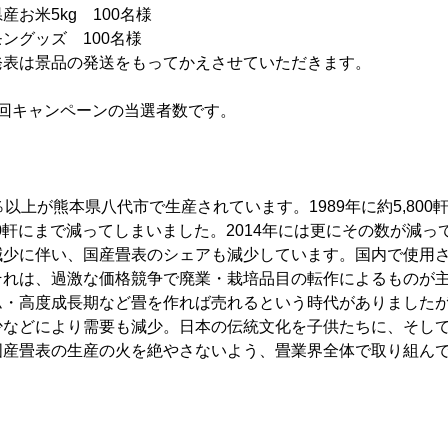
kg 100名様
ズ 100名様
発表は景品の発送をもってかえさせていただきます。
2回キャンペーンの当選者数です。
％以上が熊本県八代市で生産されています。1989年に約5,800
600軒にまで減ってしまいました。2014年には更にその数が減っ
減少に伴い、国産畳表のシェアも減少しています。国内で使用さ
それは、過激な価格競争で廃業・栽培品目の転作によるものが
ム・高度成長期など畳を作れば売れるという時代がありました
少などにより需要も減少。日本の伝統文化を子供たちに、そし
国産畳表の生産の火を絶やさないよう、畳業界全体で取り組ん