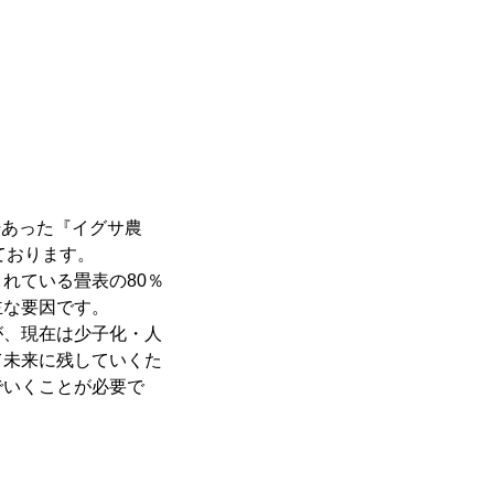
軒あった『イグサ農
ております。
れている畳表の80％
主な要因です。
が、現在は少子化・人
て未来に残していくた
でいくことが必要で