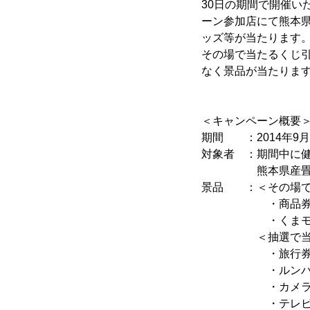
30日の期間で開催い
ーン参加店にて熊本
ッズ等が当たります
その場で当たるくじ
なく景品が当たりま
＜キャンペーン概要
期間 ：2014年9月1日
対象者 ：期間中に
熊本県産畳表で
景品 ：＜その場で
・商品券2千円分
・くまモンオリジ
＜抽選で当た
・旅行券10万
・ルンバ 
・カメラ 
・テレビ32