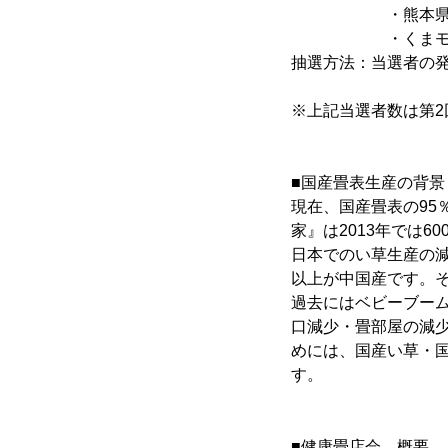
・熊本県産お米5
・くまモングッ
抽選方法：当選者の
※上記当選者数は第
■国産畳表生産の背景
現在、国産畳表の95
家』は2013年では
日本でのい草生産の
以上が中国産です。
過去にはベビーブー
口減少・畳部屋の減
めには、国産い草・
す。
■健康畳店会 概要