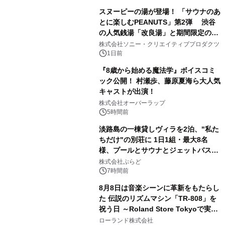
販売開始
スヌーピーの湯が登場！ 「サウナのあ
とに楽しむPEANUTS」第2弾 渋谷
の人気銭湯「改良湯」と期間限定のコ
2
ラボレーション サウナイキタイコラ
株式会社ソニー・クリエイティブプロダクツ
ボグッズも発売決定！
1日前
『8歳から始める魔法学』ボイスコミ
ック公開！ 村瀬歩、藤原夏海ら大人気
キャストが出演！
3
株式会社オーバーラップ
5時間前
淡路島の一棟貸しヴィラを2泊、"私た
ちだけ"の別荘に 1日1組・最大8名
様、プールとサウナとジェットバス付
4
きで Villa Mon Temps AWAJIの連泊
株式会社ぷらど
素泊りプラン
7時間前
8月8日は音楽シーンに革新をもたらし
た 伝説のリズムマシン「TR-808」を
祝う日 ～Roland Store Tokyoで実機
5
を展示しての 記念キャンペーンを開
ローランド株式会社