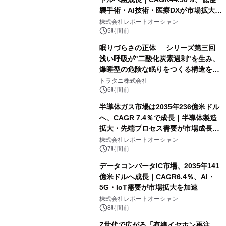
襲手術・AI技術・医療DXが市場拡大を
牽引
株式会社レポートオーシャン
5時間前
眠りづらさの正体──シリーズ第三回
浅い呼吸が"二酸化炭素過剰"を生み、
爆睡型の危険な眠りをつくる構造を解
説
トラタニ株式会社
6時間前
半導体ガス市場は2035年236億米ドル
へ、CAGR 7.4％で成長｜半導体製造
拡大・先端プロセス需要が市場成長を
加速
株式会社レポートオーシャン
7時間前
データコンバータIC市場、2035年141
億米ドルへ成長｜CAGR6.4％、AI・
5G・IoT需要が市場拡大を加速
株式会社レポートオーシャン
8時間前
Z世代で広がる「有線イヤホン再注