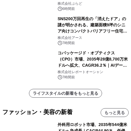
株式会社ぷらど
6時間前
SNS200万回再生の「消えたドア」の
謎が明かされる、建築面積9坪のシニ
ア向けコンパクトバリアフリー住宅が
誕生
株式会社アース
7時間前
コパッケージド・オプティクス
（CPO）市場、2035年28億8,700万米
ドルへ拡大、CAGR36.2％｜AIデータ
センター・高速光通信需要が成長を加
株式会社レポートオーシャン
速
7時間前
ライフスタイルの新着をもっと見る
ファッション・美容の新着
もっと見る
外科用ロボット市場、2035年544億米
ドルへ急成長｜CAGR44.90％、低侵