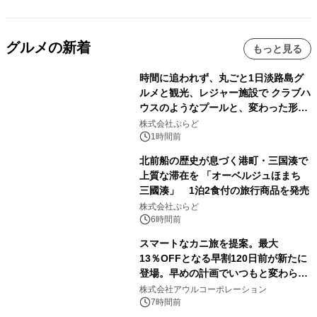
グルメの新着
もっと見る
時間に追われず、丸ごと1日淡路島グ
ルメと観光、レジャー施設で クラブハ
ウスのようなプールと、変わった形の
サウナも 「THE BOXY AWAJI」のお
株式会社ぷらど
得な素泊まり連泊プランで
1時間前
北前船の歴史が息づく港町・三国湊で
上質な滞在を 「オーベルジュほまち
三國湊」 1泊2食付の旅行商品を発売
株式会社ぷらど
6時間前
スマートなカニ旅を提案。最大
13％OFFとなる早割120日前が新たに
登場。早めの計画でいつもと変わらぬ
大人の冬旅を。ー夕日ヶ浦温泉「佳松
株式会社アウルコーポレーション
苑 別邸ふうか」ー
7時間前