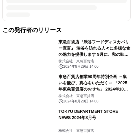
この発行者のリリース
東急百貨店『渋谷フードディスカバリ
ー宣言』 渋谷を訪れる人々に多様な食
の魅力を提供します 9月に、秋の味覚
を取り揃えた「SHIBUYA FOOD
株式会社 東急百貨店
DUNGEON」を開催！
2024年8月29日 14:00
東急百貨店創業90周年特別企画 ～集
いを慶び、真心をいただく～ 「2025
年東急百貨店のおせち」 2024年10月1
日（火）から承り開始
株式会社 東急百貨店
2024年8月28日 14:00
TOKYU DEPARTMENT STORE
NEWS 2024年8月号
株式会社 東急百貨店