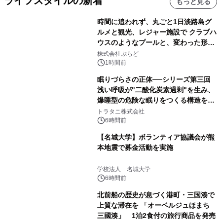
ライフスタイルの新着
もっと見る
時間に追われず、丸ごと1日淡路島グ
ルメと観光、レジャー施設で クラブハ
ウスのようなプールと、変わった形の
サウナも 「THE BOXY AWAJI」のお
株式会社ぷらど
得な素泊まり連泊プランで
1時間前
眠りづらさの正体──シリーズ第三回
浅い呼吸が"二酸化炭素過剰"を生み、
爆睡型の危険な眠りをつくる構造を解
説
トラタニ株式会社
6時間前
【名城大学】ボランティア協議会が熊
本地震で募金活動を実施
学校法人 名城大学
6時間前
北前船の歴史が息づく港町・三国湊で
上質な滞在を 「オーベルジュほまち
三國湊」 1泊2食付の旅行商品を発売