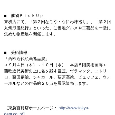
■ 催物ＰｉｃｋＵｐ
東横店にて、「第２回なごや・なにわ味巡り」、「第２回
九州浪漫紀行」といった、ご当地グルメや工芸品を一堂に
集めた物産展を開催します。
■ 美術情報
「西欧近代絵画逸品展」
＜９月４日（木）～１０日（水） 本店８階美術画廊＞
西欧近代美術史上に名を残す巨匠、ヴラマンク、ユトリ
ロ、藤田嗣治、シャガール、荻須高徳、ビュッフェ、ウォ
ーホルなどの作品約２０点を展示販売します。
【東急百貨店ホームページ：
http://www.tokyu-
dept.co.jp/】