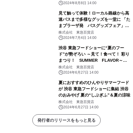
2024年8月8日 14:00
見て触って体験！ローカル路線から高
速バスまで多様なグッズを一堂に 「た
まプラーザ発 バスグッズフェア」を
開催
株式会社 東急百貨店
2024年7月4日 14:00
渋谷 東急フードショーに“夏のフー
ド”が勢ぞろい ～見て！食べて！ 彩り
まつり！ SUMMER FLAVOR～
「Foodshow Special Week」開催
株式会社 東急百貨店
2024年6月27日 14:00
夏におすすめのひんやりサマーフード
が 渋谷 東急フードショーに集結 渋谷
のおみやげ 夏の“しぶぎふ”＆夏の涼味
株式会社 東急百貨店
2024年6月27日 14:00
発行者のリリースをもっと見る