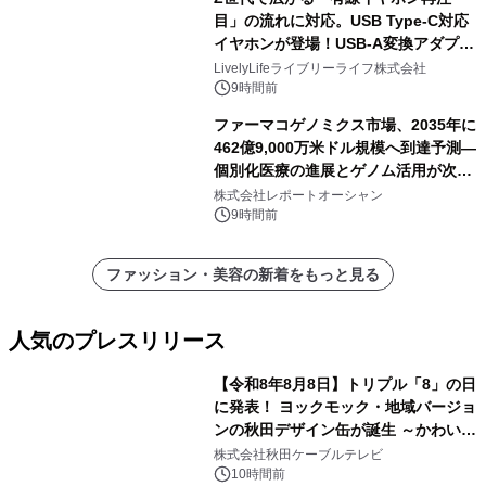
目」の流れに対応。USB Type-C対応
イヤホンが登場！USB-A変換アダプタ
ー付きでスマホからパソコンまで幅広
LivelyLifeライブリーライフ株式会社
く活用可能
9時間前
ファーマコゲノミクス市場、2035年に
462億9,000万米ドル規模へ到達予測―
個別化医療の進展とゲノム活用が次世
代ヘルスケア投資を加速
株式会社レポートオーシャン
9時間前
ファッション・美容の新着をもっと見る
人気のプレスリリース
【令和8年8月8日】トリプル「8」の日
に発表！ ヨックモック・地域バージョ
ンの秋田デザイン缶が誕生 ～かわいい
1
秋田犬の子犬と秋田の四季と名所を巡
株式会社秋田ケーブルテレビ
るパッケージ～ 9月1日(火)秋田県内で
10時間前