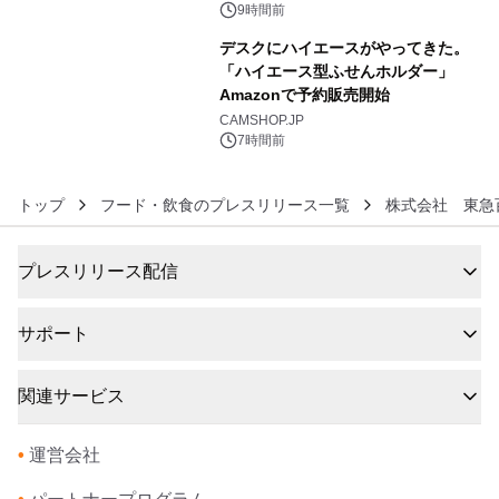
催 英国ラジオ「NTS」の 特別プログ
9時間前
ラムや、「TR-808」を愛する伝説的
デスクにハイエースがやってきた。
アーティストを フィーチャーしたアニ
「ハイエース型ふせんホルダー」
メーションを公開～
Amazonで予約販売開始
6
CAMSHOP.JP
7時間前
トップ
フード・飲食のプレスリリース一覧
株式会社 東急
プレスリリース配信
サポート
関連サービス
•
運営会社