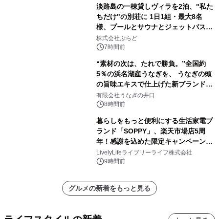
淡路島の一棟貸しヴィラを2泊、"私た
ちだけ"の別荘に 1日1組・最大8名
様、プールとサウナとジェットバス付
きで Villa Mon Temps AWAJIの連泊
株式会社ぷらど
素泊りプラン
7時間前
“素材の次は、たれで勝負。”全国約
5％の浜名湖産うなぎを、 うなぎの頭
の旨味エキスで仕上げた新ブランド
「井口の誉」誕生
有限会社うなぎの井口
8時間前
暮らしをもっと便利にする生活家電ブ
ランド「SOPPY」、楽天市場店5周
年！感謝を込めた限定キャンペーンを
8月10日より開催
LivelyLifeライブリーライフ株式会社
9時間前
グルメの新着をもっと見る