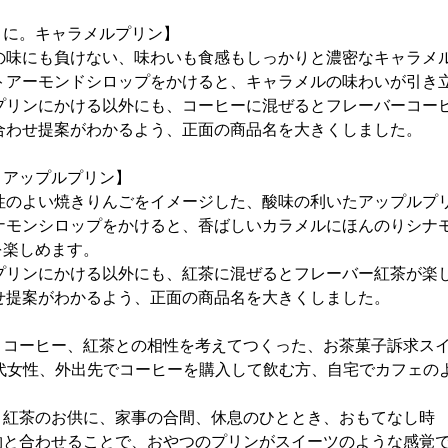
ょに。キャラメルプリン】
ーの味にも負けない、味わいも食感もしっかりと濃密なキャラメ
ストアーモンドシロップをかけると、キャラメルの味わいが引き
はプリンにかける以外にも、コーヒーに混ぜるとフレーバーコー
べ合わせ提案がわかるよう、正面の商品名を大きくしました。
。アップルプリン】
相性のよい焼きりんごをイメージした、酸味の利いたアップルプ
シナモンシロップをかけると、香ばしいカラメルにほんのりシナ
を楽しめます。
はプリンにかける以外にも、紅茶に混ぜるとフレーバー紅茶が楽
わせ提案がわかるよう、正面の商品名を大きくしました。
：コーヒー、紅茶との相性を考えてつくった、お茶菓子訴求ス
0代女性、外出先でコーヒーを購入して飲む方、自宅でカフェの
、紅茶のお供に、家事の合間、休息のひととき、おもてなし時
物と合わせることで、おやつのプリンがスイーツのような感覚