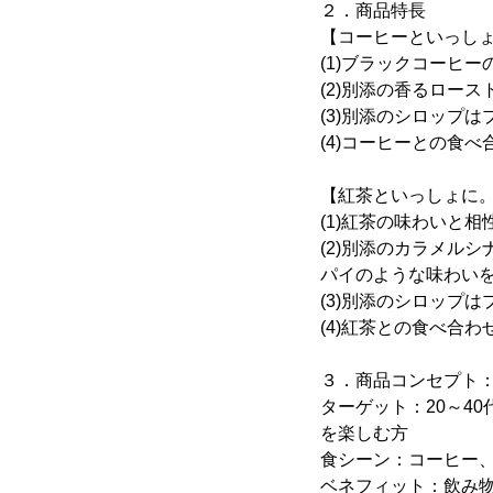
２．商品特長
【コーヒーといっし
(1)ブラックコーヒ
(2)別添の香るロー
(3)別添のシロップ
(4)コーヒーとの食
【紅茶といっしょに
(1)紅茶の味わいと
(2)別添のカラメル
パイのような味わい
(3)別添のシロップ
(4)紅茶との食べ合
３．商品コンセプト
ターゲット：20～4
を楽しむ方
食シーン：コーヒー
ベネフィット：飲み