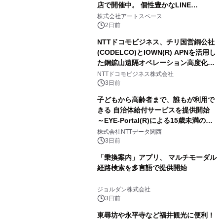
店で開催中。 個性豊かなLINE
FRIENDSの仲間たちが インテリアア
株式会社アートスペース
ートとして新たな魅力を発信。
2日前
NTTドコモビジネス、チリ国営銅公社
(CODELCO)とIOWN(R) APNを活用し
た銅鉱山遠隔オペレーション高度化に
向けた調査・実証を開始
NTTドコモビジネス株式会社
3日前
子どもから高齢者まで、誰もが利用で
きる 自治体給付サービスを提供開始
～EYE-Portal(R)による15歳未満の本
人認証と デジタルデバイド対策で実現
株式会社NTTデータ関西
～
3日前
「乗換案内」アプリ、 マルチモーダル
経路検索を多言語で提供開始
ジョルダン株式会社
3日前
東尋坊や永平寺など福井観光に便利！