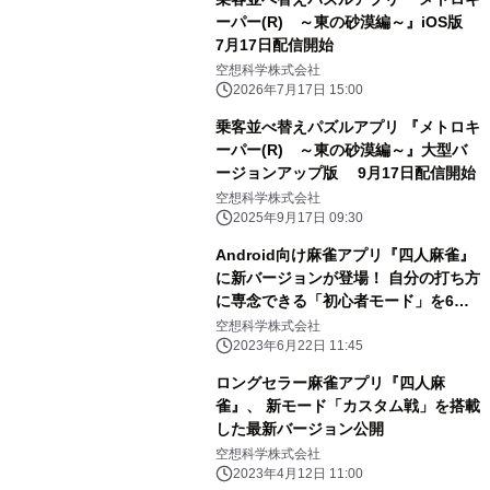
ーパー(R) ～東の砂漠編～』iOS版
7月17日配信開始
空想科学株式会社
2026年7月17日 15:00
乗客並べ替えパズルアプリ 『メトロキ
ーパー(R) ～東の砂漠編～』大型バ
ージョンアップ版 9月17日配信開始
空想科学株式会社
2025年9月17日 09:30
Android向け麻雀アプリ『四人麻雀』
に新バージョンが登場！ 自分の打ち方
に専念できる「初心者モード」を6月
21日に公開
空想科学株式会社
2023年6月22日 11:45
ロングセラー麻雀アプリ『四人麻
雀』、 新モード「カスタム戦」を搭載
した最新バージョン公開
空想科学株式会社
2023年4月12日 11:00