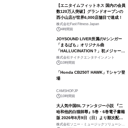
【エニタイムフィットネス 国内の会員
数120万人突破】グランドオープンの
西小山店が世界6,000店舗目で達成！
株式会社Fast Fitness Japan
4時間前
JOYSOUND LIVER所属のVシンガー
「まるぱも」オリジナル曲
「HALLUCINATION？」初メジャー配
信リリース決定！
株式会社テイチクエンタテインメント
10時間前
「Honda CB250T HAWK」Tシャツ登
場
CAMSHOP.JP
10時間前
大人気中国BLファンタジー小説 『二
哈和他的白猫師尊』5巻・6巻電子書籍
版 2026年8月9日（日）より順次配信
開始
株式会社ソニー・ミュージックソリューショ