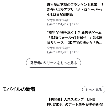
寿司詰め状態のフランケンを救出！？
新作パズルアプリ『メトロキーパー』
4月12日配信開始
空想科学株式会社
2016年4月12日 12:00
“漢字”が海を泳ぐ！？ 新感覚ゲーム
『魚類(ウォールイ)を探せ！』3月20
日リリース 3D空間の海から「魚偏
の漢字」を見つけよう！
空想科学株式会社
2014年3月20日 11:30
発行者のリリースをもっと見る
モバイルの新着
もっと見る
【初開催】人気スタンプ「LINE
FRIENDS」のアート展を 伊勢丹新宿