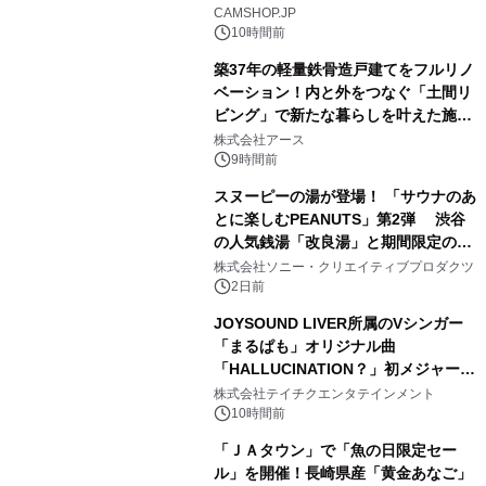
2
CAMSHOP.JP
10時間前
築37年の軽量鉄骨造戸建てをフルリノ
ベーション！内と外をつなぐ「土間リ
ビング」で新たな暮らしを叶えた施工
3
事例を株式会社アースが公開
株式会社アース
9時間前
スヌーピーの湯が登場！ 「サウナのあ
とに楽しむPEANUTS」第2弾 渋谷
の人気銭湯「改良湯」と期間限定のコ
4
ラボレーション サウナイキタイコラ
株式会社ソニー・クリエイティブプロダクツ
ボグッズも発売決定！
2日前
JOYSOUND LIVER所属のVシンガー
「まるぱも」オリジナル曲
「HALLUCINATION？」初メジャー配
5
信リリース決定！
株式会社テイチクエンタテインメント
10時間前
「ＪＡタウン」で「魚の日限定セー
ル」を開催！長崎県産「黄金あなご」