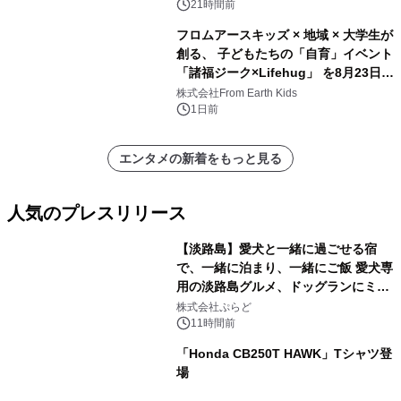
ンズ
21時間前
フロムアースキッズ × 地域 × 大学生が
創る、 子どもたちの「自育」イベント
「諸福ジーク×Lifehug」 を8月23日
(日)開催
株式会社From Earth Kids
1日前
エンタメの新着をもっと見る
人気のプレスリリース
【淡路島】愛犬と一緒に過ごせる宿
で、一緒に泊まり、一緒にご飯 愛犬専
用の淡路島グルメ、ドッグランにミニ
1
プール グランピングとトレーラーハウ
株式会社ぷらど
スの2施設で
11時間前
「Honda CB250T HAWK」Tシャツ登
場