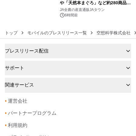
や「天然本まぐろ」など約280商品を
6
販売！～毎月１０日の定例企画～
JA全農の産直通販JAタウン
6時間前
トップ
モバイルのプレスリリース一覧
空想科学株式会社
プレスリリース配信
サポート
関連サービス
•
運営会社
•
パートナープログラム
•
利用規約