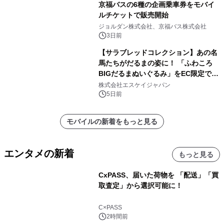
京福バスの6種の企画乗車券をモバイ
ルチケットで販売開始
ジョルダン株式会社、京福バス株式会社
3日前
【サラブレッドコレクション】あの名
馬たちがだるまの姿に！ 「ふわころ
BIGだるまぬいぐるみ」をEC限定で受
注販売開始
株式会社エスケイジャパン
5日前
モバイルの新着をもっと見る
エンタメの新着
もっと見る
CxPASS、届いた荷物を 「配送」「買
取査定」から選択可能に！
C×PASS
2時間前