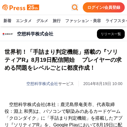
ログイン/会員登録
新着
エンタメ
グルメ
旅行
ファッション・美容
ライフスタ
空想科学株式会社
リリース一覧
世界初！「手詰まり判定機能」搭載の『ソリ
ティアR』8月19日配信開始 プレイヤーの求
める問題をレベルごとに都度作成！
空想科学株式会社
サービス
2014年8月19日 10:00
空想科学株式会社(本社：鹿児島県奄美市、代表取締
役：淵上 和男)は、パソコンで馴染みのあるカードゲーム
「クロンダイク」に「手詰まり判定機能」を搭載したアプ
リ『ソリティアR』を、Google Playにおいて8月19日に配