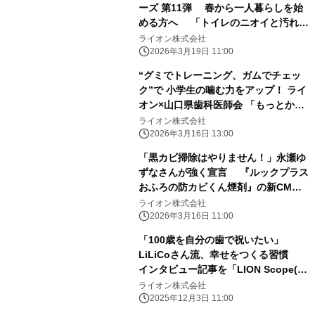
ーズ 第11弾 春から一人暮らしを始
める方へ 「トイレのニオイと汚れ」
は“使う前”のひと手間が勝負！ トイレ
ライオン株式会社
ケアのコツをご紹介 ～「くん煙」と
2026年3月19日 11:00
ちょこっと掃除で、汚さない新生活を
“グミでトレーニング、ガムでチェッ
～
ク”で 小学生の噛む力をアップ！ ライ
オン×山口県歯科医師会 「もっとかも
っとチャレンジ」第3弾を実施 ――30
ライオン株式会社
日継続すると噛む力の自己評価が 平均
2026年3月16日 13:00
「1.1」ポイント向上※――
「黒カビ掃除はやりません！」永瀬ゆ
ずなさんが強く宣言 『ルックプラス
おふろの防カビくん煙剤』の新CMを
2026年3月16日(月)より全国で放映開
ライオン株式会社
始
2026年3月16日 11:00
「100歳を自分の歯で祝いたい」
LiLiCoさん流、幸せをつくる習慣
インタビュー記事を「LION Scope(ラ
イオン スコープ)」で 12月3日公開
ライオン株式会社
2025年12月3日 11:00