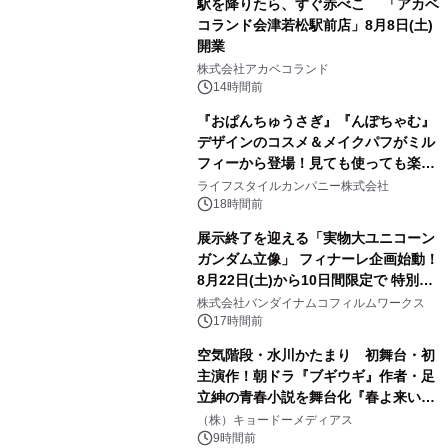
駅を降りたら、すぐ赤べこ 「アカベ
コランド会津若松駅前店」8月8日(土)
開業
3
株式会社アカベコランド
14時間前
『おぱんちゅうさぎ』『んぽちゃむ』
デザインのコスメ＆メイクパフがミル
フィーから登場！見ても使っても楽し
4
い、ポップでキュートなコレクショ
ライフスタイルカンパニー株式会社
ン。
18時間前
展示終了を迎える「実物大ユニコーン
ガンダム立像」 フィナーレ企画始動！
8月22日(土)から10日間限定で 特別映
5
像『UNICORN GUNDAM Statue ―
株式会社バンダイナムコフィルムワークス
BEYOND POSSIBILITY ―』を上映！
17時間前
空気階段・水川かたまり 初舞台・初
主演作！朝ドラ『ブギウギ』作者・足
立紳の青春小説を舞台化『春よ来い、
6
マジで来い』キービジュアル解禁！
（株）キョードーメディアス
9時間前