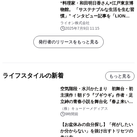
“料理家・和田明日香さん×江戸東京博
物館。 「サステナブルな生活を生む習
慣」” インタビュー記事を「LION
Scope(ライオン スコープ)」にて、
ライオン株式会社
2025年7月9日に公開
2025年7月9日 11:15
発行者のリリースをもっと見る
ライフスタイルの新着
もっと見る
空気階段・水川かたまり 初舞台・初
主演作！朝ドラ『ブギウギ』作者・足
立紳の青春小説を舞台化『春よ来い、
マジで来い』キービジュアル解禁！
（株）キョードーメディアス
9時間前
【お盆休みの自分探し】「何がしたい
か分からない」を抜け出すトリセツの