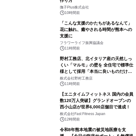
作り方
撫子Plus株式会社
10時間前
「こんな支援のかたちがあるなんて」
花に触れ、癒やされる時間が熊本への
支援に
フラワーライフ振興協議会
11時間前
野村工務店、北イタリア産の天然しっ
くい「マルモ」の壁を 全住宅で標準仕
様として採用「本当に良いものだけに
こだわる」
株式会社野村工務店
11時間前
【エニタイムフィットネス 国内の会員
数120万人突破】グランドオープンの
西小山店が世界6,000店舗目で達成！
株式会社Fast Fitness Japan
12時間前
令和8年熊本地震の被災地医療を支
援 『今日の臨床サポート』を無償提