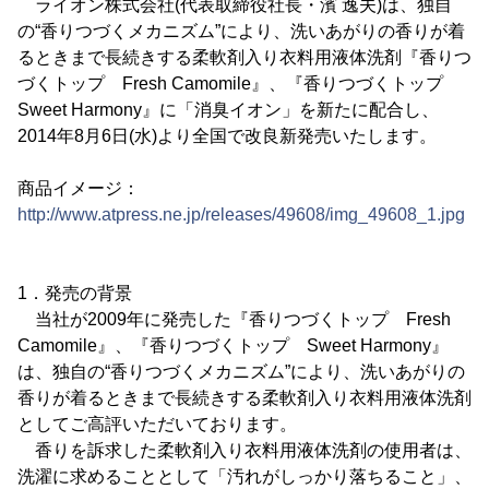
ライオン株式会社(代表取締役社長・濱 逸夫)は、独自
の“香りつづくメカニズム”により、洗いあがりの香りが着
るときまで長続きする柔軟剤入り衣料用液体洗剤『香りつ
づくトップ Fresh Camomile』、『香りつづくトップ
Sweet Harmony』に「消臭イオン」を新たに配合し、
2014年8月6日(水)より全国で改良新発売いたします。
商品イメージ：
http://www.atpress.ne.jp/releases/49608/img_49608_1.jpg
1．発売の背景
当社が2009年に発売した『香りつづくトップ Fresh
Camomile』、『香りつづくトップ Sweet Harmony』
は、独自の“香りつづくメカニズム”により、洗いあがりの
香りが着るときまで長続きする柔軟剤入り衣料用液体洗剤
としてご高評いただいております。
香りを訴求した柔軟剤入り衣料用液体洗剤の使用者は、
洗濯に求めることとして「汚れがしっかり落ちること」、