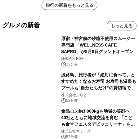
旅行の新着をもっと見る
グルメの新着
もっと見る
原宿・神宮前の砂糖不使用スムージー
専門店 「WELLNESS CAFE
SAPRO」が8月8日グランドオープン
株式会社RSF
22分前
淡路島、旅行者が「絶対に食べて」と
すすめたくなるお寿司 お寿司も温泉も
プールも"自分たちだけ"の貸切宿で 1
日1組限定「岩屋温泉 絵島別庭 海と
株式会社ぷらど
森」の握り寿司プラン
52分前
食品ロス約3,000kgを地域の笑顔へ
40社とともに地域交流を育む 「こど
も食堂フェスタデピッコリーナ」を9
月5日(土)開催
株式会社マザーズ
52分前