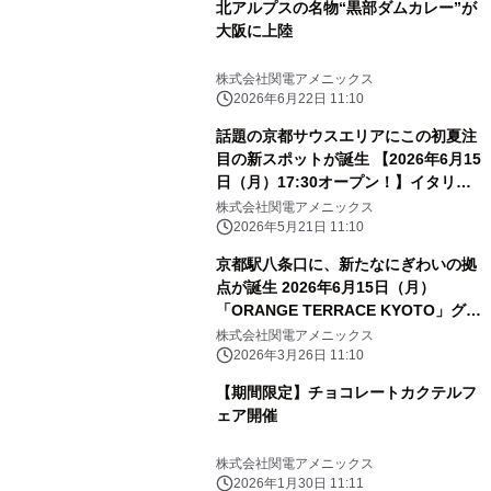
北アルプスの名物“黒部ダムカレー”が
大阪に上陸
株式会社関電アメニックス
2026年6月22日 11:10
話題の京都サウスエリアにこの初夏注
目の新スポットが誕生 【2026年6月15
日（月）17:30オープン！】イタリア
ンビストロダイニング「ORANGE
株式会社関電アメニックス
TERRACE KYOTO」
2026年5月21日 11:10
京都駅八条口に、新たなにぎわいの拠
点が誕生 2026年6月15日（月）
「ORANGE TERRACE KYOTO」グラ
ンドオープン
株式会社関電アメニックス
2026年3月26日 11:10
【期間限定】チョコレートカクテルフ
ェア開催
株式会社関電アメニックス
2026年1月30日 11:11