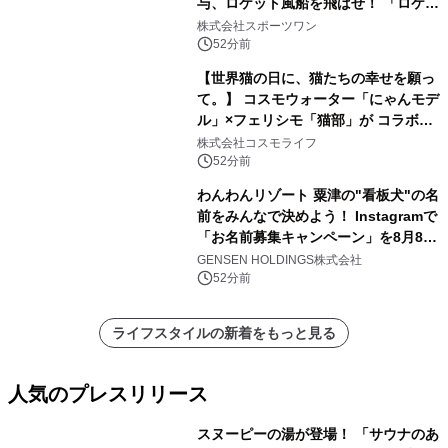
与、ロケット風船を飛ばせ！ 「ロケッ
トマラソン2026」開催
株式会社スポーツワン
52分前
【世界猫の日に、猫たちの幸せを願っ
て。】 コスモウォーター「にゃんモデ
ル」×フェリシモ「猫部」が コラボキ
ャンペーンを実施
株式会社コスモライフ
52分前
わんわんリゾート 粟津の"看板犬"の名
前をみんなで決めよう！ Instagramで
「お名前募集キャンペーン」を8月8日
(土)より開催
GENSEN HOLDINGS株式会社
52分前
ライフスタイルの新着をもっと見る
人気のプレスリリース
スヌーピーの湯が登場！ 「サウナのあ