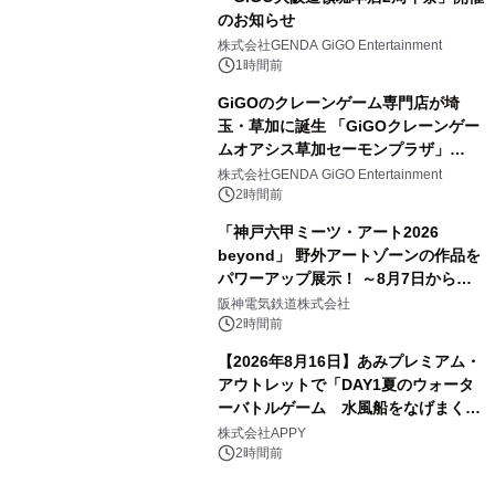
のお知らせ
株式会社GENDA GiGO Entertainment
1時間前
GiGOのクレーンゲーム専門店が埼
玉・草加に誕生 「GiGOクレーンゲー
ムオアシス草加セーモンプラザ」
2026年8月7日(金)10時グランドオープ
株式会社GENDA GiGO Entertainment
ン
2時間前
「神戸六甲ミーツ・アート2026
beyond」 野外アートゾーンの作品を
パワーアップ展示！ ～8月7日からは
直前割パスポートを販売～
阪神電気鉄道株式会社
2時間前
【2026年8月16日】あみプレミアム・
アウトレットで「DAY1夏のウォータ
ーバトルゲーム 水風船をなげまくろ
う！」を開催
株式会社APPY
2時間前