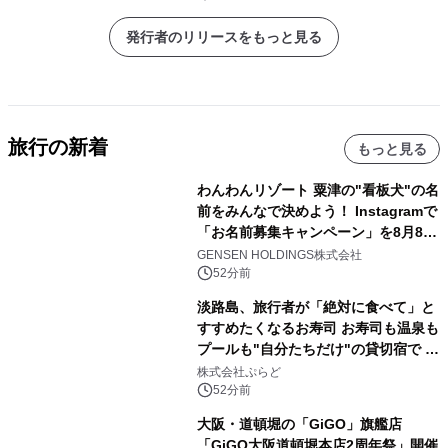
発行者のリリースをもっと見る
旅行の新着
もっと見る
わんわんリゾート 粟津の"看板犬"の名
前をみんなで決めよう！ Instagramで
「お名前募集キャンペーン」を8月8日
(土)より開催
GENSEN HOLDINGS株式会社
52分前
淡路島、旅行者が「絶対に食べて」と
すすめたくなるお寿司 お寿司も温泉も
プールも"自分たちだけ"の貸切宿で 1
日1組限定「岩屋温泉 絵島別庭 海と
株式会社ぷらど
森」の握り寿司プラン
52分前
大阪・道頓堀の「GiGO」旗艦店
「GiGO大阪道頓堀本店2周年祭」開催