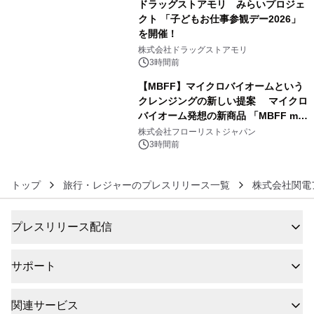
ドラッグストアモリ みらいプロジェ
クト 「子どもお仕事参観デー2026」
を開催！
5
株式会社ドラッグストアモリ
3時間前
【MBFF】マイクロバイオームという
クレンジングの新しい提案 マイクロ
バイオーム発想の新商品 「MBFF mb
6
クレンジングPRO」を2026年8月6日
株式会社フローリストジャパン
発売
3時間前
トップ
旅行・レジャーのプレスリリース一覧
株式会社関電
プレスリリース配信
サポート
関連サービス