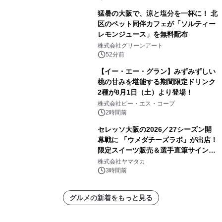
猛暑の大阪で、涼と塩分を一杯に！ 北
区のペット同伴カフェが「ソルティー
レモンジュース」を無料配布
株式会社グリーンアート
52分前
【イー・エー・グラン】みずみずしい
桃の甘みを堪能する期間限定ドリンク
2種が8月1日（土）より登場！
株式会社ピー・エス・コープ
2時間前
セレッソ大阪の2026／27シーズン開
幕戦に 「ウメダチーズラボ」が出店！
限定スイーツ販売＆選手直筆サイング
ッズが当たる抽選会を 8月8日に開催
株式会社ヤマタカ
3時間前
グルメの新着をもっと見る