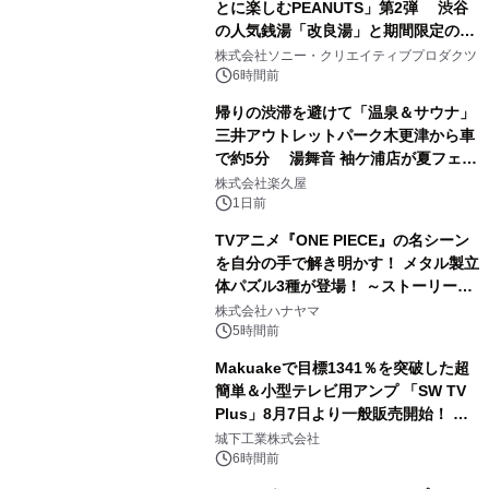
とに楽しむPEANUTS」第2弾 渋谷
の人気銭湯「改良湯」と期間限定のコ
1
ラボレーション サウナイキタイコラ
株式会社ソニー・クリエイティブプロダクツ
ボグッズも発売決定！
6時間前
帰りの渋滞を避けて「温泉＆サウナ」
三井アウトレットパーク木更津から車
で約5分 湯舞音 袖ケ浦店が夏フェア
2
メニューを提供
株式会社楽久屋
1日前
TVアニメ『ONE PIECE』の名シーン
を自分の手で解き明かす！ メタル製立
体パズル3種が登場！ ～ストーリーと
3
ギミックが融合した 大人の体験型パズ
株式会社ハナヤマ
ルが8月7日(金)12時より先行予約受付
5時間前
開始～
Makuakeで目標1341％を突破した超
簡単＆小型テレビ用アンプ 「SW TV
Plus」8月7日より一般販売開始！ ケ
4
ーブル1本つなぐだけ、テレビの音が
城下工業株式会社
ぐっと豊かに
6時間前