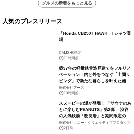
グルメの新着をもっと見る
人気のプレスリリース
「Honda CB250T HAWK」Tシャツ登
場
1
CAMSHOP.JP
11時間前
築37年の軽量鉄骨造戸建てをフルリノ
ベーション！内と外をつなぐ「土間リ
ビング」で新たな暮らしを叶えた施工
2
事例を株式会社アースが公開
株式会社アース
10時間前
スヌーピーの湯が登場！ 「サウナのあ
とに楽しむPEANUTS」第2弾 渋谷
の人気銭湯「改良湯」と期間限定のコ
3
ラボレーション サウナイキタイコラ
株式会社ソニー・クリエイティブプロダクツ
ボグッズも発売決定！
2日前