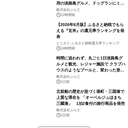
用の淡路島グルメ、ドッグランにミニ
プール グランピングとトレーラーハウ
株式会社ぷらど
スの2施設で
12時間前
【2026年8月版】ふるさと納税でもら
える『玄米』の還元率ランキングを発
表
とくさと-ふるさと納税還元率ランキング-
14時間前
時間に追われず、丸ごと1日淡路島グ
ルメと観光、レジャー施設で クラブハ
ウスのようなプールと、変わった形の
サウナも 「THE BOXY AWAJI」のお
株式会社ぷらど
得な素泊まり連泊プランで
1日前
北前船の歴史が息づく港町・三国湊で
上質な滞在を 「オーベルジュほまち
三國湊」 1泊2食付の旅行商品を発売
株式会社ぷらど
1日前