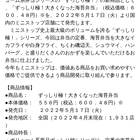
ューム系弁当シリーズの「ずっしり極！」の新商品として
、「ずっしり極！大きくなった海苔弁当」（税込価格：６
００．４８円）※を、２０２２年５月１７日（火）より国
内のミニストップ店舗にて発売します。
ミニストップ史上最大級のボリュームを誇る「ずっしり
極！」シリーズ、今回は弁当の定番、海苔弁当を大きなイ
カフライや白身フライ、ちくわ磯辺天、シュウマイ、ハン
バーグ、と盛りだくさんのおかずを楽しんでいただけるお
弁当に仕上げました。
今年もミニストップは、価値ある商品をお買い求めやすい
価格でご提供できるよう商品開発に取り組んで参ります。
【商品情報】
●商品名： ずっしり極！大きくなった海苔弁当
●本体価格： ５５６円（税込：６００．４８円）※
●発売日： ２０２２年５月１７日（火）
●発売地区： 全国（２０２２年４月末現在：１,９３１店
）
●商品特長：