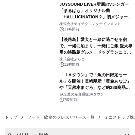
JOYSOUND LIVER所属のVシンガー
「まるぱも」オリジナル曲
「HALLUCINATION？」初メジャー配
4
信リリース決定！
株式会社テイチクエンタテインメント
11時間前
【淡路島】愛犬と一緒に過ごせる宿
で、一緒に泊まり、一緒にご飯 愛犬専
用の淡路島グルメ、ドッグランにミニ
5
プール グランピングとトレーラーハウ
株式会社ぷらど
スの2施設で
12時間前
「ＪＡタウン」で「魚の日限定セー
ル」を開催！長崎県産「黄金あなご」
や「天然本まぐろ」など約280商品を
6
販売！～毎月１０日の定例企画～
JA全農の産直通販JAタウン
7時間前
トップ
フード・飲食のプレスリリース一覧
ミニストップ株