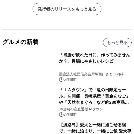
発行者のリリースをもっと見る
グルメの新着
もっと見る
「胃腸が疲れた日に、作ってみません
か？」胃腸にやさしいレシピ
医療法人社団信亮会戸塚西口さとう内科
5時間前
「ＪＡタウン」で「魚の日限定セー
ル」を開催！長崎県産「黄金あなご」
や「天然本まぐろ」など約280商品を
販売！～毎月１０日の定例企画～
JA全農の産直通販JAタウン
7時間前
【淡路島】愛犬と一緒に過ごせる宿
で、一緒に泊まり、一緒にご飯 愛犬専