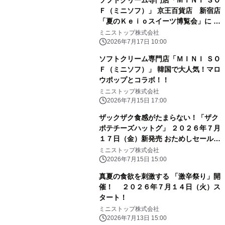
Ｆ（ミニソフ）」 京王百貨店 新宿店
「夏のＫｅｉｏスイーツ博覧会」に ２
０２６年７月１７日（金）～出店
ミニストップ株式会社
2026年7月17日 10:00
ソフトクリーム専門店「ＭＩＮＩ ＳＯ
Ｆ（ミニソフ）」 韓国で大人気！マロ
ウポップとコラボ！！
ミニストップ株式会社
2026年7月15日 17:00
ザックザク食感がたまらない！「ザク
ポテチーズハットグ」 ２０２６年７月
１７日（金）新発売 おためしセール７
日間 ミニストップ予定本体価格から
ミニストップ株式会社
２０円引き！
2026年7月15日 15:00
真夏の食欲を刺激する 「激辛祭り」開
催！ ２０２６年７月１４日（火）ス
タート！
ミニストップ株式会社
2026年7月13日 15:00