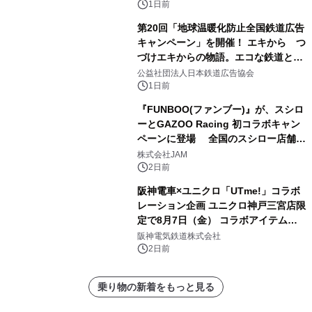
番搾り飲み放題が復活！
1日前
第20回「地球温暖化防止全国鉄道広告
キャンペーン」を開催！ エキから つ
づけエキからの物語。エコな鉄道とと
もに。
公益社団法人日本鉄道広告協会
1日前
『FUNBOO(ファンブー)』が、スシロ
ーとGAZOO Racing 初コラボキャン
ペーンに登場 全国のスシロー店舗で
GR 4車種の FUNBOO(ミニカー)付き
株式会社JAM
メニューが展開されます
2日前
阪神電車×ユニクロ「UTme!」コラボ
レーション企画 ユニクロ神戸三宮店限
定で8月7日（金） コラボアイテムが
発売決定！
阪神電気鉄道株式会社
2日前
乗り物の新着をもっと見る