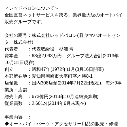
＜レッドバロンについて＞
全国直営ネットサービスを誇る、業界最大級のオートバイ
販売グループです。
会社の商号：株式会社レッドバロン(旧 ヤマハオートセン
ター株式会社)
代表者 ：代表取締役 杉浦 齊
資本金 ：63億2,093万円 グループ法人合計(2013年
10月31日現在)
創立 ：昭和47年(1972年)1月(3月16日開業)
本部所在地：愛知県岡崎市大平町字才勝8-1
店舗数 ：国内308店舗(2014年7月22日現在)、海外9事
業所・店舗
総売上高 ：673億円(2013年10月連結決算期)
従業員数 ：2,601名(2014年6月末現在)
事業内容 ：
◆オートバイ・パーツ・アクセサリー用品の販売・修理