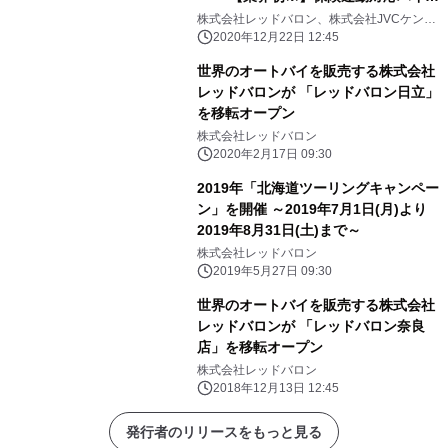
用ドライブレコーダーを提供開始 専
株式会社レッドバロン、株式会社JVCケンウ
ッド、あいおいニッセイ同和損害保険株式会
用スマートフォンアプリで事故映像を
2020年12月22日 12:45
社
保険会社へかんたん送信
世界のオートバイを販売する株式会社
レッドバロンが 「レッドバロン日立」
を移転オープン
株式会社レッドバロン
2020年2月17日 09:30
2019年「北海道ツーリングキャンペー
ン」を開催 ～2019年7月1日(月)より
2019年8月31日(土)まで～
株式会社レッドバロン
2019年5月27日 09:30
世界のオートバイを販売する株式会社
レッドバロンが 「レッドバロン奈良
店」を移転オープン
株式会社レッドバロン
2018年12月13日 12:45
発行者のリリースをもっと見る