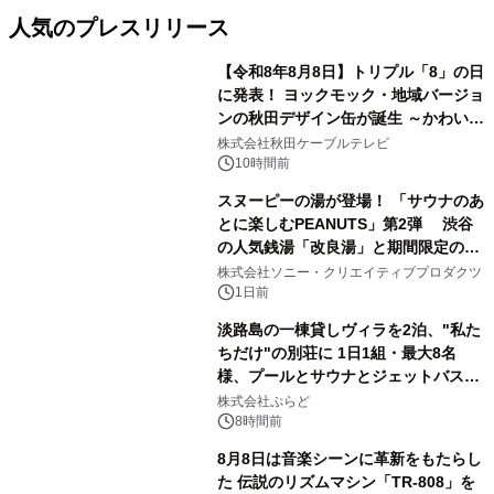
人気のプレスリリース
【令和8年8月8日】トリプル「8」の日
に発表！ ヨックモック・地域バージョ
ンの秋田デザイン缶が誕生 ～かわいい
1
秋田犬の子犬と秋田の四季と名所を巡
株式会社秋田ケーブルテレビ
るパッケージ～ 9月1日(火)秋田県内で
10時間前
販売開始
スヌーピーの湯が登場！ 「サウナのあ
とに楽しむPEANUTS」第2弾 渋谷
の人気銭湯「改良湯」と期間限定のコ
2
ラボレーション サウナイキタイコラ
株式会社ソニー・クリエイティブプロダクツ
ボグッズも発売決定！
1日前
淡路島の一棟貸しヴィラを2泊、"私た
ちだけ"の別荘に 1日1組・最大8名
様、プールとサウナとジェットバス付
3
きで Villa Mon Temps AWAJIの連泊
株式会社ぷらど
素泊りプラン
8時間前
8月8日は音楽シーンに革新をもたらし
た 伝説のリズムマシン「TR-808」を