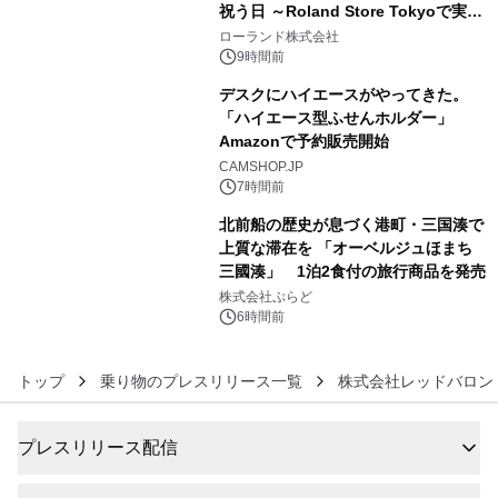
祝う日 ～Roland Store Tokyoで実機
4
を展示しての 記念キャンペーンを開
ローランド株式会社
催 英国ラジオ「NTS」の 特別プログ
9時間前
ラムや、「TR-808」を愛する伝説的
デスクにハイエースがやってきた。
アーティストを フィーチャーしたアニ
「ハイエース型ふせんホルダー」
メーションを公開～
Amazonで予約販売開始
5
CAMSHOP.JP
7時間前
北前船の歴史が息づく港町・三国湊で
上質な滞在を 「オーベルジュほまち
三國湊」 1泊2食付の旅行商品を発売
6
株式会社ぷらど
6時間前
トップ
乗り物のプレスリリース一覧
株式会社レッドバロン
プレスリリース配信