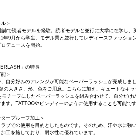
ール＞
な雑誌で読者モデルを経験。読者モデルと並行に大学に在学し、
011年9月から学生、モデル業と並行してレディースファッション
ルプロデュースを開始。
APERLASH」の特長
可能＞
で、自分好みのアレンジが可能なペーパーラッシュが完成しま
種類の大きさ、形、色をご用意。こちらに加え、キュートなキャ
字をモチーフにしたペーパーラッシュを組み合わせて、自分だけ
ます。TATTOOやビンディーのように使用することも可能で
ータープルーフ加工＞
ラブでの使用を目的としたものです。そのため、汗や水に強い、
フ加工を施しており、耐水性に優れています。