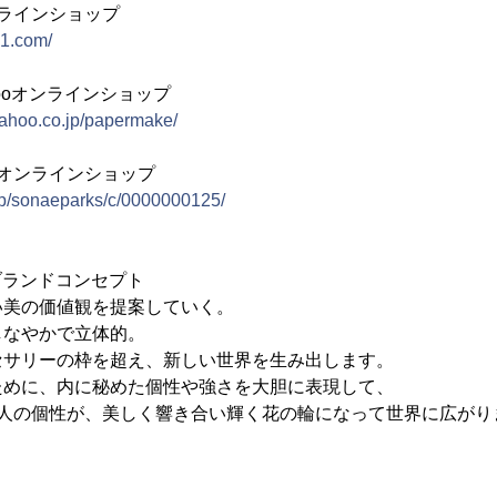
オンラインショップ
1.com/
ahooオンラインショップ
.yahoo.co.jp/papermake/
楽天オンラインショップ
o.jp/sonaeparks/c/0000000125/
」ブランドコンセプト
い美の価値観を提案していく。
しなやかで立体的。
セサリーの枠を超え、新しい世界を生み出します。
ために、内に秘めた個性や強さを大胆に表現して、
一人の個性が、美しく響き合い輝く花の輪になって世界に広がり