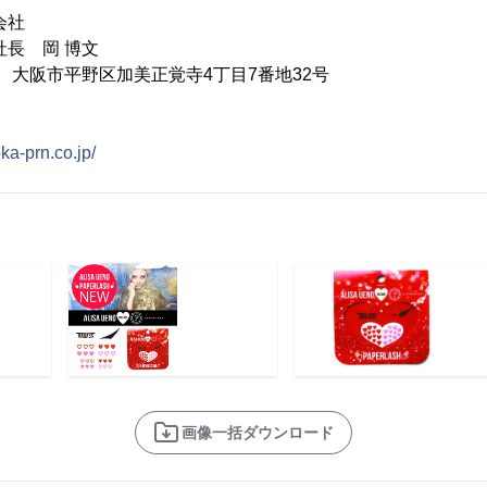
会社
社長 岡 博文
006 大阪市平野区加美正覚寺4丁目7番地32号
ka-prn.co.jp/
画像一括ダウンロード