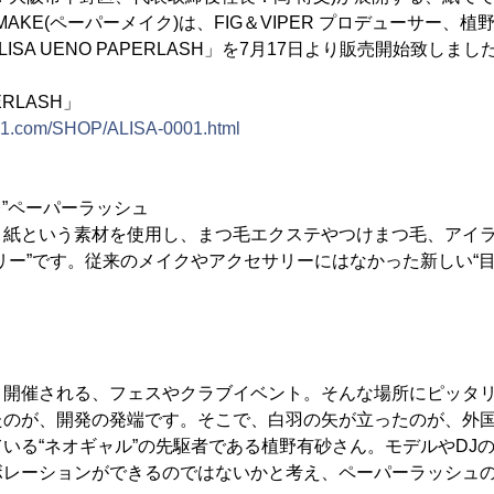
MAKE(ペーパーメイク)は、FIG＆VIPER プロデューサー、
SA UENO PAPERLASH」を7月17日より販売開始致しまし
ERLASH」
e1.com/SHOP/ALISA-0001.html
レ”ペーパーラッシュ
、紙という素材を使用し、まつ毛エクステやつけまつ毛、アイ
リー”です。従来のメイクやアクセサリーにはなかった新しい“目
く開催される、フェスやクラブイベント。そんな場所にピッタ
たのが、開発の発端です。そこで、白羽の矢が立ったのが、外
いる“ネオギャル”の先駆者である植野有砂さん。モデルやDJ
ボレーションができるのではないかと考え、ペーパーラッシュ