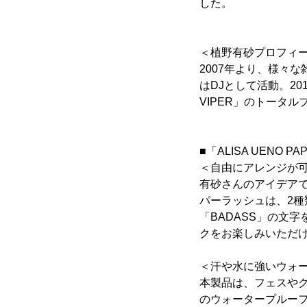
した。
＜植野有砂プロフィ
2007年より、様々
はDJとして活動。2
VIPER」のトータ
■「ALISA UENO P
＜自由にアレンジが
有砂さんのアイデア
パーラッシュは、2
「BADASS」の文
クをお楽しみいただけ
＜汗や水に強いウォ
本製品は、フェスやク
のウォータープルー