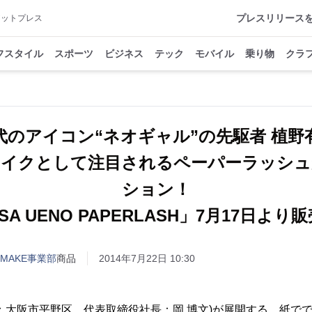
プレスリリース
アットプレス
フスタイル
スポーツ
ビジネス
テック
モバイル
乗り物
クラ
代のアイコン“ネオギャル”の先駆者 植野
メイクとして注目されるペーパーラッシュ
ション！
ISA UENO PAPERLASH」7月17日より
MAKE事業部
商品
2014年7月22日 10:30
：大阪市平野区、代表取締役社長：岡 博文)が展開する、紙で