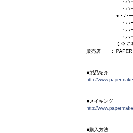
・ハート
・ハートピンク 
●・ハート
・ハートレッ
・ハート
・ハートピンク 
※全て両目兼
販売店 ： PAPER
■製品紹介
http://www.papermak
■メイキング
http://www.papermake
■購入方法