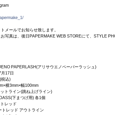
gram
/papermake_1/
クトメールでお知らせ致します。
写真は、後日PAPERMAKE WEB STOREにて、STYLE P
ENO PAPERLASH(アリサウエノペーパーラッシュ)
7月17日
(税込)
×横3mm×幅100mm
トライン(跳ね上げライン)
下まつげ用) 各1個
レッド
ド アウトライン