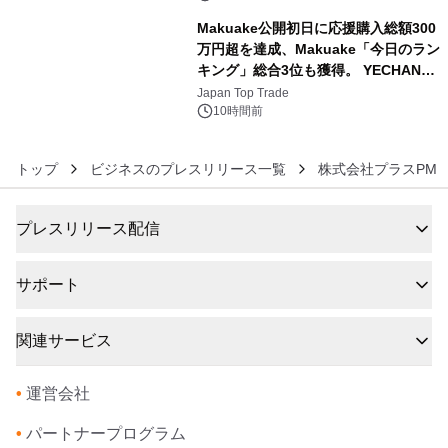
Makuake公開初日に応援購入総額300
万円超を達成、Makuake「今日のラン
キング」総合3位も獲得。 YECHAN音
6
浴シンギングボウル第2弾の大型サイ
Japan Top Trade
ズ（XL・2XL・3XL）を先行販売中
10時間前
トップ
ビジネスのプレスリリース一覧
株式会社プラスPM
プレスリリース配信
サポート
関連サービス
•
運営会社
•
パートナープログラム