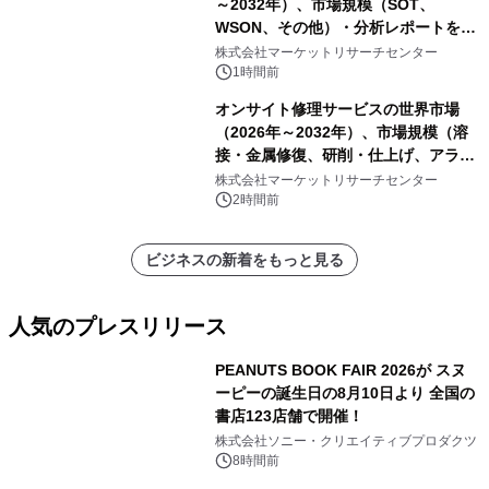
～2032年）、市場規模（SOT、
WSON、その他）・分析レポートを発
表
株式会社マーケットリサーチセンター
1時間前
オンサイト修理サービスの世界市場
（2026年～2032年）、市場規模（溶
接・金属修復、研削・仕上げ、アライ
メント、その他）・分析レポートを発
株式会社マーケットリサーチセンター
表
2時間前
ビジネスの新着をもっと見る
人気のプレスリリース
PEANUTS BOOK FAIR 2026が スヌ
ーピーの誕生日の8月10日より 全国の
書店123店舗で開催！
1
株式会社ソニー・クリエイティブプロダクツ
8時間前