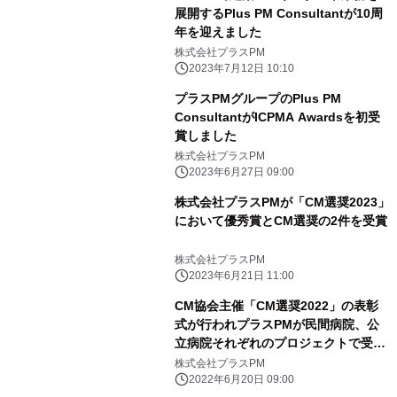
展開するPlus PM Consultantが10周
年を迎えました
株式会社プラスPM
2023年7月12日 10:10
プラスPMグループのPlus PM
ConsultantがICPMA Awardsを初受
賞しました
株式会社プラスPM
2023年6月27日 09:00
株式会社プラスPMが「CM選奨2023」
において優秀賞とCM選奨の2件を受賞
株式会社プラスPM
2023年6月21日 11:00
CM協会主催「CM選奨2022」の表彰
式が行われプラスPMが民間病院、公
立病院それぞれのプロジェクトで受賞
しました
株式会社プラスPM
2022年6月20日 09:00