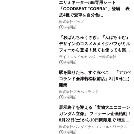
エリミネーター/SE専用シート
「GOODSEAT “COBRA”」登場 表
皮4種で愛車を自分色に
2
株式会社グッズ
5時間前
『おぱんちゅうさぎ』『んぽちゃむ』
デザインのコスメ＆メイクパフがミル
フィーから登場！見ても使っても楽し
3
い、ポップでキュートなコレクショ
ライフスタイルカンパニー株式会社
ン。
9時間前
駅を降りたら、すぐ赤べこ 「アカベ
コランド会津若松駅前店」8月8日(土)
開業
4
株式会社アカベコランド
5時間前
展示終了を迎える「実物大ユニコーン
ガンダム立像」 フィナーレ企画始動！
8月22日(土)から10日間限定で 特別映
5
像『UNICORN GUNDAM Statue ―
株式会社バンダイナムコフィルムワークス
BEYOND POSSIBILITY ―』を上映！
8時間前