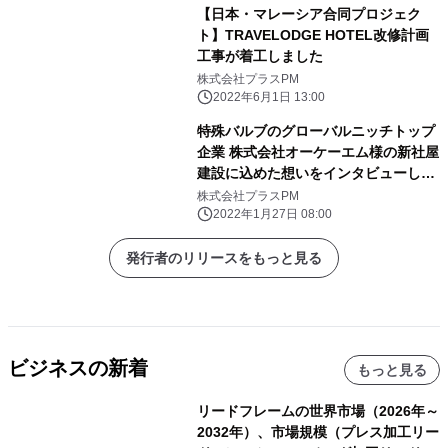
【日本・マレーシア合同プロジェク
ト】TRAVELODGE HOTEL改修計画
工事が着工しました
株式会社プラスPM
2022年6月1日 13:00
特殊バルブのグローバルニッチトップ
企業 株式会社オーケーエム様の新社屋
建設に込めた想いをインタビューしま
した
株式会社プラスPM
2022年1月27日 08:00
発行者のリリースをもっと見る
ビジネスの新着
もっと見る
リードフレームの世界市場（2026年～
2032年）、市場規模（プレス加工リー