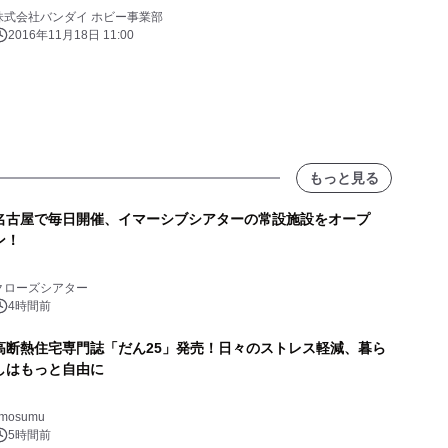
株式会社バンダイ ホビー事業部
2016年11月18日 11:00
もっと見る
名古屋で毎日開催、イマーシブシアターの常設施設をオープ
ン！
クローズシアター
4時間前
高断熱住宅専門誌「だん25」発売！日々のストレス軽減、暮ら
しはもっと自由に
imosumu
5時間前