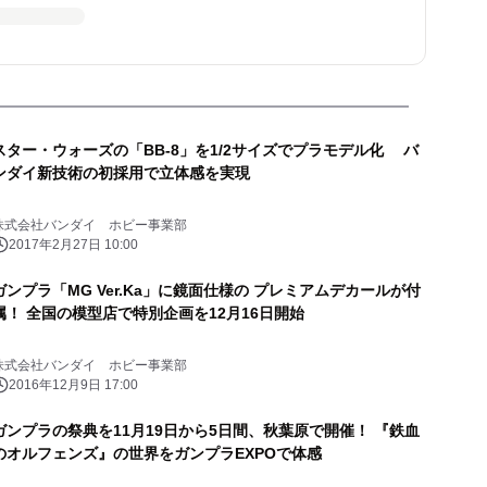
スター・ウォーズの「BB-8」を1/2サイズでプラモデル化 バ
ンダイ新技術の初採用で立体感を実現
株式会社バンダイ ホビー事業部
2017年2月27日 10:00
ガンプラ「MG Ver.Ka」に鏡面仕様の プレミアムデカールが付
属！ 全国の模型店で特別企画を12月16日開始
株式会社バンダイ ホビー事業部
2016年12月9日 17:00
ガンプラの祭典を11月19日から5日間、秋葉原で開催！ 『鉄血
のオルフェンズ』の世界をガンプラEXPOで体感