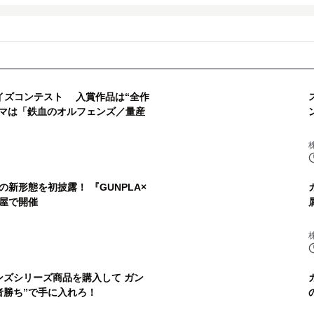
イズコンテスト 入賞作品は“全作
ーマは「鉄血のオルフェンズ／量産
新形態を初披露！ 『GUNPLA×
屋で開催
ンズシリーズ商品を購入して ガン
者勝ち”で手に入れろ！