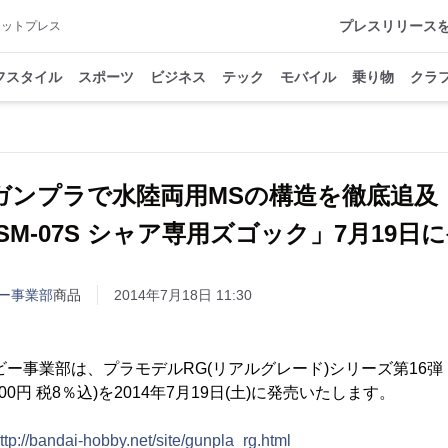
プレスリリース
アットプレス
フスタイル
スポーツ
ビジネス
テック
モバイル
乗り物
クラ
ガンプラで水陸両用MSの構造を徹底追及
MSM-07S シャア専用ズゴック」7月19日
ー事業部
商品
2014年7月18日 11:30
ー事業部は、プラモデルRG(リアルグレード)シリーズ第16弾『RG
00円 税8％込)を2014年7月19日(土)に発売いたします。
ttp://bandai-hobby.net/site/gunpla_rg.html