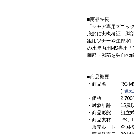
■商品特長
「シャア専用ズゴッ
底的に実機考証。脚
距用ソナーや注排水
の水陸両用MS専用「
腕部・脚部を独自の
■商品概要
・商品名 ：RG MS
(
http:
・価格 ：2,700円
・対象年齢 ：15歳
・商品形態 ：組立式
・商品素材 ：PS、P
・販売ルート：全国