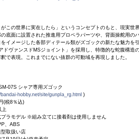
クがこの世界に実在したら」というコンセプトのもと、現実世
部の底面に設置された推進用プロペラパーツや、背面操舵用の
口をイメージした各部ディテール類がズゴックの新たな魅力を
アドヴァンスドMSジョイント」を採用し、特徴的な蛇腹構造
解釈で表現。これまでにない抜群の可動域を再現しました。
M-07S シャア専用ズゴック
//bandai-hobby.net/site/gunpla_rg.html
)
(税8％込)
以上
プラモデル ※組み立てに接着剤は使用しません
P、ABS
模型取扱い店