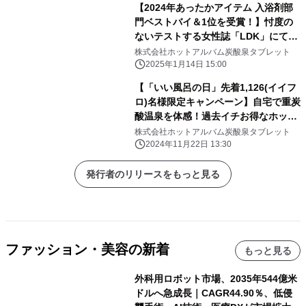
【2024年あったかアイテム 入浴剤部
門ベストバイ＆1位を受賞！】忖度の
ないテストする女性誌「LDK」にて
『HOT TAB Natural ZEN』が見事受
株式会社ホットアルバム炭酸泉タブレット
賞
2025年1月14日 15:00
【「いい風呂の日」先着1,126(イイフ
ロ)名様限定キャンペーン】自宅で重炭
酸温泉を体感！過去イチお得なホット
タブ”特別定期便”をお届け！！
株式会社ホットアルバム炭酸泉タブレット
2024年11月22日 13:30
発行者のリリースをもっと見る
ファッション・美容の新着
もっと見る
外科用ロボット市場、2035年544億米
ドルへ急成長｜CAGR44.90％、低侵