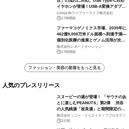
目」の流れに対応。USB Type-C対応
イヤホンが登場！USB-A変換アダプタ
ー付きでスマホからパソコンまで幅広
LivelyLifeライブリーライフ株式会社
く活用可能
17時間前
ファーマコゲノミクス市場、2035年に
462億9,000万米ドル規模へ到達予測―
個別化医療の進展とゲノム活用が次世
代ヘルスケア投資を加速
株式会社レポートオーシャン
17時間前
ファッション・美容の新着をもっと見る
人気のプレスリリース
スヌーピーの湯が登場！ 「サウナのあ
とに楽しむPEANUTS」第2弾 渋谷
の人気銭湯「改良湯」と期間限定のコ
1
ラボレーション サウナイキタイコラ
株式会社ソニー・クリエイティブプロダクツ
ボグッズも発売決定！
1日前