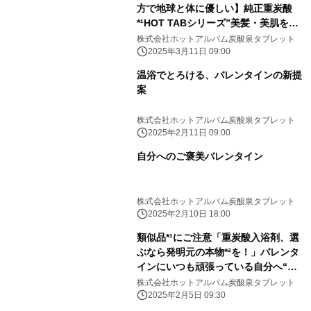
方で地球と体に優しい】純正重炭酸
*¹HOT TABシリーズ”美髪・美肌を育
むShower&Spa”『HOT TAB Natural
株式会社ホットアルバム炭酸泉タブレット
ZEN』90錠新発売
2025年3月11日 09:00
温浴でとろける、バレンタインの新提
案
株式会社ホットアルバム炭酸泉タブレット
2025年2月11日 09:00
自分へのご褒美バレンタイン
株式会社ホットアルバム炭酸泉タブレット
2025年2月10日 18:00
類似品*¹にご注意「重炭酸入浴剤、選
ぶなら発明元の本物*²を！」バレンタ
インにいつも頑張っている自分へ“本
物”のご褒美ギフト
株式会社ホットアルバム炭酸泉タブレット
2025年2月5日 09:30