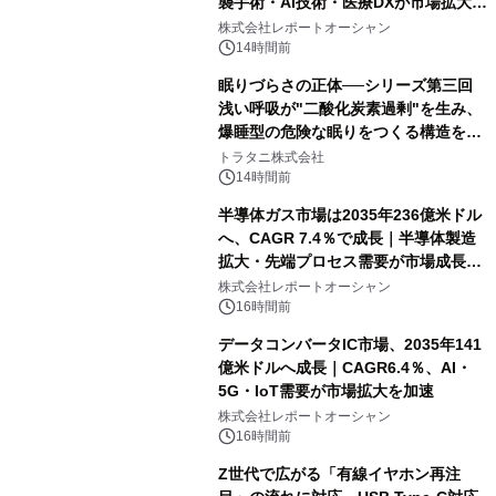
襲手術・AI技術・医療DXが市場拡大を
牽引
株式会社レポートオーシャン
14時間前
眠りづらさの正体──シリーズ第三回
浅い呼吸が"二酸化炭素過剰"を生み、
爆睡型の危険な眠りをつくる構造を解
説
トラタニ株式会社
14時間前
半導体ガス市場は2035年236億米ドル
へ、CAGR 7.4％で成長｜半導体製造
拡大・先端プロセス需要が市場成長を
加速
株式会社レポートオーシャン
16時間前
データコンバータIC市場、2035年141
億米ドルへ成長｜CAGR6.4％、AI・
5G・IoT需要が市場拡大を加速
株式会社レポートオーシャン
16時間前
Z世代で広がる「有線イヤホン再注