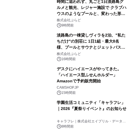
時間に追われず、丸ごと1日淡路島グ
ルメと観光、レジャー施設で クラブハ
ウスのようなプールと、変わった形の
2
サウナも 「THE BOXY AWAJI」のお
株式会社ぷらど
得な素泊まり連泊プランで
9時間前
淡路島の一棟貸しヴィラを2泊、"私た
ちだけ"の別荘に 1日1組・最大8名
様、プールとサウナとジェットバス付
3
きで Villa Mon Temps AWAJIの連泊
株式会社ぷらど
素泊りプラン
16時間前
デスクにハイエースがやってきた。
「ハイエース型ふせんホルダー」
Amazonで予約販売開始
4
CAMSHOP.JP
15時間前
学園生活コミュニティ「キャラフレ」
｜2026『夏祭りイベント』のお知らせ
5
キャラフレ｜株式会社エイプリル・データ・
デザインズ
8時間前