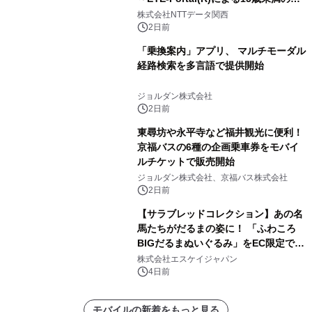
人認証と デジタルデバイド対策で実現
株式会社NTTデータ関西
～
2日前
「乗換案内」アプリ、 マルチモーダル
経路検索を多言語で提供開始
ジョルダン株式会社
2日前
東尋坊や永平寺など福井観光に便利！
京福バスの6種の企画乗車券をモバイ
ルチケットで販売開始
ジョルダン株式会社、京福バス株式会社
2日前
【サラブレッドコレクション】あの名
馬たちがだるまの姿に！ 「ふわころ
BIGだるまぬいぐるみ」をEC限定で受
注販売開始
株式会社エスケイジャパン
4日前
モバイルの新着をもっと見る