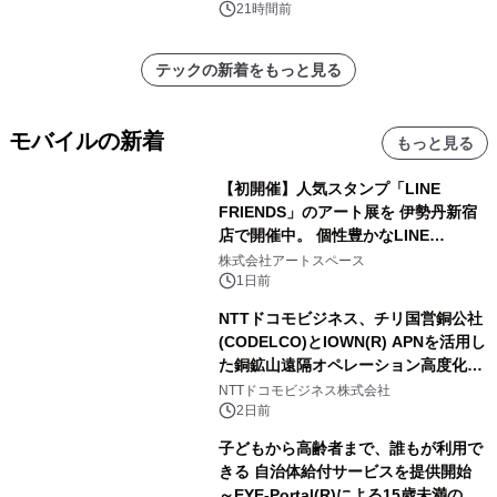
催 英国ラジオ「NTS」の 特別プログ
21時間前
ラムや、「TR-808」を愛する伝説的
アーティストを フィーチャーしたアニ
テックの新着をもっと見る
メーションを公開～
モバイルの新着
もっと見る
【初開催】人気スタンプ「LINE
FRIENDS」のアート展を 伊勢丹新宿
店で開催中。 個性豊かなLINE
FRIENDSの仲間たちが インテリアア
株式会社アートスペース
ートとして新たな魅力を発信。
1日前
NTTドコモビジネス、チリ国営銅公社
(CODELCO)とIOWN(R) APNを活用し
た銅鉱山遠隔オペレーション高度化に
向けた調査・実証を開始
NTTドコモビジネス株式会社
2日前
子どもから高齢者まで、誰もが利用で
きる 自治体給付サービスを提供開始
～EYE-Portal(R)による15歳未満の本