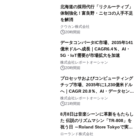
北海道の採用代行「リクルーティブ」
体制強化！富良野・ニセコの人手不足
を解消
クウカン株式会社
20時間前
データコンバータIC市場、2035年141
億米ドルへ成長｜CAGR6.4％、AI・
5G・IoT需要が市場拡大を加速
株式会社レポートオーシャン
20時間前
プロセッサおよびコンピューティング
チップ市場、2035年に1,230億米ドル
へ｜CAGR 20.8％、AI・データセンタ
ー需要が成長を牽引
株式会社レポートオーシャン
21時間前
8月8日は音楽シーンに革新をもたらし
た 伝説のリズムマシン「TR-808」を
祝う日 ～Roland Store Tokyoで実機
を展示しての 記念キャンペーンを開
ローランド株式会社