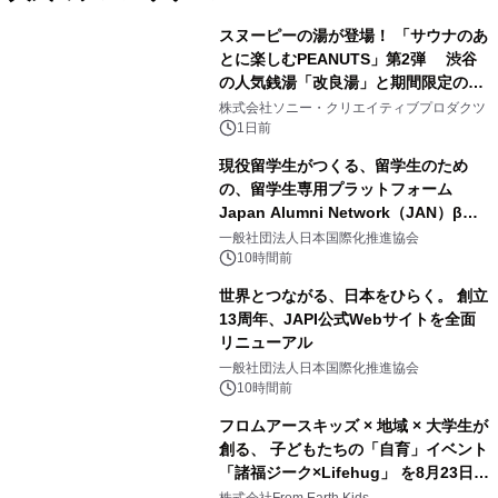
スヌーピーの湯が登場！ 「サウナのあ
とに楽しむPEANUTS」第2弾 渋谷
の人気銭湯「改良湯」と期間限定のコ
1
ラボレーション サウナイキタイコラ
株式会社ソニー・クリエイティブプロダクツ
ボグッズも発売決定！
1日前
現役留学生がつくる、留学生のため
の、留学生専用プラットフォーム
Japan Alumni Network（JAN）β版
2
をリリース
一般社団法人日本国際化推進協会
10時間前
世界とつながる、日本をひらく。 創立
13周年、JAPI公式Webサイトを全面
リニューアル
3
一般社団法人日本国際化推進協会
10時間前
フロムアースキッズ × 地域 × 大学生が
創る、 子どもたちの「自育」イベント
「諸福ジーク×Lifehug」 を8月23日
4
(日)開催
株式会社From Earth Kids