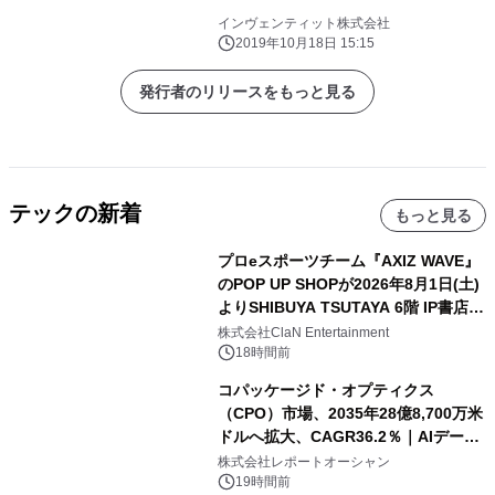
インヴェンティット株式会社
2019年10月18日 15:15
発行者のリリースをもっと見る
テックの新着
もっと見る
プロeスポーツチーム『AXIZ WAVE』
のPOP UP SHOPが2026年8月1日(土)
よりSHIBUYA TSUTAYA 6階 IP書店で
開催決定！！
株式会社ClaN Entertainment
18時間前
コパッケージド・オプティクス
（CPO）市場、2035年28億8,700万米
ドルへ拡大、CAGR36.2％｜AIデータ
センター・高速光通信需要が成長を加
株式会社レポートオーシャン
速
19時間前