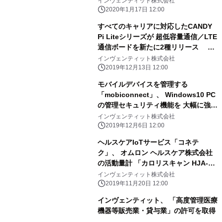
インヴェンティット株式会社
2020年1月17日 12:00
すべてのキャリアに対応したCANDY
Pi Liteシリーズが 超低容量通信／LTE
通信ボードを新たに2種リリース 12
月13日よりAmazonで販売開始！
インヴェンティット株式会社
2019年12月13日 12:00
モバイルデバイスを管理する
「mobiconnect」、 Windows10 PC
の管理セキュリティ機能を 大幅に強化
した新バージョンを12月6日にリリー
インヴェンティット株式会社
ス
2019年12月6日 12:00
ヘルスケアIoTサービス「コネテ
ク」、 オムロン ヘルスケア株式会社
の活動量計 「カロリスキャン HJA-
403C」に対応
インヴェンティット株式会社
2019年11月20日 12:00
インヴェンティット、 「高度管理医療
機器等販売業・貸与業」の許可を取得