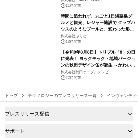
11時間前
時間に追われず、丸ごと1日淡路島グ
ルメと観光、レジャー施設で クラブハ
ウスのようなプールと、変わった形の
5
サウナも 「THE BOXY AWAJI」のお
株式会社ぷらど
得な素泊まり連泊プランで
13時間前
【令和8年8月8日】トリプル「8」の日
に発表！ ヨックモック・地域バージョ
ンの秋田デザイン缶が誕生 ～かわいい
6
秋田犬の子犬と秋田の四季と名所を巡
株式会社秋田ケーブルテレビ
るパッケージ～ 9月1日(火)秋田県内で
22時間前
販売開始
トップ
テクノロジーのプレスリリース一覧
インヴェンティ
プレスリリース配信
サポート