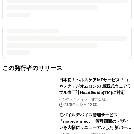
この発行者のリリース
日本初！ヘルスケアIoTサービス「コ
ネテク」がオムロンの 最新式ウェアラ
ブル血圧計HeartGuide(TM)に対応
インヴェンティット株式会社
2020年4月8日 12:00
モバイルデバイス管理サービス
「mobiconnect」 管理画面のデザイ
ンを大幅にリニューアルした 新バージ
ョンをリリース