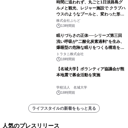
時間に追われず、丸ごと1日淡路島グ
ルメと観光、レジャー施設で クラブハ
ウスのようなプールと、変わった形の
サウナも 「THE BOXY AWAJI」のお
株式会社ぷらど
得な素泊まり連泊プランで
13時間前
眠りづらさの正体──シリーズ第三回
浅い呼吸が"二酸化炭素過剰"を生み、
爆睡型の危険な眠りをつくる構造を解
説
トラタニ株式会社
18時間前
【名城大学】ボランティア協議会が熊
本地震で募金活動を実施
学校法人 名城大学
18時間前
ライフスタイルの新着をもっと見る
人気のプレスリリース