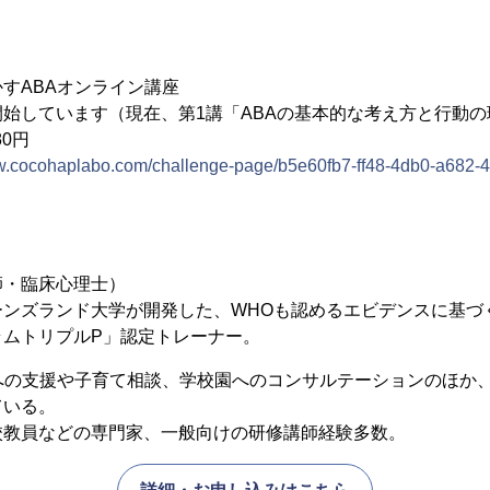
すABAオンライン講座
始しています（現在、第1講「ABAの基本的な考え方と行動
0円
ww.cocohaplabo.com/challenge-page/b5e60fb7-ff48-4db0-a682-
師・臨床心理士）
ーンズランド大学が開発した、WHOも認めるエビデンスに基づ
ラムトリプルP」認定トレーナー。
への支援や子育て相談、学校園へのコンサルテーションのほか
ている。
校教員などの専門家、一般向けの研修講師経験多数。