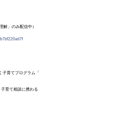
の理解」のみ配信中）
4b7bf220ad7f
く子育てプログラム「
、子育て相談に携わる