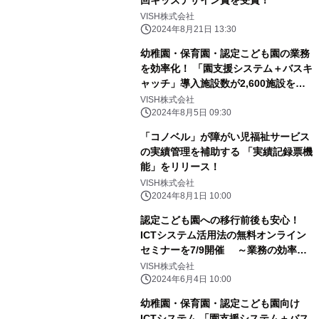
VISH株式会社
2024年8月21日 13:30
幼稚園・保育園・認定こども園の業務
を効率化！ 「園支援システム＋バスキ
ャッチ」導入施設数が2,600施設を突
破
VISH株式会社
2024年8月5日 09:30
「コノベル」が障がい児福祉サービス
の実績管理を補助する 「実績記録票機
能」をリリース！
VISH株式会社
2024年8月1日 10:00
認定こども園への移行前後も安心！
ICTシステム活用法の無料オンライン
セミナーを7/9開催 ～業務の効率
化・負担軽減を目指して～
VISH株式会社
2024年6月4日 10:00
幼稚園・保育園・認定こども園向け
ICTシステム 「園支援システム＋バス