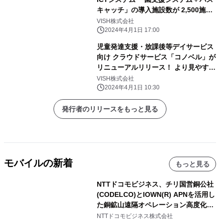
キャッチ」の導入施設数が 2,500施設
を突破！
VISH株式会社
2024年4月1日 17:00
児童発達支援・放課後等デイサービス
向け クラウドサービス「コノベル」が
リニューアルリリース！ より見やす
く、快適に使いやすく！
VISH株式会社
2024年4月1日 10:30
発行者のリリースをもっと見る
モバイルの新着
もっと見る
NTTドコモビジネス、チリ国営銅公社
(CODELCO)とIOWN(R) APNを活用し
た銅鉱山遠隔オペレーション高度化に
向けた調査・実証を開始
NTTドコモビジネス株式会社