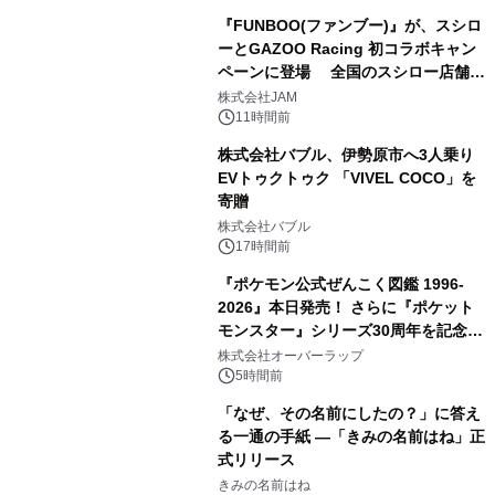
『FUNBOO(ファンブー)』が、スシロ
ーとGAZOO Racing 初コラボキャン
ペーンに登場 全国のスシロー店舗で
3
GR 4車種の FUNBOO(ミニカー)付き
株式会社JAM
メニューが展開されます
11時間前
株式会社バブル、伊勢原市へ3人乗り
EVトゥクトゥク 「VIVEL COCO」を
寄贈
4
株式会社バブル
17時間前
『ポケモン公式ぜんこく図鑑 1996-
2026』本日発売！ さらに『ポケット
モンスター』シリーズ30周年を記念し
5
た画集『ポケットモンスター ビジュア
株式会社オーバーラップ
ルアートブック』の発売決定！ 2026
5時間前
年12月18日（金）、3冊同時発売！
「なぜ、その名前にしたの？」に答え
る一通の手紙 ―「きみの名前はね」正
式リリース
6
きみの名前はね