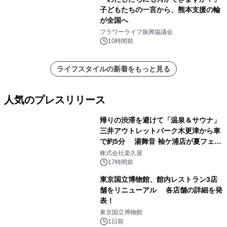
子どもたちの一言から、熊本支援の輪
が全国へ
フラワーライフ振興協議会
10時間前
ライフスタイルの新着をもっと見る
人気のプレスリリース
帰りの渋滞を避けて「温泉＆サウナ」
三井アウトレットパーク木更津から車
で約5分 湯舞音 袖ケ浦店が夏フェア
1
メニューを提供
株式会社楽久屋
17時間前
東京国立博物館、館内レストラン3店
舗をリニューアル 各店舗の詳細を発
表！
2
東京国立博物館
1日前