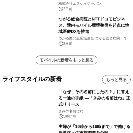
注販売開始
株式会社エスケイジャパン
2日前
つがる総合病院とNTTドコモビジネ
ス、院内モバイル環境整備を起点に地
域医療DXを推進
つがる西北五広域連合 つがる総合病院 NTT
ドコモビジネス株式会社
2日前
モバイルの新着をもっと見る
ライフスタイルの新着
もっと見る
「なぜ、その名前にしたの？」に答え
る一通の手紙 ―「きみの名前はね」正
式リリース
きみの名前はね
5時間前
主婦が「10時から16時まで」で働ける
派遣求人の実態調査を公開