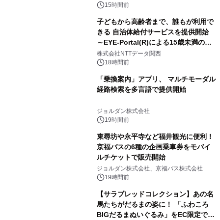
15時間前
子どもから高齢者まで、誰もが利用で
きる 自治体給付サービスを提供開始
～EYE-Portal(R)による15歳未満の本
人認証と デジタルデバイド対策で実現
株式会社NTTデータ関西
～
18時間前
「乗換案内」アプリ、 マルチモーダル
経路検索を多言語で提供開始
ジョルダン株式会社
19時間前
東尋坊や永平寺など福井観光に便利！
京福バスの6種の企画乗車券をモバイ
ルチケットで販売開始
ジョルダン株式会社、京福バス株式会社
19時間前
【サラブレッドコレクション】あの名
馬たちがだるまの姿に！ 「ふわころ
BIGだるまぬいぐるみ」をEC限定で受