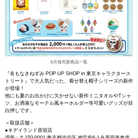
8月発売新商品一覧
『名もなきねずみ POP UP SHOP in 東京キャラクタース
トリート』で大人気だった、着せ替え帽子シリーズの新作
が登場！
他にも夏のお出かけに欠かせない新作ミニタオルやTシャ
ツ、お洒落なモーテル風キーホルダー等可愛いグッズが目
白押しです。
＜取扱店舗＞
●キデイランド原宿店
場所：〒150-0001 東京都渋谷区 神宮前6-1-9 原宿表参道