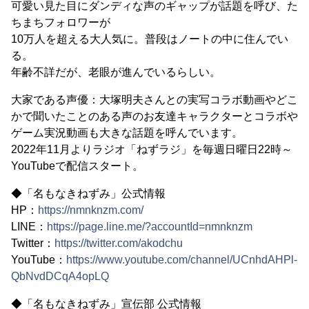
可愛い見た目にダンディな声のギャップが話題を呼び、た
ちまちフォロワーが
10万人を超える大人気に。普段はノートの中に住んでい
る。
年齢不詳だが、老眼が進んでいるらしい。
大家である声優：大塚明夫さんとの実写コラボ動画やどこ
かで聞いたことのある声のお友達キャラクターとコラボや
ゲーム実況動画も大きな話題を呼んでいます。
2022年11月よりラジオ「ねずラジ」を毎週日曜日22時～
YouTubeで配信スタート。
◆「名もなきねずみ」公式情報
HP：
https://nmnknzm.com/
LINE：
https://page.line.me/?accountId=nmnknzm
Twitter：
https://twitter.com/akodchu
YouTube：
https://www.youtube.com/channel/UCnhdAHPl-
QbNvdDCqA4opLQ
◆「名もなきねずみ」宣伝部 公式情報