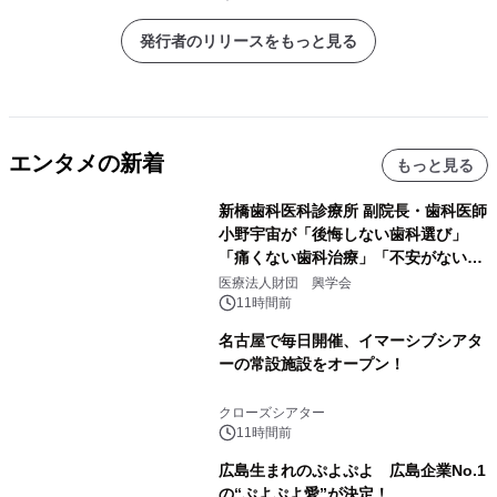
発行者のリリースをもっと見る
エンタメの新着
もっと見る
新橋歯科医科診療所 副院長・歯科医師
小野宇宙が「後悔しない歯科選び」
「痛くない歯科治療」「不安がない治
療計画」をテーマに専門監修
医療法人財団 興学会
11時間前
名古屋で毎日開催、イマーシブシアタ
ーの常設施設をオープン！
クローズシアター
11時間前
広島生まれのぷよぷよ 広島企業No.1
の“ぷよぷよ愛”が決定！