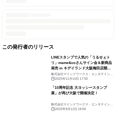
この発行者のリリース
LINEスタンプで人気の「うるせぇト
リ」mame&coさんサイン会＆新商品
発売 in キデイランド大阪梅田店開催
決定！
株式会社マインドワークス・エンタテインメ
ント
2025年11月14日 17:50
「10周年記念 大ヨッシースタンプ
展」が再び大阪で開催決定！
株式会社マインドワークス・エンタテインメ
ント
2025年9月12日 18:00