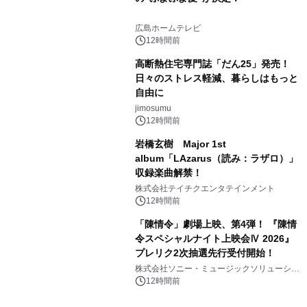
広島ホームテレビ
12時間前
高断熱住宅専門誌「だん25」発売！
日々のストレス軽減、暮らしはもっと
自由に
jimosumu
12時間前
岩橋玄樹 Major 1st
album「LAzarus（読み：ラザロ）」
収録楽曲解禁！
株式会社テイチクエンタテインメント
12時間前
「陳情令」劇場上映、第4弾！ 『陳情
令スペシャルナイト上映会Ⅳ 2026』
プレリク2次抽選先行受付開始！
株式会社ソニー・ミュージックソリューショ
ンズ
12時間前